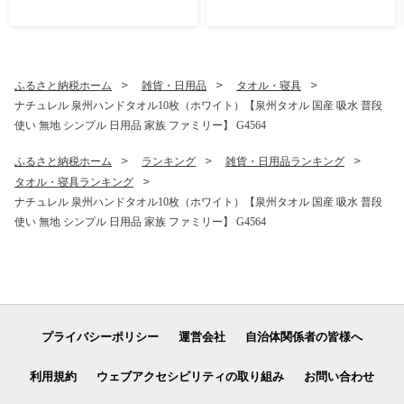
品以上 高評価 肉 ビール 海鮮
備品 てぃっしゅ 備蓄 防災 箱
野菜 定期便 タオル ティッシ
なし】 010B1754
ュ 後から カタログギフト あ
とからセレクト】 sn020
ふるさと納税ホーム
雑貨・日用品
タオル・寝具
ナチュレル 泉州ハンドタオル10枚（ホワイト）【泉州タオル 国産 吸水 普段
使い 無地 シンプル 日用品 家族 ファミリー】 G4564
ふるさと納税ホーム
ランキング
雑貨・日用品ランキング
タオル・寝具ランキング
ナチュレル 泉州ハンドタオル10枚（ホワイト）【泉州タオル 国産 吸水 普段
使い 無地 シンプル 日用品 家族 ファミリー】 G4564
プライバシーポリシー
運営会社
自治体関係者の皆様へ
利用規約
ウェブアクセシビリティの取り組み
お問い合わせ