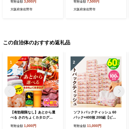
3,000円
7,500円
寄附金額
寄附金額
ル 国産 吸水 普段使い 無地
地 シンプル 日用品 家族 ファ
シンプル 日用品 家族 ファミ
ミリー】 G4562
大阪府泉佐野市
大阪府泉佐野市
リー】 G4642
この自治体のおすすめ返礼品
1
2
【有効期限なし】あとから選
ソフトパックティッシュ 60
べる さのちょくカタログ
パック×400枚 200組【ピュ
（寄附1,000円コース）【泉
アパルプ100％ 高評価 人気
1,000円
11,000円
寄附金額
寄附金額
佐野市 ふるさとギフト 4000
急上昇 まとめ買い 日用品 常