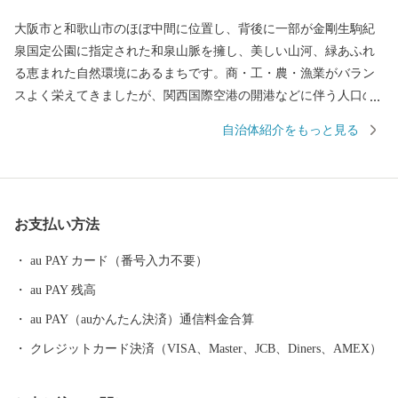
大阪市と和歌山市のほぼ中間に位置し、背後に一部が金剛生駒紀
泉国定公園に指定された和泉山脈を擁し、美しい山河、緑あふれ
る恵まれた自然環境にあるまちです。商・工・農・漁業がバラン
スよく栄えてきましたが、関西国際空港の開港などに伴う人口の
増加とともに、商業・サービス業が盛んになっています。 名前の
自治体紹介をもっと見る
由来は、中世以来の村名「佐野」に旧国名和泉を冠したもので、
伝承では「狭い原野」ということから「狭野」というようにな
り、それが転じて「佐野」とよばれるようになったといわれてい
ます。 昭和23年4月1日、佐野町の市制施行により泉佐野市（いず
お支払い方法
みさのし）が誕生し、昭和29年、南中通村、日根野村、長滝村、
上之郷村、大土村の5カ村が合併し、現在の市域が形成されていま
au PAY カード（番号入力不要）
す。 平成6年9月に開港した関空によるインパクトを最大限に活用
au PAY 残高
し、世界と日本を結ぶ玄関都市として、21世紀にふさわしい国際
都市をめざしてまちづくりに取り組んでいます。
au PAY（auかんたん決済）通信料金合算
クレジットカード決済（VISA、Master、JCB、Diners、AMEX）