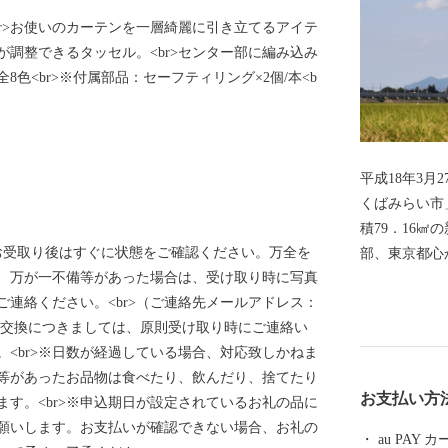
r>お使いのカーテンを一層綺麗に引き立てるアイテ
が調整できるタッセル。<br>センター部に編み込み
全8色<br>※付属部品：セーフティリング×2個/本<b
平成18年3
くばみらい市
積79．16
>※お受取り後はすぐに状態をご確認ください。万全を
部、東京都心
、万が一不備等があった場合は、受け取り時に写真
の2大河川が
連絡ください。<br>（ご連絡先メールアドレス：
田地帯が広が
om）<br>※返品交換につきましては、原則受け取り時にご連絡い
宅地が形成さ
<br>※日数が経過している場合、対応致しかねま
す。 道路網は、北部に国道354号線、西側に国道294号
等があったお品物は食べたり、飲んだり、捨てたり
線、中央部を
お支払い方
す。<br>※申込期日が設定されているお礼の品に
し谷和原IC
願いします。お支払いが確認できない場合、お礼の
道網では、関
au PAY