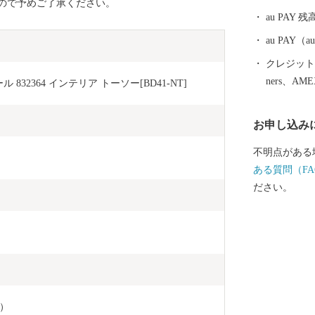
ので予めご了承ください。
「つくばエク
au PAY 残
秋葉原まで最
した。 みら
au PAY
が進みマンシ
クレジットカ
進んでいます。 また、市内には首都圏内で唯
ners、AM
 832364 インテリア トーソー[BD41-NT]
劇のロケが出
戸」をはじめ
お申し込み
や茨城百景に
間宮海峡を発
不明点がある
宮林蔵」の生
ある質問（FA
ます。 ぜひ魅力あふれる当市まで実際に足をお運びく
ださい。
ださい。
）