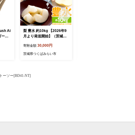
sh Ai
梨 豊水 約10kg 【2026年9
梨 食べ比べ 品種おまかせ3
ゴール
月より発送開始】（茨城県
種類 約3kg【2026年8月よ
ション
共通返礼品 [梨]：大子町
り発送開始】（茨城県共通
30,000円
30,000円
寄附金額
寄附金額
ント マ
産）田舎の頑固おやじが厳
返礼品 [梨]：大子町産）田
D 潤い
選！ 梨 豊水 高糖度 ギフト
舎の頑固おやじが厳選！ 幸
茨城県つくばみらい市
茨城県つくばみらい市
シ 頭
甘い 美味しい フルーツ デ
水 豊水 新高 南水 二十世紀
 ブラ
ザート [BI305-NT]
[BI124-NT]
エアー
生日 プ
ーソー[BD41-NT]
皮マッサ
新生活
援 日用
の 便
し 二
-NT]