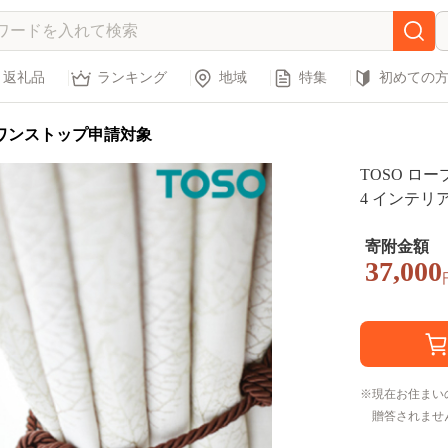
返礼品
ランキング
地域
特集
初めての
ワンストップ申請対象
TOSO ロー
4 インテリア
寄附金額
37,000
現在お住まい
贈答されませ