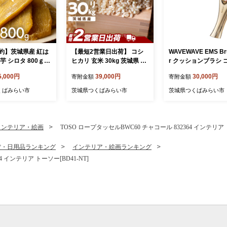
約】茨城県産 紅は
【最短2営業日出荷】 コシ
WAVEWAVE EMS Bru
芋 シロタ 800ｇ
ヒカリ 玄米 30kg 茨城県 つ
r クッションブラシ 
ほしいも 茨城 い
くばみらい市産スピード発
ド EMS ブラシ クッ
5,000円
39,000円
30,000円
寄附金額
寄附金額
つまいも さつま芋
送 お米 米 おこめ こめ コメ
ブラシ マイクロカレ
はるか お菓子 お
30キロ こしひかり 令和7年
イナスイオン 赤色LE
くばみらい市
茨城県つくばみらい市
茨城県つくばみらい市
ーツ 和菓子 国産
産 大容量 玄米食 低GI [DW4
艶 光エステ ヘアブラ
 マツコの知らない
2-NT-sp]
皮ケア 美容 ヘアケア
7-NT]
ッシュエアー ブラシ
ウェイブウェイブ 誕
インテリア・絵画
TOSO ロープタッセルBWC60 チャコール 832364 インテリア ト
レゼント 実用的 頭
ージ 家電 電化製品 
貨・日用品ランキング
インテリア・絵画ランキング
プレゼント 新生活応
4 インテリア トーソー[BD41-NT]
品 美容機器 必要なも
利 おすすめ 一人暮ら
人暮らし 必要 [AG232