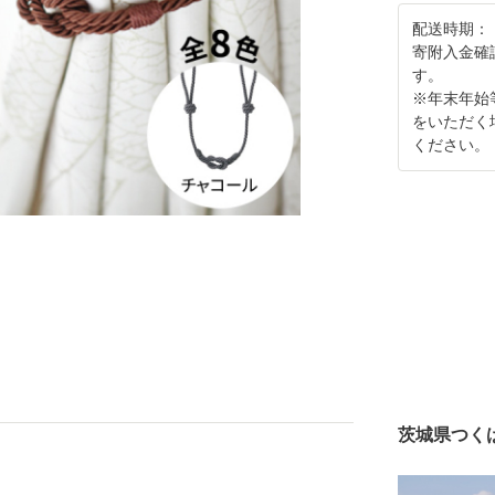
配送時期：
寄附入金確
す。
※年末年始
をいただく
ください。
茨城県つく