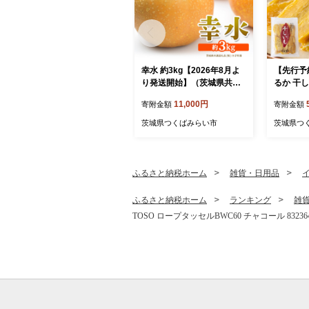
幸水 約3kg【2026年8月よ
【先行予
り発送開始】（茨城県共通
るか 干し
返礼品 [梨]：大子町産） 高
干しいも 
11,000円
寄附金額
寄附金額
糖度 ギフト 贈り物 プレゼ
も 芋 さ
ント フルーツ なし ナシ 和
茨城 べに
茨城県つくばみらい市
茨城県つ
梨 梨 果実 旬のフルーツ お
やつ スイ
取り寄せ くだもの 果物 み
塚田商店
ずみずしい [FC72-NT]
世界 [EA0
ふるさと納税ホーム
雑貨・日用品
ふるさと納税ホーム
ランキング
雑
TOSO ロープタッセルBWC60 チャコール 83236