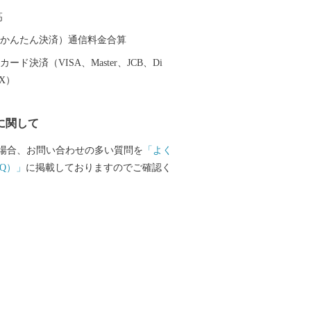
スプレス」が走り、みらい平駅から東京
高
速で40分、つくばまでは12分で結ばれま
い平駅周辺では県主体の優良な住宅地開発
（auかんたん決済）通信料金合算
ョンなどが整備され、新しいまちづくり
ード決済（VISA、Master、JCB、Di
一、時代
EX）
来る施設である「ワープステーション江
、関東三大不動尊である「板橋不動尊」
に関して
名を連ねる「福岡堰の桜並木」、さらに
見した偉大な探検家・測量家である「間
場合、お問い合わせの多い質問を
「よく
家や記念館など、多くの観光名所があり
Q）」
に掲載しておりますのでご確認く