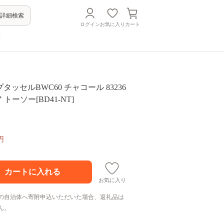
詳細検索
ログイン
お気に入り
カート
方
プタッセルBWC60 チャコール 83236
 トーソー[BD41-NT]
円
お気に入り
の自治体へ寄附申込いただいた場合、返礼品は
ん。