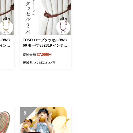
ルBWC
TOSO ロープタッセルBWC
2 インテ
60 モーヴ 832319 インテリ
NT]
ア トーソー[BD44-NT]
37,000円
寄附金額
茨城県つくばみらい市
5
6