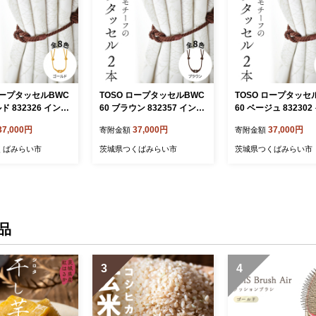
ロープタッセルBWC
TOSO ロープタッセルBWC
TOSO ロープタッセ
ド 832326 インテ
60 ブラウン 832357 インテ
60 ベージュ 83230
ー[BD40-NT]
リア トーソー[BD42-NT]
リア トーソー[BD43-
37,000円
37,000円
37,000円
寄附金額
寄附金額
くばみらい市
茨城県つくばみらい市
茨城県つくばみらい市
品
3
4