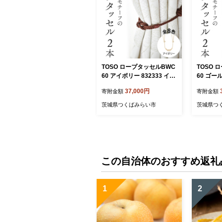
TOSO ロープタッセルBWC
TOSO 
60 アイボリー 832333 イン
60 ゴール
テリア トーソー[BD39-NT]
リア トーソ
37,000円
寄附金額
寄附金額
茨城県つくばみらい市
茨城県つ
この自治体のおすすめ返礼
1
2