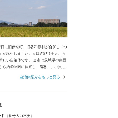
月27日に旧伊奈町、旧谷和原村が合併し「つ
」が誕生しました。人口約5万1千人、面
㎢の新しい自治体です。 当市は茨城県の南西
から約40㎞圏に位置し、鬼怒川、小貝川
流れています。小貝川沿いには、広大な水
自治体紹介をもっと見る
り、丘陵部は、畑地、4つのゴルフ場、住
れ首都圏近郊都市に位置付けされていま
常磐自動車道が走り、国道294号線と交差
法
があり交通の利便がはかられています。 鉄
東鉄道常総線や首都圏新都市高速鉄道
 カード（番号入力不要）