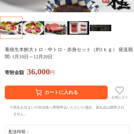
養殖生本鮪大トロ・中トロ・赤身セット（約1ｋｇ） 発送期
間: 1月10日～12月20日
36,000
寄附金額
円
お気に入り
現在お住まいの自治体へ寄附申込いただいた場合、返礼品は贈答され
ません。
配送時期：