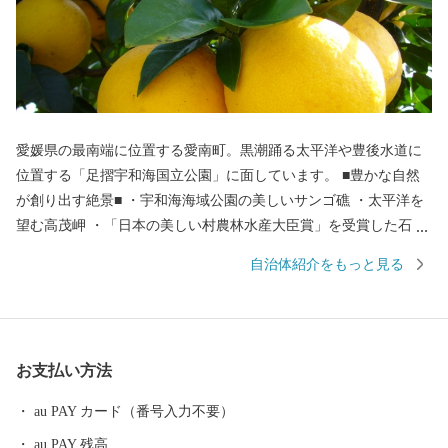
愛媛県の最南端に位置する愛南町。黒潮踊る太平洋や豊後水道に
位置する「足摺宇和海国立公園」に面しています。 ■豊かな自然
が創り出す絶景■ ・宇和海海域公園の美しいサンゴ礁 ・太平洋を
望む高茂岬 ・「日本の美しい村農林水産大臣賞」を受賞した石垣
の里 ■澄んだ空気と自然が織り成す恵み■ 自然の恵みをいっぱいに
自治体紹介をもっと見る
受ける愛南町が育む自慢の品々 ・ほどよい甘さと爽やかな酸味が
特徴の河内晩柑 ・夏と冬に味わう二つの牡蠣 ・海流の影響を受
け、丸々と太った寒ブリ ・カツオは鮮度が命 日帰りカツオ ・適
度に脂がのり、身の締まりの良い宇和海のマダイ
お支払い方法
au PAY カード（番号入力不要）
au PAY 残高