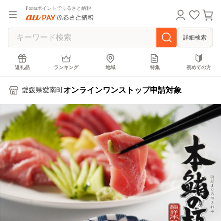
Pontaポイントでふるさと納税
詳細検索
返礼品
ランキング
地域
特集
初めての方
オンラインワンストップ申請対象
愛媛県愛南町