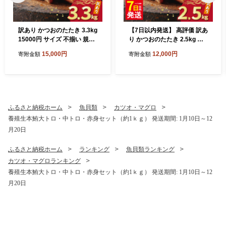
訳あり かつおのたたき 3.3kg
【7日以内発送】 高評価 訳あ
15000円 サイズ 不揃い 規格
り かつおのたたき 2.5kg 鰹
外 カツオたたき わけあり 鰹
のたたき カツオのたたき カ
15,000円
12,000円
寄附金額
寄附金額
たたき 鰹のたたき 旬 お手軽
ツオのタタキ かつおのたた
魚海鮮 魚介 父の日 傷 小分け
き 鰹のタタキ 鰹のたたきカ
真空 パック 個包装 新鮮 鮮魚
ツオたたき 鰹たたき ふるさ
天然 鰹 四国一 水揚げ 一本釣
と ふるさと納税 訳あり 訳ア
黒潮 上り 戻り カツオ タタキ
リ わけあり ワケアリ かつお
肉 厚 冷凍 人気 ランキング
カツオ 鰹 かつおたたき 鰹タ
ふるさと納税ホーム
魚貝類
カツオ・マグロ
おかず 加工品 本場 晩ごはん
タキ カツオたたき かつおタ
養殖生本鮪大トロ・中トロ・赤身セット（約1ｋｇ） 発送期間: 1月10日～12
流水 解凍 簡単 ハマスイ 愛南
タキ サイズ 不揃い 規格外 傷
月20日
町 愛媛県
小分け 真空 パック 新鮮 鮮魚
天然 鰹 四国一 水揚げ タタキ
肉 厚 冷凍 大容量 人気 ハマ
ふるさと納税ホーム
ランキング
魚貝類ランキング
スイ 愛南町 愛媛県 愛南町 愛
カツオ・マグロランキング
媛県
養殖生本鮪大トロ・中トロ・赤身セット（約1ｋｇ） 発送期間: 1月10日～12
月20日