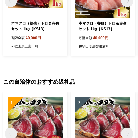
本マグロ（養殖）トロ＆赤身
本マグロ（養殖）トロ＆赤身
セット 1kg［KS13］
セット 1kg［KS13］
40,000円
40,000円
寄附金額
寄附金額
和歌山県上富田町
和歌山県那智勝浦町
この自治体のおすすめ返礼品
1
2