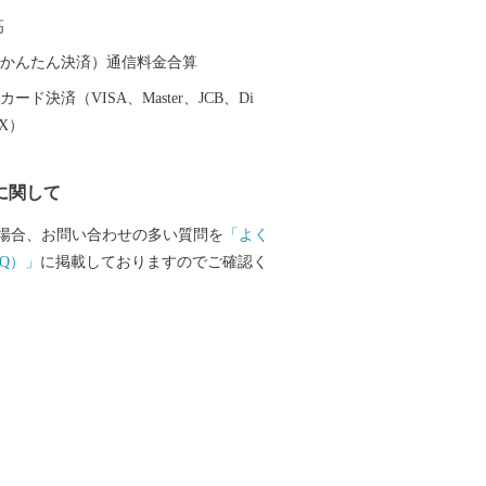
高
（auかんたん決済）通信料金合算
ード決済（VISA、Master、JCB、Di
EX）
に関して
場合、お問い合わせの多い質問を
「よく
Q）」
に掲載しておりますのでご確認く