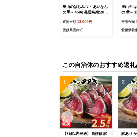
里山のはちみつ ～あいなん
里山の 
の雫～ 450g 発送時期:2025
の 雫～ 1
年5月～(なくなり次第終了)
完熟 無添
13,000円
寄附金額
寄附金額
南町 発送
～( なく
愛媛県愛南町
愛媛県愛
はちみつ
紅茶 梅干
南町産 純
り あいな
ち 蜜蜂 
ん 愛南 
この自治体のおすすめ返礼
1
2
【7日以内発送】 高評価 訳
訳あり か