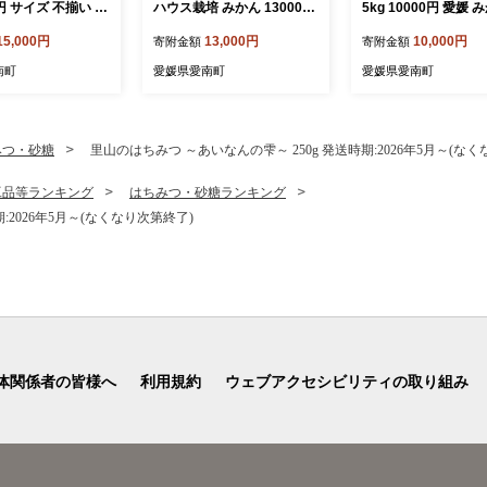
0円 サイズ 不揃い 規
ハウス栽培 みかん 13000円
5kg 10000円 愛媛 
ツオたたき わけあり
愛果28号 紅まどんな 同品種
州みかん こたつ みかん
15,000円
13,000円
10,000円
寄附金額
寄附金額
鰹のたたき 旬 お
あいか アイカ 高級 人気 ブ
an 蜜柑 ミカン 家庭
鮮 魚介 父の日 傷
ランド 柑橘 果物 フルーツ
直送 国産 農家直送 
南町
愛媛県愛南町
愛媛県愛南町
空 パック 個包装
期間限定 産地直送 国産 農
間限定 数量限定 特産
 天然 鰹 四国一 水
家直送 特産品 お取り寄せ
リー ジュース アイス
釣 黒潮 上り 戻り
ギフト プレゼント お歳暮 m
限定 甘い フルーツ 
タキ 肉 厚 冷凍 人
ikan 蜜柑 ミカン マドンナ
橘 先行 事前 予約 受
みつ・砂糖
里山のはちみつ ～あいなんの雫～ 250g 発送時期:2026年5月～(な
ング おかず 加工
スマイルカット 甘い おいし
ミン 美味しい おいし
晩ごはん 流水 解凍
い ゼリー ぷるぷる 前田フ
イズ ミックス 吉田農
工品等ランキング
はちみつ・砂糖ランキング
スイ 愛南町 愛媛
ァーム 愛南町 愛媛県
南町 愛媛県
:2026年5月～(なくなり次第終了)
体関係者の皆様へ
利用規約
ウェブアクセシビリティの取り組み