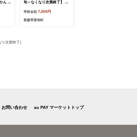
みかん 温
旬～なくなり次第終了】 訳
旬～発送】訳あり愛媛みか
 mik
あり 甘夏 10kg 7000円 樹齢
ん 5kg +傷み保証250g 数量
7,000円
10,000円
寄附金額
寄附金額
用 産地
25年 以上 みかん mikan 蜜
限定 温州みかん みかん ミ
糖度 期
柑 わけあり あまなつ 夏み
カン 蜜柑 柑橘 不揃い サイ
愛媛県愛南町
愛媛県愛南町
品 ゼ
かん グレープフルーツ だい
ズミックス 規格外 愛媛県
 人気
だい 家庭用 事前 予約 受付
愛南町 愛南町青果市場組合
果物 柑
産地直送 国産 農家直送 糖
付 ビタ
度 期間限定 数量限定 特産
くなり次第終了)
い サ
品 ゼリー マーマレード ピ
園 愛
ール ジュース デザート 人
気 限定 おいしい 果実 果肉
フルーツ 果物 柑橘 美味し
い サイズ ミックス 減農薬
くらもとファーム 愛南町 愛
媛県
お問い合わせ
au PAY マーケットトップ