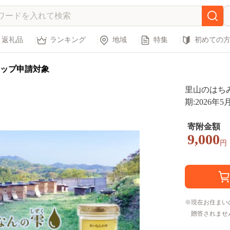
返礼品
ランキング
地域
特集
初めての
ップ申請対象
里山のはちみ
期:2026年
寄附金額
9,000
円
現在お住まい
贈答されませ