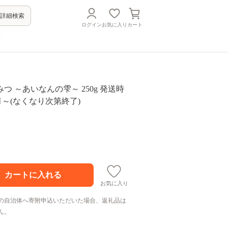
詳細検索
ログイン
お気に入り
カート
方
つ ～あいなんの雫～ 250g 発送時
5月～(なくなり次第終了)
お気に入り
の自治体へ寄附申込いただいた場合、返礼品は
ん。