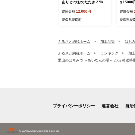
あり かつおのたたき 2.5kg
g 1500
鰹のたたき カツオのたたき
格外 カ
12,000円
寄附金額
寄附金額
カツオのタタキ かつおのた
鰹たたき 
たき 鰹のタタキ 鰹のたたき
手軽 魚海
愛媛県愛南町
愛媛県愛
カツオたたき 鰹たたき ふる
小分け 真
さと ふるさと納税 訳あり
新鮮 鮮魚
訳アリ わけあり ワケアリ
揚げ 一本
かつお カツオ 鰹 かつおた
カツオ タ
ふるさと納税ホーム
加工品等
はち
たき 鰹タタキ カツオたたき
気 ランキ
かつおタタキ サイズ 不揃い
品 本場 
ふるさと納税ホーム
ランキング
加
規格外 傷 小分け 真空 パッ
簡単 ハマ
里山のはちみつ ～あいなんの雫～ 250g 発送時期
ク 新鮮 鮮魚 天然 鰹 四国一
県
水揚げ タタキ 肉 厚 冷凍 大
容量 人気 ハマスイ 愛南町
愛媛県 愛南町 愛媛県
プライバシーポリシー
運営会社
自治
© 2016 KDDI/au Commerce & Life, Inc.