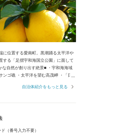
端に位置する愛南町。黒潮踊る太平洋や
置する「足摺宇和海国立公園」に面して
サンゴ礁 ・太平洋を望む高茂岬 ・「日本
水産大臣賞」を受賞した石垣の里 ■澄
自治体紹介をもっと見る
然が織り成す恵み■ 自然の恵みをいっぱ
南町が育む自慢の品々 ・ほどよい甘さと
が特徴の河内晩柑 ・夏と冬に味わう二つ
流の影響を受け、丸々と太った寒ブリ ・カ
法
命 日帰りカツオ ・適度に脂がのり、身
い宇和海のマダイ
 カード（番号入力不要）