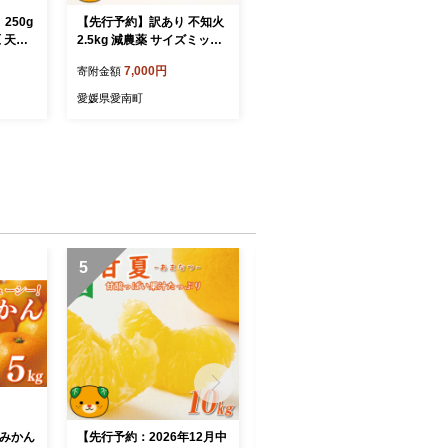
250g
【先行予約】訳あり 不知火
 天然
2.5kg 減農薬 サイズミック
hmwr
ス 不揃い 愛南フルーツ 発
7,000円
寄附金額
送時期：2027年3月下旬～
なくなり次第終了
愛媛県愛南町
5
6
媛みかん
【先行予約：2026年12月中
【先行予約：2026年11月中