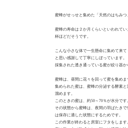
蜜蜂がせっせと集めた「天然のはちみつ
蜜蜂の寿命は２か月くらいといわれてい
杯ほどだそうです。
こんな小さな体で一生懸命に集めて来て
と思い感謝して丁寧にしぼっています。
採集された透き通っている蜜が絞り器か
蜜蜂は、昼間に花々を回って蜜を集めま
集められた蜜は、蜜蜂の分泌する酵素と
溜めます。
このときの蜜は、約50～70％が水分です
その状態から蜜蜂は、夜間の羽ばたきで
は保存に適した状態にするためです。
この作業が終わると房室にフタをします