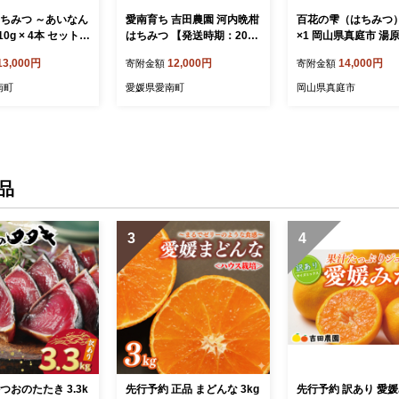
はちみつ ～あいなん
愛南育ち 吉田農園 河内晩柑
百花の雫（はちみつ）
10g × 4本 セット
はちみつ 【発送時期：2025
×1 岡山県真庭市 湯原
加 産直 愛媛県 愛
年5月～】
はちみつ 日本蜂蜜 【
13,000円
12,000円
14,000円
寄附金額
寄附金額
時期: 2025年5月
002-01】
なり次第終了 ) 蜂蜜
南町
愛媛県愛南町
岡山県真庭市
 プレゼント ギフト
し レモン 国産 愛
粋 朝しぼり 朝搾
ん 雫 里山 みつば
愛媛のみかん みか
愛媛
品
3
4
つおのたたき 3.3k
先行予約 正品 まどんな 3kg
先行予約 訳あり 愛