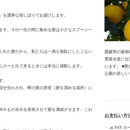
」を濃厚な朝しぼりでお届けします。
ます。その一生の間に集める蜜は小さなスプーン一
くれた蜜だから、私たちは一滴も無駄にしたくない
愛媛県の最南
豊後水道に位
らスーと出て来るときには本当に感動します。
います。 ■豊かな自然が創り出す絶景■ ・宇和海海域
公園の美しい
す。
の美しい村農林
混ぜ合わされ、蜂の巣の房室（蜜を溜める場所）に
んだ空気と自
いに受ける愛
。
爽やかな酸味
90％もの水分を蒸発させて蜜を濃縮させます。これ
の牡蠣 ・海
お支払い方
ツオは鮮度が
。
の締まりの良
au PAY