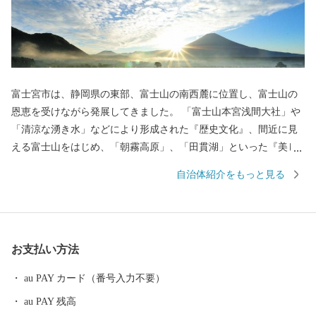
富士宮市は、静岡県の東部、富士山の南西麓に位置し、富士山の
恩恵を受けながら発展してきました。 「富士山本宮浅間大社」や
「清涼な湧き水」などにより形成された『歴史文化』、間近に見
える富士山をはじめ、「朝霧高原」、「田貫湖」といった『美し
い自然景観』、名物「富士宮やきそば」や富士山の恵みを生かし
自治体紹介をもっと見る
て生産された農産物、ニジマス、日本酒といった『美食』など、
様々な美しさに彩られた、バラエティ豊かなまちです。 市内には
富士山本宮浅間大社、静岡県富士山世界遺産センター、白糸ノ滝
などの「世界文化遺産富士山」の構成資産があり、富士山の麓で
お支払い方法
育まれた歴史文化を体感できます。 市の北部にある朝霧高原で
は、富士山をバックに草を食べる牛など、のどかな風景が楽しめ
au PAY カード（番号入力不要）
ます。 また、近年は多くのキャンプ客で賑わっており、キャンプ
au PAY 残高
の他にも、パラグライダー、E-BIKEなどのアクティビティを楽し