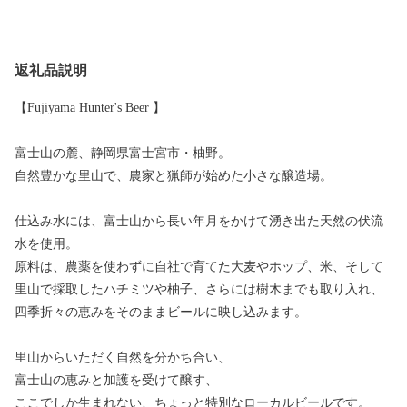
返礼品説明
【Fujiyama Hunter's Beer 】
富士山の麓、静岡県富士宮市・柚野。
自然豊かな里山で、農家と猟師が始めた小さな醸造場。
仕込み水には、富士山から長い年月をかけて湧き出た天然の伏流
水を使用。
原料は、農薬を使わずに自社で育てた大麦やホップ、米、そして
里山で採取したハチミツや柚子、さらには樹木までも取り入れ、
四季折々の恵みをそのままビールに映し込みます。
里山からいただく自然を分かち合い、
富士山の恵みと加護を受けて醸す、
ここでしか生まれない、ちょっと特別なローカルビールです。