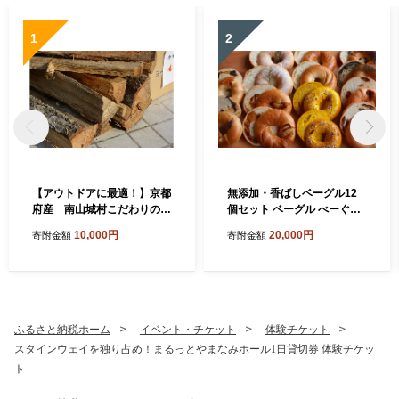
1
2
【アウトドアに最適！】京都
無添加・香ばしベーグル12
府産 南山城村こだわりの薪
個セット ベーグル べーぐる
（広葉樹：クヌギ・樫）約9
詰め合わせ 冷凍 卵不使用 バ
10,000円
20,000円
寄附金額
寄附金額
kg
ター不使用 朝食 おやつ
ふるさと納税ホーム
イベント・チケット
体験チケット
スタインウェイを独り占め！まるっとやまなみホール1日貸切券 体験チケッ
ト