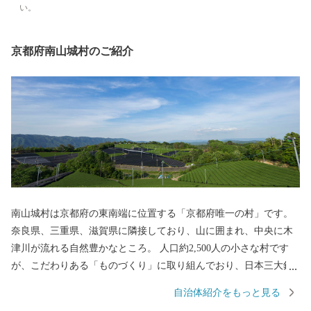
い。
京都府南山城村のご紹介
南山城村は京都府の東南端に位置する「京都府唯一の村」です。
奈良県、三重県、滋賀県に隣接しており、山に囲まれ、中央に木
津川が流れる自然豊かなところ。 人口約2,500人の小さな村です
が、こだわりある「ものづくり」に取り組んでおり、日本三大銘
茶の一つである「宇治茶」の主産地として、数々の受賞歴を誇る
自治体紹介をもっと見る
など、日本茶800年の歴史を支え続けています。 2017年にはお茶