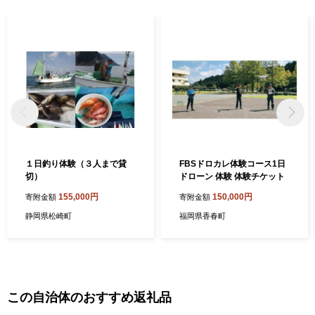
１日釣り体験（３人まで貸
FBSドロカレ体験コース1日
切）
ドローン 体験 体験チケット
155,000円
150,000円
寄附金額
寄附金額
静岡県松崎町
福岡県香春町
この自治体のおすすめ返礼品