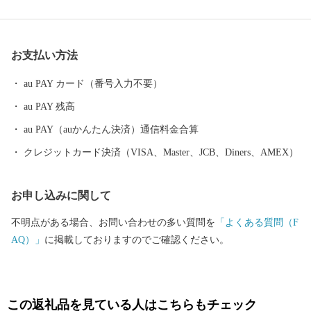
に特化した道の駅がオープンし注目を集め、本年は世界最大のホ
テルチェーンであるマリオット・インターナショナル「フェアフ
ィールド・バイ・マリオット」も併設開業し、より魅力的に！ 都
お支払い方法
会ではあまり見ることが出来ない心安らぐ風景や昔ながらの人の
温かみが感じられる村。 そんな村を次世代へつなげ守り続けるた
au PAY カード（番号入力不要）
め、皆さんの応援をよろしくお願いします！
au PAY 残高
au PAY（auかんたん決済）通信料金合算
クレジットカード決済（VISA、Master、JCB、Diners、AMEX）
お申し込みに関して
不明点がある場合、お問い合わせの多い質問を
「よくある質問（F
AQ）」
に掲載しておりますのでご確認ください。
この返礼品を見ている人はこちらもチェック