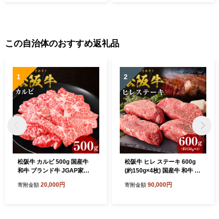
ーキ 松阪牛 ヘルシー ロース
ロース ステーキ K29
冷凍 人気 おすすめ 三重県 松
阪市 松阪牛 ) 【3-99】
この自治体のおすすめ返礼品
1
2
松阪牛 カルビ 500g 国産牛
松阪牛 ヒレ ステーキ 600g
和牛 ブランド牛 JGAP家
(約150g×4枚) 国産牛 和牛 ブ
畜・畜産物 農場HACCP認証
ランド牛 JGAP家畜・畜産物
20,000円
90,000円
寄附金額
寄附金額
農場 牛肉 肉 高級 人気 おす
農場HACCP認証農場 牛肉
すめ 日本三大和牛 松阪 松坂
肉 高級 人気 おすすめ 神戸牛
牛 松坂 三重県 多気町 SS-24
近江牛 に並ぶ 日本三大和牛
5
松阪 松坂牛 松坂 ギフト箱入