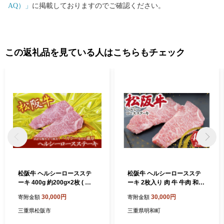
村の原風景と営みを大切にしながら、次世代への引き継いでいき
AQ）」
に掲載しておりますのでご確認ください。
たいと考えています。 あなたとつながる。明日につなげる。多
気町ふるさと納税。 気持ちあふれる、気が多いまち－多気町。
ぜひ、応援してください。
この返礼品を見ている人はこちらもチェック
松阪牛 ヘルシーロースステ
松阪牛 ヘルシーロースステ
ーキ 400g 約200g×2枚 ( 牛
ーキ 2枚入り 肉 牛 牛肉 和牛
肉 ブランド牛 高級 和牛 国産
ブランド牛 高級 国産 霜降り
30,000円
30,000円
寄附金額
寄附金額
牛 松阪牛 松坂牛 ステーキ ロ
冷凍 ふるさと 人気 特選 焼肉
ース ロースステーキ 牛肉 霜
濃厚 霜降り しもふり 霜降 や
三重県松阪市
三重県明和町
降り 松阪牛 霜降り牛肉 ステ
わらか やわらかい ヘルシー