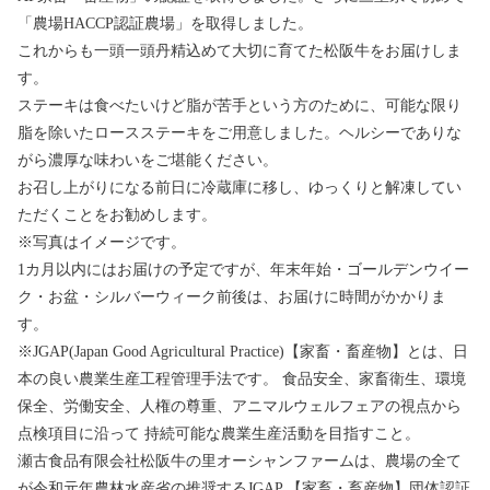
「農場HACCP認証農場」を取得しました。
これからも一頭一頭丹精込めて大切に育てた松阪牛をお届けしま
す。
ステーキは食べたいけど脂が苦手という方のために、可能な限り
脂を除いたロースステーキをご用意しました。ヘルシーでありな
がら濃厚な味わいをご堪能ください。
お召し上がりになる前日に冷蔵庫に移し、ゆっくりと解凍してい
ただくことをお勧めします。
※写真はイメージです。
1カ月以内にはお届けの予定ですが、年末年始・ゴールデンウイー
ク・お盆・シルバーウィーク前後は、お届けに時間がかかりま
す。
※JGAP(Japan Good Agricultural Practice)【家畜・畜産物】とは、日
本の良い農業生産工程管理手法です。 食品安全、家畜衛生、環境
保全、労働安全、人権の尊重、アニマルウェルフェアの視点から
点検項目に沿って 持続可能な農業生産活動を目指すこと。
瀬古食品有限会社松阪牛の里オーシャンファームは、農場の全て
が令和元年農林水産省の推奨するJGAP 【家畜・畜産物】団体認証