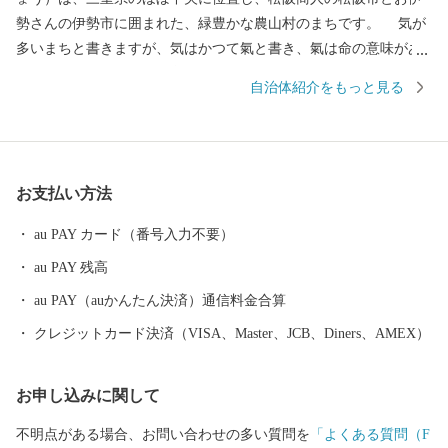
勢さんの伊勢市に囲まれた、緑豊かな農山村のまちです。 気が
多いまちと書きますが、気はかつて氣と書き、氣は命の意味があ
ることから、多くの命を育む場所、命を支えるのは食であること
自治体紹介をもっと見る
から、たくさんの食べ物が採れる場所という意味があります。
世界のブランド松阪牛の全体の20％を肥育する一大産地であり、
さらに日本三大茶のひとつ伊勢茶の栽培も盛んで、春にはほのか
なお茶のいい香りに包まれます。 他にも、多気町でしか栽培出
お支払い方法
来ない特産の伊勢いもや、多気町発祥の前川次郎柿など、町の名
の由来のとおり、かねてから多くの産品が栽培されてきました。
au PAY カード（番号入力不要）
多気町の自慢は、これらの豊富な食材だけではありません。前
au PAY 残高
述の松阪牛肥育農家直営レストランや、伊勢いも料理専門店、あ
る全国紙で全国2位に輝いた農園レストラン、清流宮川の畔で絶景
au PAY（auかんたん決済）通信料金合算
を観ながら味わえる茅葺き日本料理などなど、魅力的な飲食店が
クレジットカード決済（VISA、Master、JCB、Diners、AMEX）
多数あります。 そして、何といっても全国的にも大変珍しい高
校生が運営するレストラン、その名も「高校生レストラン まごの
お申し込みに関して
店」があり、営業日は多くのお客様で賑わっています。 私たち
は、地域の産品を大切に、食の取り組みを進め、紡いできた農山
不明点がある場合、お問い合わせの多い質問を
「よくある質問（F