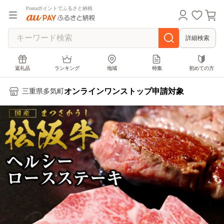
Pontaポイントでふるさと納税
詳細検索
返礼品
ランキング
地域
特集
初めての方
オンラインワンストップ申請対象
三重県多気町