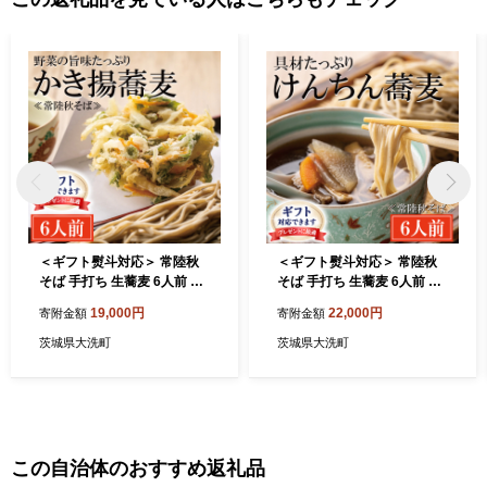
＜ギフト熨斗対応＞ 常陸秋
＜ギフト熨斗対応＞ 常陸秋
そば 手打ち 生蕎麦 6人前 か
そば 手打ち 生蕎麦 6人前 け
き揚げ付 国産 生 そば 蕎麦
んちん汁付 国産 生 そば 蕎麦
19,000円
22,000円
寄附金額
寄附金額
ギフト 寿多庵
ギフト 寿多庵
茨城県大洗町
茨城県大洗町
この自治体のおすすめ返礼品