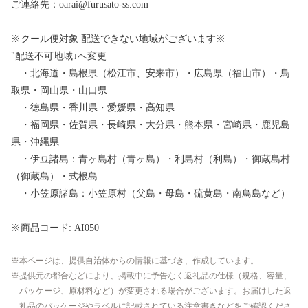
ご連絡先：oarai@furusato-ss.com
※クール便対象 配送できない地域がございます※
"配送不可地域↓へ変更
・北海道・島根県（松江市、安来市）・広島県（福山市）・鳥
取県・岡山県・山口県
・徳島県・香川県・愛媛県・高知県
・福岡県・佐賀県・長崎県・大分県・熊本県・宮崎県・鹿児島
県・沖縄県
・伊豆諸島：青ヶ島村（青ヶ島）・利島村（利島）・御蔵島村
（御蔵島）・式根島
・小笠原諸島：小笠原村（父島・母島・硫黄島・南鳥島など）
※商品コード: AI050
本ページは、提供自治体からの情報に基づき、作成しています。
提供元の都合などにより、掲載中に予告なく返礼品の仕様（規格、容量、
パッケージ、原材料など）が変更される場合がございます。お届けした返
礼品のパッケージやラベルに記載されている注意書きなどをご確認くださ