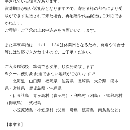
字されている場合があります。
賞味期限が短い返礼品となりますので、寄附者様の都合により受
取ができず返送されて来た場合、再配達や代品配送はご対応でき
かねます。
ご理解・ご了承の上お申込みをお願いいたします。
また年末年始は、１/１～１/４は休業日となるため、発送や問合せ
等には対応できかねますので、ご了承ください。
ご入金確認後、準備でき次第、順次発送致します
※クール便対象 配送できない地域がございます※
・北海道・山口県・福岡県・佐賀県・長崎県・大分県・熊本
県・宮崎県・鹿児島県・沖縄県
・伊豆諸島：青ヶ島村（青ヶ島）・利島村（利島）・御蔵島村
（御蔵島）・式根島
・小笠原諸島：小笠原村（父島・母島・硫黄島・南鳥島など）
【事業者】