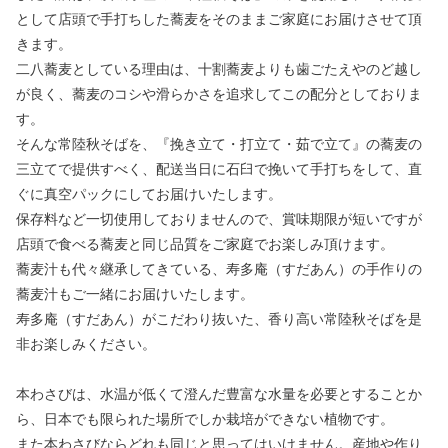
として店頭で手打ちした蕎麦をそのままご家庭にお届けさせて頂
きます。
二八蕎麦としている理由は、十割蕎麦よりも歯ごたえやのど越し
が良く、蕎麦のコシや滑らかさを追求してこの配分としておりま
す。
そんな常陸秋そばを、『挽き立て・打立て・茹で立て』の蕎麦の
三立てで提供すべく、配送当日に石臼で挽いて手打ちをして、直
ぐに真空パックにしてお届けいたします。
保存料など一切使用しておりませんので、賞味期限が短いですが
店頭で食べる蕎麦と同じ品質をご家庭でお楽しみ頂けます。
蕎麦汁も代々継承してきている、寿多庵（すだあん）の手作りの
蕎麦汁もご一緒にお届けいたします。
寿多庵（すだあん）がこだわり抜いた、香り高い常陸秋そばを是
非お楽しみください。
本わさびは、水温が低くて澄んだ豊富な水量を必要とすることか
ら、日本でも限られた場所でしか栽培ができない植物です。
また本わさびならどれも同じと思ってはいけません。産地や作り