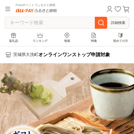
Pontaポイントでふるさと納税
詳細検索
返礼品
ランキング
地域
特集
初めての方
オンラインワンストップ申請対象
茨城県大洗町