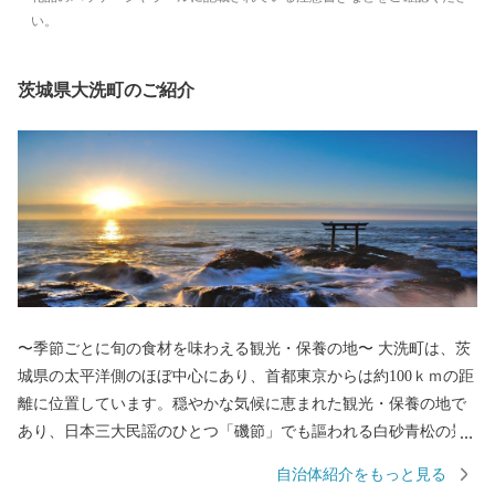
い。
茨城県大洗町のご紹介
〜季節ごとに旬の食材を味わえる観光・保養の地〜 大洗町は、茨
城県の太平洋側のほぼ中心にあり、首都東京からは約100ｋｍの距
離に位置しています。穏やかな気候に恵まれた観光・保養の地で
あり、日本三大民謡のひとつ「磯節」でも謳われる白砂青松の景
勝地です。豊かな自然を始め、近代的な観光施設とレトロな雰囲
自治体紹介をもっと見る
気が残る商店街がひとつの街に融合しており、老若男女問わず楽