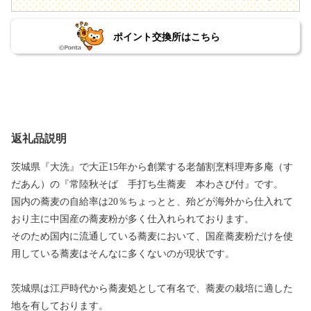
ポイント交換所はこちら
返礼品説明
茨城県『大洗』で大正15年から創業する老舗割烹料理寿多庵（す
だあん）の『常陸秋そば 手打ち生蕎麦 本わさび付』です。
国内の蕎麦の自給率は20％ちょっとと、殆どが海外から仕入れて
おり主に中国産の蕎麦粉が多く仕入れられております。
そのため国内に流通している蕎麦において、国産蕎麦粉だけを使
用している蕎麦はそんなに多くないのが現状です。
茨城県は江戸時代から蕎麦処として有名で、蕎麦の栽培に適した
地を有しております。