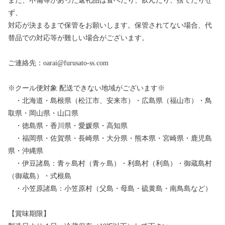
また、不備等があった返礼品は食べたり、飲んだり、捨てたりせ
ず、
対応が決まるまで保管をお願いします。保管されてない場合、代
替品での対応等が難しい場合がございます。
ご連絡先：oarai@furusato-ss.com
※クール便対象 配送できない地域がございます※
・北海道・島根県（松江市、安来市）・広島県（福山市）・鳥
取県・岡山県・山口県
・徳島県・香川県・愛媛県・高知県
・福岡県・佐賀県・長崎県・大分県・熊本県・宮崎県・鹿児島
県・沖縄県
・伊豆諸島：青ヶ島村（青ヶ島）・利島村（利島）・御蔵島村
（御蔵島）・式根島
・小笠原諸島：小笠原村（父島・母島・硫黄島・南鳥島など）
【賞味期限】