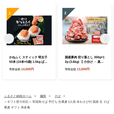
1
2
かねふく スティック 明太子
国産豚肉 切り落とし 300g×1
50本 (10本×5袋) 1.5kg ばら
2p (3.6kg) 【 小分け ・ 真空
こ 個包装 無着色 茨城 大洗
パック 】 ( 茨城県共通返礼
14,000円
13,000円
寄附金額
寄附金額
めんたいパーク めんたいこ
品・茨城県産 ) ブランド豚 ロ
チューブ 冷凍 パスタ スパゲ
ーズポーク 茨城 国産 切り落
ッティー おにぎり 小分け 使
とし 豚 豚肉 冷凍
い切り 家庭用 調味料
ふるさと納税ホーム
麺類
そば
＜ギフト熨斗対応＞ 常陸秋そば 手打ち 生蕎麦 6人前 本わさび付 国産 生 そば
蕎麦 ギフト 寿多庵