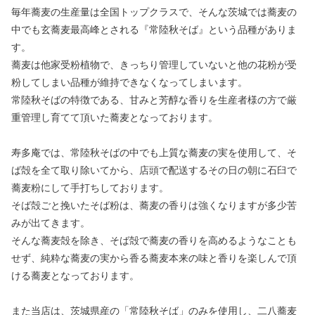
毎年蕎麦の生産量は全国トップクラスで、そんな茨城では蕎麦の
中でも玄蕎麦最高峰とされる『常陸秋そば』という品種がありま
す。
蕎麦は他家受粉植物で、きっちり管理していないと他の花粉が受
粉してしまい品種が維持できなくなってしまいます。
常陸秋そばの特徴である、甘みと芳醇な香りを生産者様の方で厳
重管理し育てて頂いた蕎麦となっております。
寿多庵では、常陸秋そばの中でも上質な蕎麦の実を使用して、そ
ば殻を全て取り除いてから、店頭で配送するその日の朝に石臼で
蕎麦粉にして手打ちしております。
そば殻ごと挽いたそば粉は、蕎麦の香りは強くなりますが多少苦
みが出てきます。
そんな蕎麦殻を除き、そば殻で蕎麦の香りを高めるようなことも
せず、純粋な蕎麦の実から香る蕎麦本来の味と香りを楽しんで頂
ける蕎麦となっております。
また当店は、茨城県産の「常陸秋そば」のみを使用し、二八蕎麦