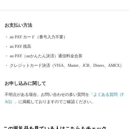
しんで頂ける観光地として知られています。特産として、海に面
する立地より魚介類や加工品に加え、豊かな土壌による農産物も
豊富な土地柄となります。季節ごとの旬な食材をはじめ、観光地
お支払い方法
としての宿泊券や水族館の年間パスポートなども返礼品としてご
用意させていただいておりますのでぜひご覧ください。
au PAY カード（番号入力不要）
au PAY 残高
au PAY（auかんたん決済）通信料金合算
クレジットカード決済（VISA、Master、JCB、Diners、AMEX）
お申し込みに関して
不明点がある場合、お問い合わせの多い質問を
「よくある質問（F
AQ）」
に掲載しておりますのでご確認ください。
この返礼品を見ている人はこちらもチェック