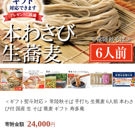
＜ギフト熨斗対応＞ 常陸秋そば 手打ち 生蕎麦 6人前 本わさ
び付 国産 生 そば 蕎麦 ギフト 寿多庵
24,000
寄附金額
円