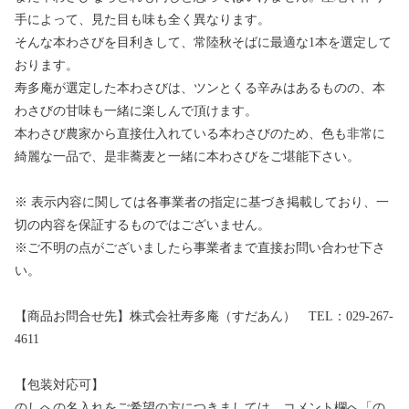
手によって、見た目も味も全く異なります。
そんな本わさびを目利きして、常陸秋そばに最適な1本を選定して
おります。
寿多庵が選定した本わさびは、ツンとくる辛みはあるものの、本
わさびの甘味も一緒に楽しんで頂けます。
本わさび農家から直接仕入れている本わさびのため、色も非常に
綺麗な一品で、是非蕎麦と一緒に本わさびをご堪能下さい。
※ 表示内容に関しては各事業者の指定に基づき掲載しており、一
切の内容を保証するものではございません。
※ご不明の点がございましたら事業者まで直接お問い合わせ下さ
い。
【商品お問合せ先】株式会社寿多庵（すだあん） TEL：029-267-
4611
【包装対応可】
のしへの名入れをご希望の方につきましては、コメント欄へ「の