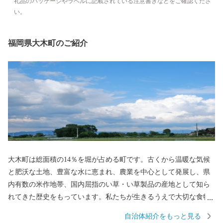
礼品のパッケージやラベルに記載されている注意書きなどをご確認くださ
い。
福岡県大木町のご紹介
大木町は総面積の14％を堀が占める町です。古くから温暖な気候
と肥沃な土地、豊富な水に恵まれ、農業を中心として発展し、県
内有数の米作地帯、国内屈指のい草・い草製品の産地として知ら
れてきた歴史をもっています。私たちが生きるうえで大切な食物
を作り出す「食の景観」が広がっています。近年では、イチゴや
自治体紹介をもっと見る
グリーンアスパラガスなどの野菜やエノキ、シメジなどのキノコ