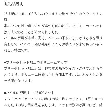
返礼品説明
18世紀の中頃にイギリスのウィルトン地方で作られたウィルトン
織。
家の中でも靴で過ごすのが当たり前の彼らにとって、カーペット
は丈夫であることが求められました。
パイルの密度が非常に高く、ベースの下糸にしっかりと糸を織り
合わせていくので、遊び毛も出にくくお手入れが楽であるのもう
れしい特徴です。
■フリーゼセット加工でボリュームアップ
フリーゼセット加工とは、1本1本の糸をツイストさせてねじるこ
とにより、ボリューム感をもたせる加工です。ふかふかとしたタ
ッチ感になります。
■パイルの密度は「112,000ノット」
ノットとは「カーペットの織りの結び目」のことで、1平方メート
ルあたりの結び目の数を表します。ノットの数値が高いほど、繊