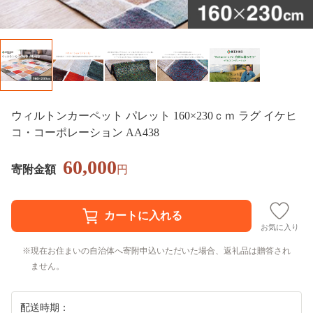
ウィルトンカーペット パレット 160×230ｃｍ ラグ イケヒ
コ・コーポレーション AA438
60,000
寄附金額
円
お気に入り
現在お住まいの自治体へ寄附申込いただいた場合、返礼品は贈答され
ません。
配送時期：