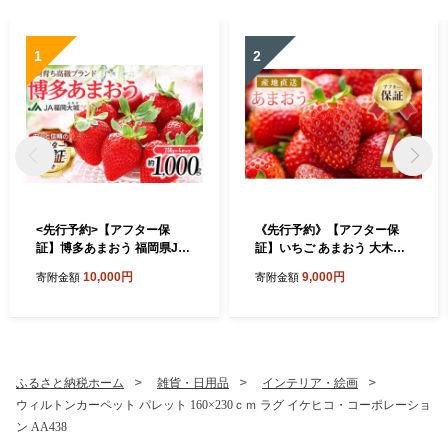
1
2
<先行予約>【アフター保
《先行予約》【アフター保
証】博多あまおう 福岡県JA
証】いちご あまおう 大木町
グループのブランド あまお
約250g×4パック 合計1000g
10,000円
9,000円
寄附金額
寄附金額
ういちご 1000g（約250g×4
【2027年1月～3月に順次出
パック）JA福岡大城【2027
荷予定】 CB223
年2月から順次発送】AG010
ふるさと納税ホーム
雑貨・日用品
インテリア・絵画
ウィルトンカーペット パレット 160×230ｃｍ ラグ イケヒコ・コーポレーショ
ン AA438