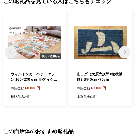
この返礼品を見ている人はこちらもチェック
ウィルトンカーペット エデ
山ラグ（大原大次郎+穂積繊
ン 160×230ｃｍ ラグ イケヒ
維）約40cm×70cm
コ・コーポレーション AA44
60,000円
62,000円
寄附金額
寄附金額
2
福岡県大木町
山形県中山町
この自治体のおすすめ返礼品