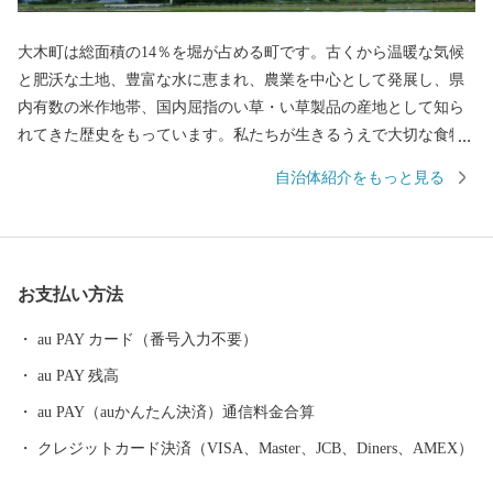
大木町は総面積の14％を堀が占める町です。古くから温暖な気候
と肥沃な土地、豊富な水に恵まれ、農業を中心として発展し、県
内有数の米作地帯、国内屈指のい草・い草製品の産地として知ら
れてきた歴史をもっています。私たちが生きるうえで大切な食物
を作り出す「食の景観」が広がっています。近年では、イチゴや
自治体紹介をもっと見る
グリーンアスパラガスなどの野菜やエノキ、シメジなどのキノコ
類の施設型農業が盛んです。その他、家具を中心とした木工業な
ども多彩に展開しています。
お支払い方法
au PAY カード（番号入力不要）
au PAY 残高
au PAY（auかんたん決済）通信料金合算
クレジットカード決済（VISA、Master、JCB、Diners、AMEX）