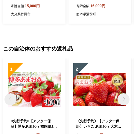
旬発送開始予定】
ん ご飯 【2026年10月下旬迄
15,000円
16,000円
寄附金額
寄附金額
発送予定】
大分県竹田市
熊本県湯前町
この自治体のおすすめ返礼品
1
2
<先行予約>【アフター保
《先行予約》【アフター保
証】博多あまおう 福岡県JA
証】いちご あまおう 大木町
グループのブランド あまお
約250g×4パック 合計1000g