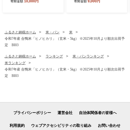
10,000円
9,000円
寄附金額
寄附金額
ういちご 1000g（約250g×4
【2027年1月～3月に順次出
パック）JA福岡大城【2027
荷予定】 CB223
年2月から順次発送】AG010
ふるさと納税ホーム
米・パン
米
令和7年産 合鴨米「ヒノヒカリ」（玄米・5kg） ※2025年10月より順次出荷予
定 BI03
ふるさと納税ホーム
ランキング
米・パンランキング
米ランキング
令和7年産 合鴨米「ヒノヒカリ」（玄米・5kg） ※2025年10月より順次出荷予
定 BI03
プライバシーポリシー
運営会社
自治体関係者の皆様へ
利用規約
ウェブアクセシビリティの取り組み
お問い合わせ