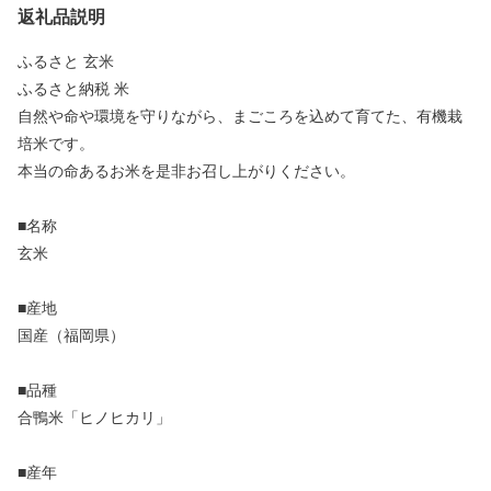
返礼品説明
ふるさと 玄米
ふるさと納税 米
自然や命や環境を守りながら、まごころを込めて育てた、有機栽
培米です。
本当の命あるお米を是非お召し上がりください。
■名称
玄米
■産地
国産（福岡県）
■品種
合鴨米「ヒノヒカリ」
■産年