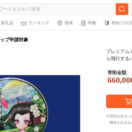
返礼品
ランキング
地域
特集
初めての
ップ申請対象
プレミアム
ら飛行する
日用品 工芸
寄附金額
660,00
現在お住まい
贈答されませ