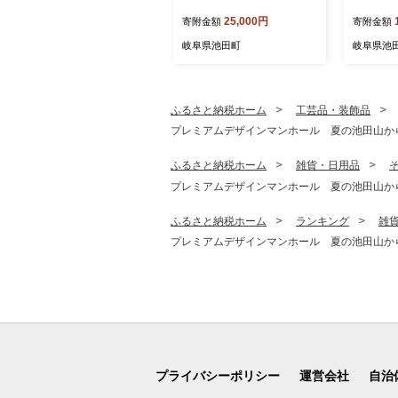
米10kg
クリーム
25,000円
寄附金額
寄附金額
抹茶 キ
コトッピ
岐阜県池田町
岐阜県池
ー 岐阜県
ふるさと納税ホーム
工芸品・装飾品
プレミアムデザインマンホール 夏の池田山から
ふるさと納税ホーム
雑貨・日用品
プレミアムデザインマンホール 夏の池田山から
ふるさと納税ホーム
ランキング
雑
プレミアムデザインマンホール 夏の池田山から
プライバシーポリシー
運営会社
自治