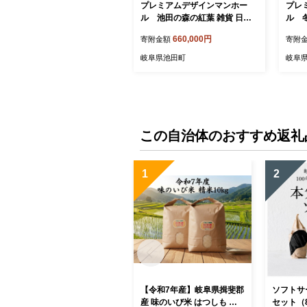
プレミアムデザインマンホー
プレ
ル 池田の森の紅葉 雑貨 日用
ル 
品 工芸品 装飾品
日用
660,000円
寄附金額
寄附
岐阜県池田町
岐阜
この自治体のおすすめ返礼
1
2
【令和7年産】岐阜県揖斐郡
ソフトサ
産 味のいび米 はつしも 精
セット（