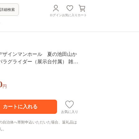
詳細検索
ログイン
お気に入り
カート
方
デザインマンホール 夏の池田山か
パラグライダー（展示台付属） 雑貨
品 装飾品
0
円
お気に入り
の自治体へ寄附申込いただいた場合、返礼品は
ん。