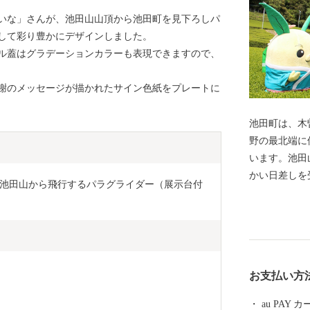
いな」さんが、池田山山頂から池田町を見下ろしパ
して彩り豊かにデザインしました。
ル蓋はグラデーションカラーも表現できますので、
謝のメッセージが描かれたサイン色紙をプレートに
池田町は、木
野の最北端に
います。池田
かい日差しを
池田山から飛行するパラグライダー（展示台付
お茶の花が池
ザクラです。
的に有名で、
の桜百選に指定されて
には力を入れ
お支払い方
末にイルミネ
おります。ま
au PAY