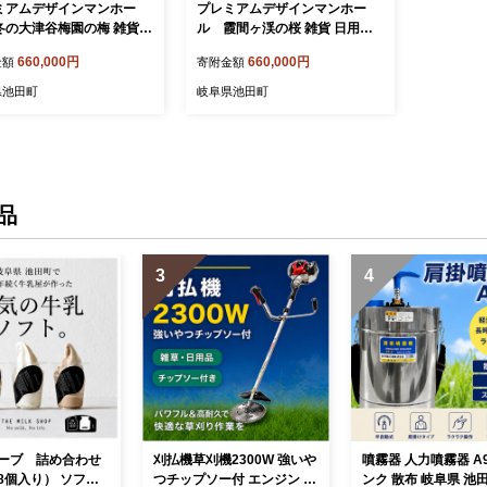
ミアムデザインマンホー
プレミアムデザインマンホー
冬の大津谷梅園の梅 雑貨
ル 霞間ヶ渓の桜 雑貨 日用品
品 工芸品 装飾品
工芸品 装飾品
660,000円
660,000円
金額
寄附金額
県池田町
岐阜県池田町
品
3
4
ーブ 詰め合わせ
刈払機草刈機2300W 強いや
噴霧器 人力噴霧器 A9-
8個入り） ソフト
つチップソー付 エンジン 草
ンク 散布 岐阜県 池