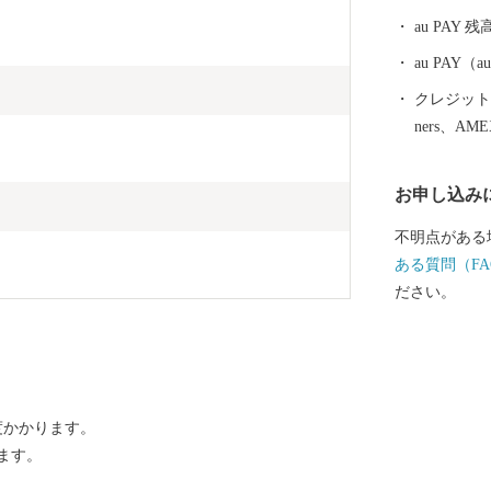
すが、高校生
au PAY 残
及び給食費の
り、子育てし
au PAY
す。
クレジットカ
ners、AM
お申し込み
不明点がある
ある質問（FA
ださい。
度かかります。
ます。