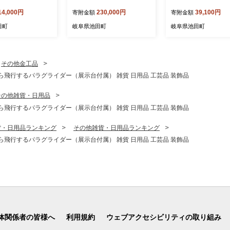
 ミルク カフェラテ
刈り 岐阜県 池田町
14,000円
230,000円
39,100円
寄附金額
寄附金額
ャラメルナッツ チョ
ング ミックスベリ
田町
岐阜県池田町
岐阜県池田町
 池田町
その他金工品
飛行するパラグライダー（展示台付属） 雑貨 日用品 工芸品 装飾品
その他雑貨・日用品
飛行するパラグライダー（展示台付属） 雑貨 日用品 工芸品 装飾品
貨・日用品ランキング
その他雑貨・日用品ランキング
飛行するパラグライダー（展示台付属） 雑貨 日用品 工芸品 装飾品
体関係者の皆様へ
利用規約
ウェブアクセシビリティの取り組み