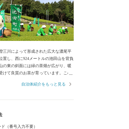
曽三川によって形成された広大な濃尾平
位置し、西に924メートルの池田山を背負
山の東の斜面には緑の茶畑が広がり、暖
受けて良質のお茶が育っています。この
田町の花です。また、池田町の木はヤマ
自治体紹介をもっと見る
特に霞間ヶ渓（かまがたに）の桜は全国
国の史跡名勝・天然記念物であり、全国
います。 現在、養老鉄道存続
ており、3駅周辺の無料駐車場の整備や年
法
ーションの整備をして駅を華やかにして
た少子化により人口減少が進む池田町で
 カード（番号入力不要）