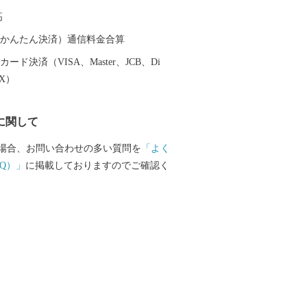
までの医療費無料化や多子世帯の保育料
高
無料化、病児病後児保育事業などによ
やすい環境づくりに取り組んでおりま
（auかんたん決済）通信料金合算
ード決済（VISA、Master、JCB、Di
EX）
に関して
場合、お問い合わせの多い質問を
「よく
Q）」
に掲載しておりますのでご確認く