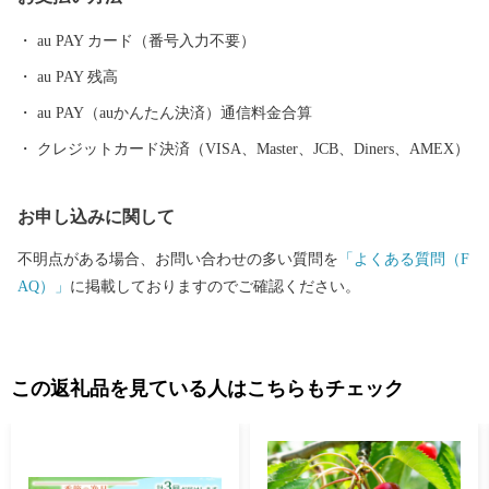
も目白押しです。 そんな山形県への旅を一層豊かなものにするの
が温泉です。山形県は、全ての市町村に温泉が湧出し、山や渓谷
au PAY カード（番号入力不要）
に囲まれた温泉、近代的な大型旅館が立並ぶ温泉、 湯治の温泉、
au PAY 残高
海沿いの温泉など、様々なタイプの温泉を楽しむことができま
す。 ふるさと納税を機に山形へお越しいただき、旬の味覚、歴史
au PAY（auかんたん決済）通信料金合算
や文化、自然をお楽しみください。
クレジットカード決済（VISA、Master、JCB、Diners、AMEX）
お申し込みに関して
不明点がある場合、お問い合わせの多い質問を
「よくある質問（F
AQ）」
に掲載しておりますのでご確認ください。
この返礼品を見ている人はこちらもチェック