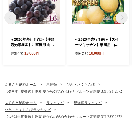
≪2026年先行予約≫【仲野
≪2026年先行予約≫【スイ
観光果樹園】ご家庭用 山形
ーツキッチン】家庭用 山形
県産 ピオーネ 1.6kg(2~4房)
県産 白桃 恋香桃(れんかと
18,000円
10,000円
寄附金額
寄附金額
種無し ぶどう 2026年8月下
う) 約3kg(15～20玉前後) 硬
旬から順次発送 F2Y-5456
め 2026年7月中旬から順次
発送 F2Y-6279
ふるさと納税ホーム
果物類
びわ・さくらんぼ
【令和8年度発送】晩夏 夏からの詰め合わせ フルーツ定期便 3回 FSY-2372
ふるさと納税ホーム
ランキング
果物類ランキング
びわ・さくらんぼランキング
【令和8年度発送】晩夏 夏からの詰め合わせ フルーツ定期便 3回 FSY-2372