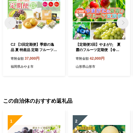
C2 【3回定期便】季節の逸
【定期便3回】やまがた 夏
品 夏 特産品 定期 フルーツ
霞のフルーツ定期便 【令和8
詰め合わせ すもも ぶどう デ
年産先行予約】FS25-703
37,000円
42,000円
寄附金額
寄附金額
ラウェア 梨
福岡県みやま市
山形県山形市
この自治体のおすすめ返礼品
1
2