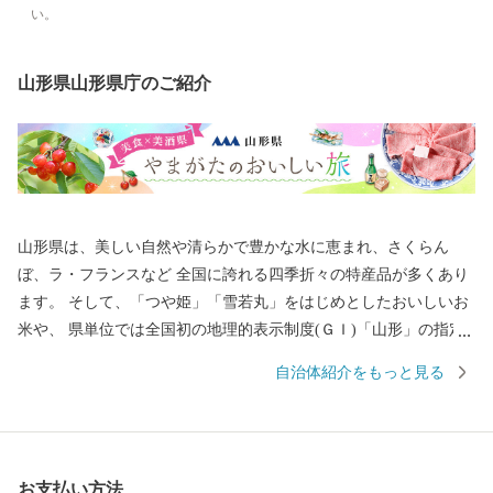
い。
山形県山形県庁のご紹介
山形県は、美しい自然や清らかで豊かな水に恵まれ、さくらん
ぼ、ラ・フランスなど 全国に誇れる四季折々の特産品が多くあり
ます。 そして、「つや姫」「雪若丸」をはじめとしたおいしいお
米や、 県単位では全国初の地理的表示制度(ＧＩ)「山形」の指定
を受けた日本酒など、「日本一美食・美酒県やまがた」にふさわ
自治体紹介をもっと見る
しい逸品も自慢です。 また、最上川舟運によって伝えられた上方
の技術を磨き、研ぎ澄まされてきた多くの素晴らしい工芸品があ
ります。 さらに、豊かな自然に恵まれ、海水浴や果物狩り、スキ
ーなど、四季を通じて山形を感じ、楽しんでいただけるレジャー
お支払い方法