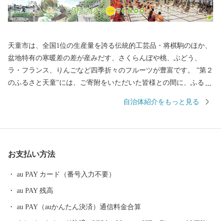
天童市は、全国1位の生産量を誇る伝統的工芸品・将棋駒のほか、
盆地特有の寒暖差の差が産みだす、さくらんぼや桃、ぶどう、
ラ・フランス、りんごなど四季折々のフルーツが豊富です。 ”第２
のふるさと天童"には、ご寄附をいただいた皆様との間に、ふるさ
と納税を通じて絆を形成し、本市が皆様にとって"第２のふるさ
自治体紹介をもっと見る
と"と感じていただけるようにとの思いが込められています。 春夏
秋冬を通じたイベントもございます。これをきっかけに、ぜひ天
童市を訪れ、本市の魅力を肌で感じ取ってみてはいかがですか？
ふるさと納税をきっかけに、ちょっとしたお出掛けや旅行先の
お支払い方法
選択など、あなたの第２のふるさとに天童が立候補させていただ
きます！
au PAY カード（番号入力不要）
au PAY 残高
au PAY（auかんたん決済）通信料金合算