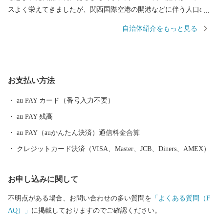
スよく栄えてきましたが、関西国際空港の開港などに伴う人口の
増加とともに、商業・サービス業が盛んになっています。 名前の
自治体紹介をもっと見る
由来は、中世以来の村名「佐野」に旧国名和泉を冠したもので、
伝承では「狭い原野」ということから「狭野」というようにな
り、それが転じて「佐野」とよばれるようになったといわれてい
ます。 昭和23年4月1日、佐野町の市制施行により泉佐野市（いず
お支払い方法
みさのし）が誕生し、昭和29年、南中通村、日根野村、長滝村、
上之郷村、大土村の5カ村が合併し、現在の市域が形成されていま
au PAY カード（番号入力不要）
す。 平成6年9月に開港した関空によるインパクトを最大限に活用
au PAY 残高
し、世界と日本を結ぶ玄関都市として、21世紀にふさわしい国際
都市をめざしてまちづくりに取り組んでいます。
au PAY（auかんたん決済）通信料金合算
クレジットカード決済（VISA、Master、JCB、Diners、AMEX）
お申し込みに関して
不明点がある場合、お問い合わせの多い質問を
「よくある質問（F
AQ）」
に掲載しておりますのでご確認ください。