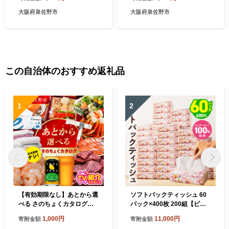
ル 日用品】 099H3040-1
ル 日用品】 099H4528
大阪府泉佐野市
大阪府泉佐野市
この自治体のおすすめ返礼品
1
2
【有効期限なし】あとから選
ソフトパックティッシュ 60
べる さのちょくカタログ
パック×400枚 200組【ピュ
（寄附1,000円コース）【泉
アパルプ100％ 高評価 人気
1,000円
11,000円
寄附金額
寄附金額
佐野市 ふるさとギフト 4000
急上昇 まとめ買い 日用品 常