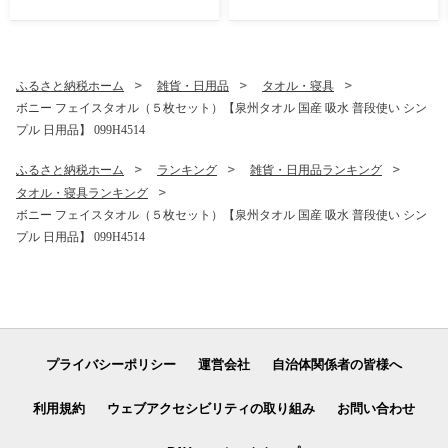
品以上 高評価 肉 ビール 海鮮
備品 てぃっしゅ 備蓄 防災 箱
野菜 定期便 タオル ティッシ
なし】 010B1754
ュ 後から カタログギフト あ
とからセレクト】 sn020
ふるさと納税ホーム
雑貨・日用品
タオル・寝具
ボニー フェイスタオル（５枚セット）【泉州タオル 国産 吸水 普段使い シン
プル 日用品】 099H4514
ふるさと納税ホーム
ランキング
雑貨・日用品ランキング
タオル・寝具ランキング
ボニー フェイスタオル（５枚セット）【泉州タオル 国産 吸水 普段使い シン
プル 日用品】 099H4514
プライバシーポリシー
運営会社
自治体関係者の皆様へ
利用規約
ウェブアクセシビリティの取り組み
お問い合わせ