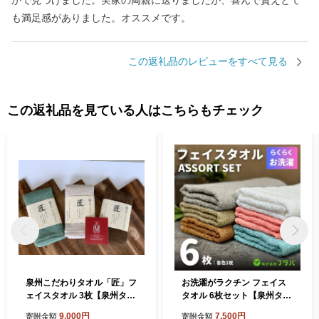
かで見つけました。実家の両親に送りましたが、喜んで貰えとて
も満足感がありました。オススメです。
この返礼品のレビューをすべて見る
この返礼品を見ている人はこちらもチェック
泉州こだわりタオル「匠」フ
お洗濯がラクチン フェイス
ェイスタオル 3枚【泉州タオ
タオル 6枚セット【泉州タオ
ル 国産 吸水 普段使い シンプ
ル 国産 吸水 普段使い シンプ
9,000円
7,500円
寄附金額
寄附金額