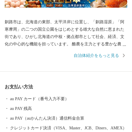
釧路市は、北海道の東部、太平洋岸に位置し、「釧路湿原」「阿
寒摩周」の二つの国立公園をはじめとする雄大な自然に恵まれた
街であり、ひがし北海道の中核・拠点都市として社会、経済、文
化の中心的な機能を担っています。 酪農を主力とする豊かな農業
生産、豊富な森林資源を有する林業、そして国内有数の水揚げ量
自治体紹介をもっと見る
を誇る水産業など、日本の食料基地といえる地域です。 安全・安
心で良質な食料の供給体制の形成に努めるとともに、この恵みを
与えてくれる自然環境の保全や環境調和型の循環社会実現への取
り組みを進めています。 釧路市には、大規模な食品・製薬工場や
お支払い方法
製紙工場のほか、全国唯一の石炭鉱業所が操業しており地域の主
力産業として地域経済の核となっています。 これらの地域産業を
au PAY カード（番号入力不要）
支えているのが重要港湾釧路港や釧路空港であり、現在整備が進
au PAY 残高
められている北海道横断自動車道(高速道路)の完成により今後、飛
躍的に物流機能が高まるものと期待されています。 また、特別天
au PAY（auかんたん決済）通信料金合算
然記念物｢タンチョウ｣や「阿寒湖のマリモ」をはじめとする世界
クレジットカード決済（VISA、Master、JCB、Diners、AMEX）