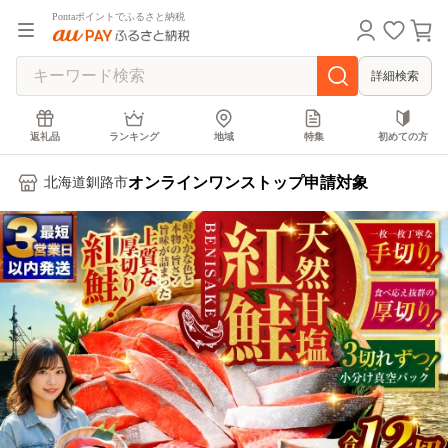
Pontaポイントでふるさと納税
詳細検索
返礼品
ランキング
地域
特集
初めての方
オンラインワンストップ申請対象
北海道釧路市