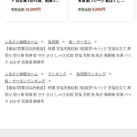
ト 西京漬 2切×2袋、粕漬 2切
常温 鮭フレーク 鮭ほぐし ふ
×2袋 (計8切) 魚 切り身 漬け
りかけ 鮭 さけ 紅鮭 ししゃも
10,000円
8,000円
寄附金額
寄附金額
粕漬け 西京焼き 西京漬 海鮮
魚 魚介 海産物 海鮮 魚卵 ご
鮭 しゃけ シャケ北海道 釧路
飯のお供 米 弁当 おかず 加工
北海道 あいちょう リピート
品 珍味 ギフト 北海道 釧路市
リピーター 大人気 一番人気
F5F-0173
あいちょう釧路 老舗 ご当地
ローカル スーパー 釧路 釧路
ふるさと納税ホーム
魚貝類
鮭・サーモン
市 人気 おいしい 美味しい う
【最短3営業日以内発送】 特選 甘塩天然紅鮭 3切真空×4パック 甘塩仕立て 厚
まい 道東 北海道 F4F-8513
切り 切り身 切身 鮭 サケ さけ しゃけ 紅鮭 甘塩 天然 魚 魚介 海産物 冷凍 パッ
ク おかず 北海道 釧路市
ふるさと納税ホーム
ランキング
魚貝類ランキング
鮭・サーモンランキング
【最短3営業日以内発送】 特選 甘塩天然紅鮭 3切真空×4パック 甘塩仕立て 厚
切り 切り身 切身 鮭 サケ さけ しゃけ 紅鮭 甘塩 天然 魚 魚介 海産物 冷凍 パッ
ク おかず 北海道 釧路市