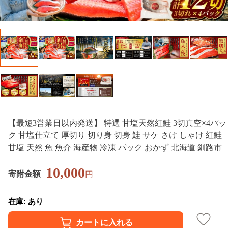
【最短3営業日以内発送】 特選 甘塩天然紅鮭 3切真空×4パッ
ク 甘塩仕立て 厚切り 切り身 切身 鮭 サケ さけ しゃけ 紅鮭
甘塩 天然 魚 魚介 海産物 冷凍 パック おかず 北海道 釧路市
10,000
寄附金額
円
在庫: あり