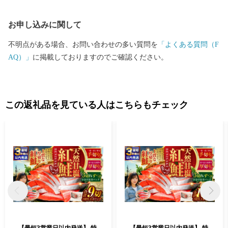
的にも貴重で魅力あふれる地域資源が豊富にあります。 さらに、
夏でも最高気温が20度前後と涼しく快適なわが街は、移住・長期
お申し込みに関して
滞在にも適した地域と言えます。 ＜ワンストップ申請書送付先＞
〒860-0833 熊本県熊本市中央区平成3-18-10株式会社5C 釧路市ふ
不明点がある場合、お問い合わせの多い質問を
「よくある質問（F
るさと納税サポートセンター 行 ※1月10日必着となっておりま
AQ）」
に掲載しておりますのでご確認ください。
す。
この返礼品を見ている人はこちらもチェック
【最短3営業日以内発送】 特
【最短3営業日以内発送】 特