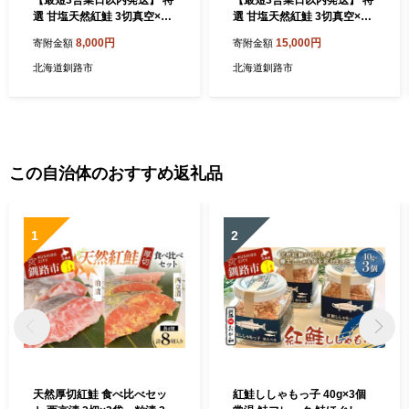
選 甘塩天然紅鮭 3切真空×3
選 甘塩天然紅鮭 3切真空×6
パック 鮭 甘塩仕立て 厚切り
パック 鮭 甘塩仕立て 厚切り
8,000円
15,000円
寄附金額
寄附金額
切り身 切身 北海道 鮭 サケ
切り身 切身 北海道 鮭 サケ
さけ しゃけ 紅鮭 甘塩 天然
さけ しゃけ 紅鮭 甘塩 天然
北海道釧路市
北海道釧路市
魚 魚介 海産物 冷凍 パック
魚 魚介 海産物 冷凍 パック
おかず 北海道 釧路市
おかず 北海道 釧路市
この自治体のおすすめ返礼品
1
2
天然厚切紅鮭 食べ比べセッ
紅鮭ししゃもっ子 40g×3個