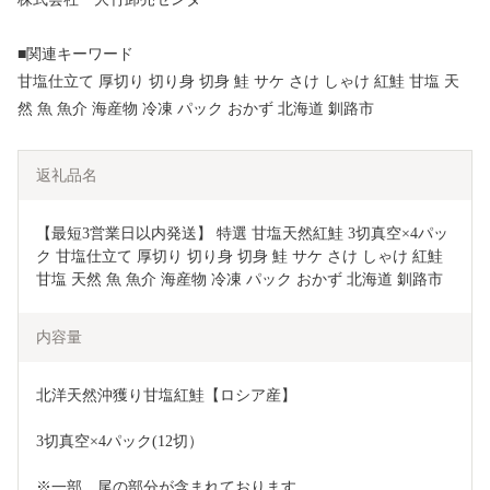
■関連キーワード
甘塩仕立て 厚切り 切り身 切身 鮭 サケ さけ しゃけ 紅鮭 甘塩 天
然 魚 魚介 海産物 冷凍 パック おかず 北海道 釧路市
返礼品名
【最短3営業日以内発送】 特選 甘塩天然紅鮭 3切真空×4パッ
ク 甘塩仕立て 厚切り 切り身 切身 鮭 サケ さけ しゃけ 紅鮭 
甘塩 天然 魚 魚介 海産物 冷凍 パック おかず 北海道 釧路市
内容量
北洋天然沖獲り甘塩紅鮭【ロシア産】
3切真空×4パック(12切）
※一部、尾の部分が含まれております。