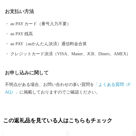
ークを体感できる、日本初の「ユネスコ世界ジオパーク」認定
お支払い方法
地・洞爺湖町から、「大地（ジオ）の恵み」をお届けします。
au PAY カード（番号入力不要）
au PAY 残高
au PAY（auかんたん決済）通信料金合算
クレジットカード決済（VISA、Master、JCB、Diners、AMEX）
お申し込みに関して
不明点がある場合、お問い合わせの多い質問を
「よくある質問（F
AQ）」
に掲載しておりますのでご確認ください。
この返礼品を見ている人はこちらもチェック