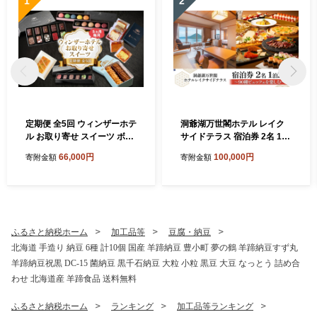
1
2
定期便 全5回 ウィンザーホテ
洞爺湖万世閣ホテル レイク
ル お取り寄せ スイーツ ボン
サイドテラス 宿泊券 2名 1泊
ボン ショコラ マカロン パウ
2日 90種ビュッフェを楽しむ
66,000円
100,000円
寄附金額
寄附金額
ンド ケーキ クッキー缶 おや
プラン 和洋室 温泉 プレミア
つ 洋菓子 製菓 食べ比べ 贈り
ム ビュッフェ 旅行 ホテル 宿
物 ギフト 送料無料 北海道 洞
泊 贅沢 高級 ペア 北海道 洞
爺湖町
爺湖町
ふるさと納税ホーム
加工品等
豆腐・納豆
北海道 手造り 納豆 6種 計10個 国産 羊蹄納豆 豊小町 夢の鶴 羊蹄納豆すず丸
羊蹄納豆祝黒 DC-15 菌納豆 黒千石納豆 大粒 小粒 黒豆 大豆 なっとう 詰め合
わせ 北海道産 羊蹄食品 送料無料
ふるさと納税ホーム
ランキング
加工品等ランキング