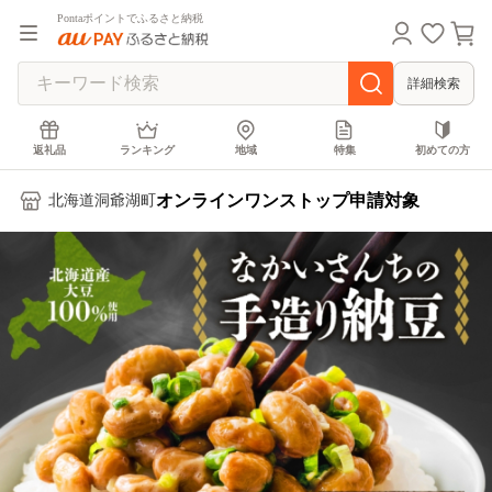
Pontaポイントでふるさと納税
詳細検索
返礼品
ランキング
地域
特集
初めての方
オンラインワンストップ申請対象
北海道洞爺湖町