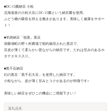
■DC-15菌納豆 小粒
北海道産の小粒大豆にDC-15菌という納豆菌を使用。
ぶどう糖の吸収を抑える働きがあります。美味しく健康をサポー
ト！
■羊蹄納豆「祝黒」黒豆
洞爺湖町の野々村農場で契約栽培された黒豆で、
豆皮が薄くて柔らかい昔ながらの納豆です。たれは甘みのあるホ
タテエキス入り。
■黒千石納豆
幻の黒豆「黒千石大豆」を使用した納豆です。
小粒ながら、皮が薄く甘みとコクがあるのが特徴です♪
美味しい納豆をぜひこの機会にご堪能下さい！
返礼品名