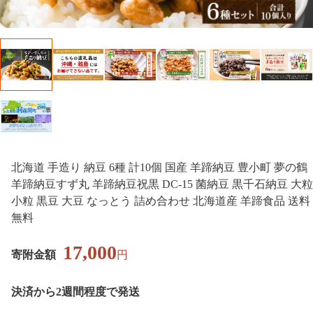
北海道 手造り 納豆 6種 計10個 国産 羊蹄納豆 豊小町 夢の鶴
羊蹄納豆すず丸 羊蹄納豆祝黒 DC-15 菌納豆 黒千石納豆 大粒
小粒 黒豆 大豆 なっとう 詰め合わせ 北海道産 羊蹄食品 送料
無料
17,000
寄附金額
円
決済から2週間程度で発送