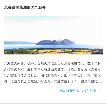
北海道洞爺湖町のご紹介
北海道の南西、穏やかな噴火湾に面した洞爺湖町では、数十年お
きに噴火を繰り返してきた有珠山の麓で、はるか昔から人の暮ら
しが営まれてきました。湖（洞爺湖）、山（有珠山）、海（噴火
湾）に囲まれた自然豊かなまち。交通の便もよく、観光景観に恵
まれていることから、北海道有数の観光地となっています。 そし
自治体紹介をもっと見る
て、火山が作り出した雄大な景観と、その特徴を巧みに生かして
収穫された農産物や海産物は、世界でもここにしかない「大地
（ジオ）の恵み」です。 食だけではない、温泉や文化でもジオパ