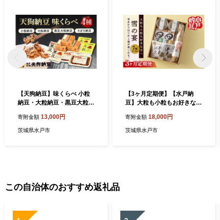
【天狗納豆】味くらべ 小粒
【3ヶ月定期便】【水戸納
納豆・大粒納豆・黒豆大粒納
豆】大粒も小粒もお好きな方
豆・そぼろ納豆 4種【納豆 な
へ 雪の宴【納豆 なっとう 大
13,000円
18,000円
寄附金額
寄附金額
っとう 老舗 小粒 大粒 黒豆大
豆 松の木 ギフト 贈り物 セッ
粒 大豆 朝食 ご飯 水戸市 水
ト 食べ比べ 水戸市 水戸 茨城
茨城県水戸市
茨城県水戸市
戸 茨城県 ソウルフード 食べ
県】(DL-24)
比べセット】（DQ-12）
この自治体のおすすめ返礼品