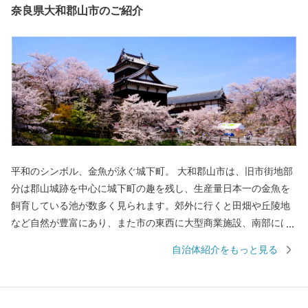
奈良県大和郡山市のご紹介
平和のシンボル、金魚が泳ぐ城下町。 大和郡山市は、旧市街地部
分は郡山城跡を中心に城下町の趣を残し、生産量日本一の金魚を
飼育している池が数多く見られます。郊外に行くと田畑や丘陵地
など自然が豊富にあり、また市の東西に大型商業施設、南部には
工業団地も備え、近鉄・JRの鉄道路線も通っている非常にバラン
自治体紹介をもっと見る
スの取れた住みよいまちです。 本市では、「あふれる夢と希望
と誇り 暮らしてみたくなる 元気城下町（やまとこおりや
ま）」を将来像とさだめ、新たな可能性に恵まれ、誇らしい気持