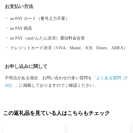
ちを抱くことができるまち、また、誰もが訪れ、住み続けたくな
お支払い方法
るまちを目指します。「夢と誇りと自信」を持てるまちづくりへ
の取り組みにご協力をいただきますよう、お願いいたします。
au PAY カード（番号入力不要）
au PAY 残高
au PAY（auかんたん決済）通信料金合算
クレジットカード決済（VISA、Master、JCB、Diners、AMEX）
お申し込みに関して
不明点がある場合、お問い合わせの多い質問を
「よくある質問（F
AQ）」
に掲載しておりますのでご確認ください。
この返礼品を見ている人はこちらもチェック