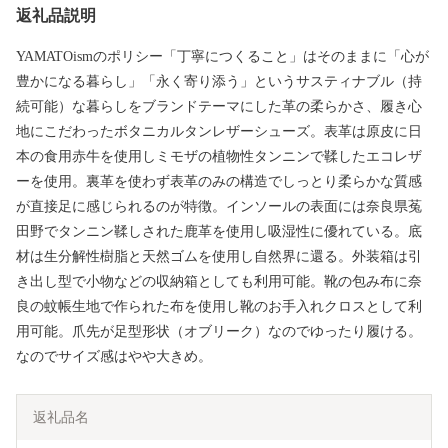
返礼品説明
YAMATOismのポリシー「丁寧につくること」はそのままに「心が
豊かになる暮らし」「永く寄り添う」というサスティナブル（持
続可能）な暮らしをブランドテーマにした革の柔らかさ、履き心
地にこだわったボタニカルタンレザーシューズ。表革は原皮に日
本の食用赤牛を使用しミモザの植物性タンニンで鞣したエコレザ
ーを使用。裏革を使わず表革のみの構造でしっとり柔らかな質感
が直接足に感じられるのが特徴。インソールの表面には奈良県菟
田野でタンニン鞣しされた鹿革を使用し吸湿性に優れている。底
材は生分解性樹脂と天然ゴムを使用し自然界に還る。外装箱は引
き出し型で小物などの収納箱としても利用可能。靴の包み布に奈
良の蚊帳生地で作られた布を使用し靴のお手入れクロスとして利
用可能。爪先が足型形状（オブリーク）なのでゆったり履ける。
なのでサイズ感はやや大きめ。
返礼品名