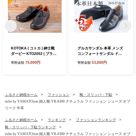
KOTOKA ( コトカ ) 紳士靴
グルカサンダル 本革 メンズ
ダービー KTO2002 ( ブラッ
コンフォートサンダル ドラ
ク )
イビングシューズ シークレ
75,000円
53,000円
寄附金額
寄附金額
ットシューズ 牛革 ソフトシ
ボ 紳士靴 日本製 5cmアップ
置き靴 No.853 ブラック
ふるさと納税ホーム
ファッション
靴・スリッパ・下駄
riche by YAMATOism 婦人靴 YR-0300 ナチュラル ファッション シューズ オブ
リーク 牛革
ふるさと納税ホーム
ランキング
ファッションランキング
靴・スリッパ・下駄ランキング
riche by YAMATOism 婦人靴 YR-0300 ナチュラル ファッション シューズ オブ