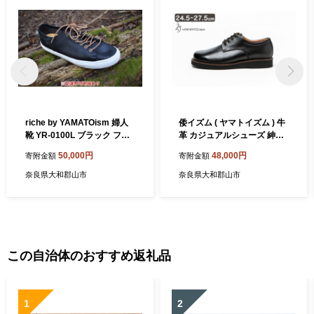
riche by YAMATOism 婦人
倭イズム ( ヤマトイズム ) 牛
靴 YR-0100L ブラック ファ
革 カジュアルシューズ 紳士
ッション シューズ 牛革 BN0
靴 ブラック
50,000円
48,000円
寄附金額
寄附金額
04
奈良県大和郡山市
奈良県大和郡山市
この自治体のおすすめ返礼品
1
2