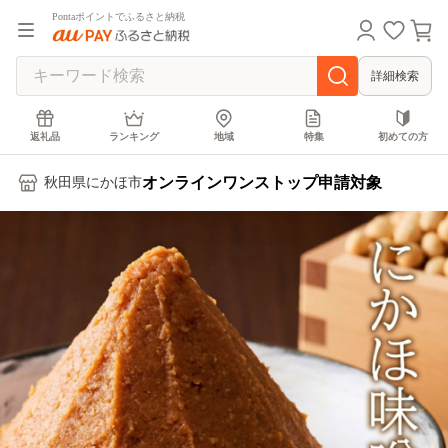
Pontaポイントでふるさと納税
詳細検索
返礼品
ランキング
地域
特集
初めての方
オンラインワンストップ申請対象
秋田県にかほ市