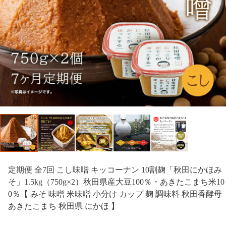
定期便 全7回 こし味噌 キッコーナン 10割麹「秋田にかほみ
そ」1.5kg（750g×2）秋田県産大豆100％・あきたこまち米10
0％【 みそ 味噌 米味噌 小分け カップ 麹 調味料 秋田香酵母
あきたこまち 秋田県 にかほ 】