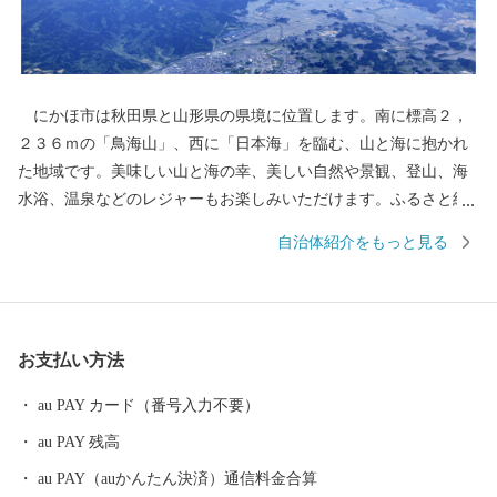
にかほ市は秋田県と山形県の県境に位置します。南に標高２，
２３６ｍの「鳥海山」、西に「日本海」を臨む、山と海に抱かれ
た地域です。美味しい山と海の幸、美しい自然や景観、登山、海
水浴、温泉などのレジャーもお楽しみいただけます。ふるさと納
税を通じて「にかほ市」に触れていただければと思います。
自治体紹介をもっと見る
お支払い方法
au PAY カード（番号入力不要）
au PAY 残高
au PAY（auかんたん決済）通信料金合算