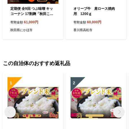
定期便 全9回 つぶ味噌 キッ
オリーブ牛 肩ロース焼肉
コーナン 17割麹「秋田こま
用 1200ｇ
ち味噌」1kg（500g×2）秋
61,000円
60,000円
寄附金額
寄附金額
田県産大豆100％・あきたこ
まち米100％・天日塩・糀2
秋田県にかほ市
香川県高松市
倍・無添加【 みそ 味噌 小分
け カップ 麹 調味料 高級 あ
きたこまち 秋田県 にかほ 】
この自治体のおすすめ返礼品
1
2