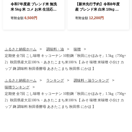
令和7年度産 ブレンド米 無洗
【新米先行予約】令和8年度
米 5kg 米 コメ お米 生活応援
産 ブレンド米 白米 10kg 精
米 おこめ ご飯 ごはん 秋田県
米 米 コメ お米 生活応援米
6,500円
12,200円
寄附金額
寄附金額
産 秋田 にかほ
おこめ ご飯 ごはん 秋田県産
秋田 にかほ
ふるさと納税ホーム
調味料・油
味噌
定期便 全7回 こし味噌 キッコーナン 10割麹「秋田にかほみそ」1.5kg（750g×
2）秋田県産大豆100％・あきたこまち米100％【 みそ 味噌 米味噌 小分け カ
ップ 麹 調味料 秋田香酵母 あきたこまち 秋田県 にかほ 】
ふるさと納税ホーム
ランキング
調味料・油ランキング
味噌ランキング
定期便 全7回 こし味噌 キッコーナン 10割麹「秋田にかほみそ」1.5kg（750g×
2）秋田県産大豆100％・あきたこまち米100％【 みそ 味噌 米味噌 小分け カ
ップ 麹 調味料 秋田香酵母 あきたこまち 秋田県 にかほ 】