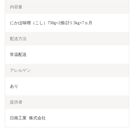
内容量
にかほ味噌（こし）750g×2個/計1.5kg×7ヵ月
配送方法
常温配送
アレルゲン
あり
提供者
日南工業  株式会社