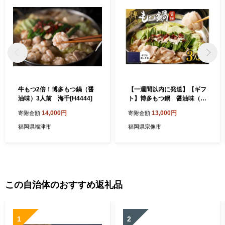
牛もつ2倍！博多もつ鍋（醤
【一週間以内に発送】【ギフ
油味）3人前 海千[H4444]
ト】博多もつ鍋 醤油味（3
人前）【海千】_HA0655
14,000円
13,000円
寄附金額
寄附金額
福岡県福津市
福岡県宗像市
この自治体のおすすめ返礼品
1
2