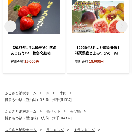
【2027年1月以降発送】博多
【2026年8月より順次発送】
あまおうEX 贈答化粧箱入2
福岡県産とよみつひめ 約3
箱[H2250]
00g×8パック[H2299]
19,000円
18,000円
寄附金額
寄附金額
ふるさと納税ホーム
肉
牛肉
博多もつ鍋（醤油味）3人前 海千[H4337]
ふるさと納税ホーム
鍋セット
モツ鍋
博多もつ鍋（醤油味）3人前 海千[H4337]
ふるさと納税ホーム
ランキング
肉ランキング