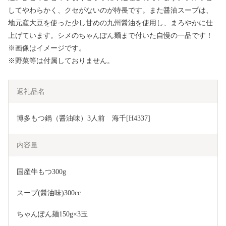
してやわらかく、クセがないのが特長です。また醤油スープは、
地元産大豆を使った少し甘めの九州醤油を使用し、まろやかに仕
上げています。シメのちゃんぽん麺まで付いた自慢の一品です！
※画像はイメージです。
※野菜等は付属しておりません。
返礼品名
博多もつ鍋（醤油味）3人前　海千[H4337]
内容量
国産牛もつ300g
スープ(醤油味)300cc
ちゃんぽん麺150g×3玉