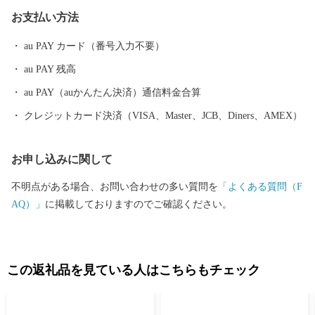
す。 市では、多くの方に福津市の魅力を知っていただき、福津に
お支払い方法
行きたい、住みたい、住み続けたい、福津の地場産品などを買い
たい、食べたいと思っていただくことを目指して、まちづくりを
au PAY カード（番号入力不要）
進めています。 ふるさと納税を通じて、その魅力を少しでもお伝
au PAY 残高
えしたく、お礼の品をご準備しました。 皆様からいただいた寄附
金は、市に対する思い、寄附金に込めた願いを大切に、これから
au PAY（auかんたん決済）通信料金合算
の魅力あるまちづくりに大切に活用させていただきます。
クレジットカード決済（VISA、Master、JCB、Diners、AMEX）
お申し込みに関して
不明点がある場合、お問い合わせの多い質問を
「よくある質問（F
AQ）」
に掲載しておりますのでご確認ください。
この返礼品を見ている人はこちらもチェック