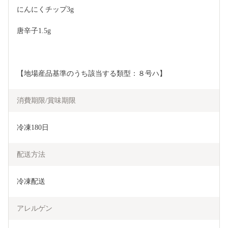
にんにくチップ3g
唐辛子1.5g
【地場産品基準のうち該当する類型：８号ハ】
消費期限/賞味期限
冷凍180日
配送方法
冷凍配送
アレルゲン