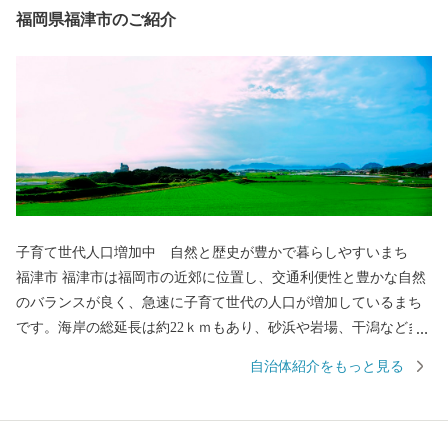
福岡県福津市のご紹介
子育て世代人口増加中 自然と歴史が豊かで暮らしやすいまち
福津市 福津市は福岡市の近郊に位置し、交通利便性と豊かな自然
のバランスが良く、急速に子育て世代の人口が増加しているまち
です。海岸の総延長は約22ｋｍもあり、砂浜や岩場、干潟など多
様な海岸が一番の魅力です。世界文化遺産に登録された「神宿る
自治体紹介をもっと見る
島」宗像・沖ノ島と関連遺産群の一つである新原・奴山古墳群、
日本一の大しめ縄と「光の道」で有名な宮地嶽神社、映画にも
度々登場する津屋崎千軒など、歴史と伝統も福津の大切な財産で