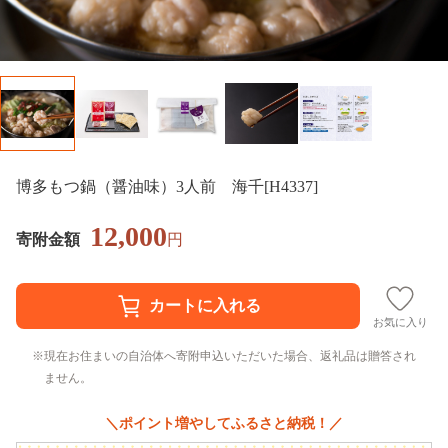
博多もつ鍋（醤油味）3人前 海千[H4337]
12,000
寄附金額
円
お気に入り
現在お住まいの自治体へ寄附申込いただいた場合、返礼品は贈答され
ません。
＼ポイント増やしてふるさと納税！／