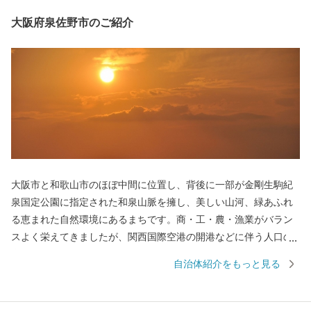
大阪府泉佐野市のご紹介
大阪市と和歌山市のほぼ中間に位置し、背後に一部が金剛生駒紀
泉国定公園に指定された和泉山脈を擁し、美しい山河、緑あふれ
る恵まれた自然環境にあるまちです。商・工・農・漁業がバラン
スよく栄えてきましたが、関西国際空港の開港などに伴う人口の
増加とともに、商業・サービス業が盛んになっています。 名前の
自治体紹介をもっと見る
由来は、中世以来の村名「佐野」に旧国名和泉を冠したもので、
伝承では「狭い原野」ということから「狭野」というようにな
り、それが転じて「佐野」とよばれるようになったといわれてい