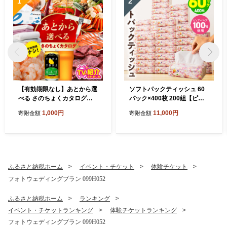
1
2
【有効期限なし】あとから選
ソフトパックティッシュ 60
べる さのちょくカタログ
パック×400枚 200組【ピュ
（寄附1,000円コース）【泉
アパルプ100％ 高評価 人気
1,000円
11,000円
寄附金額
寄附金額
佐野市 ふるさとギフト 4000
急上昇 まとめ買い 日用品 常
品以上 高評価 肉 ビール 海鮮
備品 てぃっしゅ 備蓄 防災 箱
野菜 定期便 タオル ティッシ
なし】 010B1754
ュ 後から カタログギフト あ
とからセレクト】 sn020
ふるさと納税ホーム
イベント・チケット
体験チケット
フォトウェディングプラン 099H052
ふるさと納税ホーム
ランキング
イベント・チケットランキング
体験チケットランキング
フォトウェディングプラン 099H052