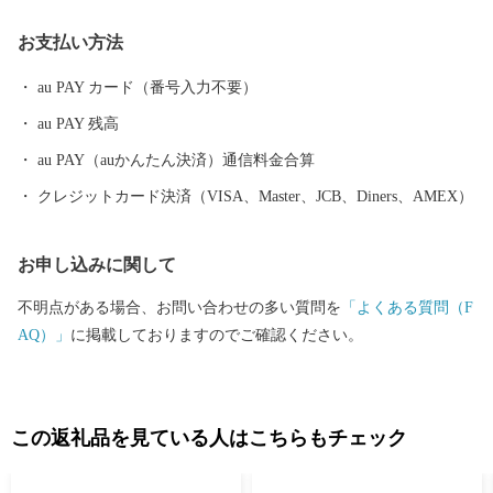
ます。 昭和23年4月1日、佐野町の市制施行により泉佐野市（いず
お支払い方法
みさのし）が誕生し、昭和29年、南中通村、日根野村、長滝村、
上之郷村、大土村の5カ村が合併し、現在の市域が形成されていま
au PAY カード（番号入力不要）
す。 平成6年9月に開港した関空によるインパクトを最大限に活用
au PAY 残高
し、世界と日本を結ぶ玄関都市として、21世紀にふさわしい国際
都市をめざしてまちづくりに取り組んでいます。
au PAY（auかんたん決済）通信料金合算
クレジットカード決済（VISA、Master、JCB、Diners、AMEX）
お申し込みに関して
不明点がある場合、お問い合わせの多い質問を
「よくある質問（F
AQ）」
に掲載しておりますのでご確認ください。
この返礼品を見ている人はこちらもチェック