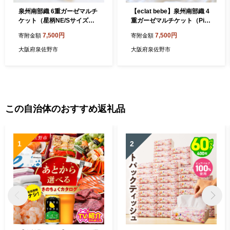
泉州南部織 6重ガーゼマルチ
【eclat bebe】泉州南部織 4
ケット（星柄NE/Sサイズ）
重ガーゼマルチケット（PiG
＜スピード発送＞ 005A030
y/Sサイズ） ＜スピード発送
7,500円
7,500円
寄附金額
寄附金額
＞ 005A483
大阪府泉佐野市
大阪府泉佐野市
この自治体のおすすめ返礼品
1
2