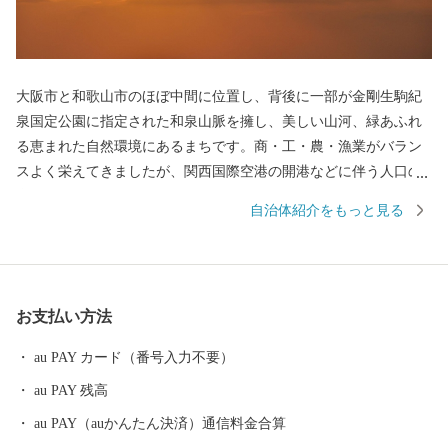
大阪市と和歌山市のほぼ中間に位置し、背後に一部が金剛生駒紀
泉国定公園に指定された和泉山脈を擁し、美しい山河、緑あふれ
る恵まれた自然環境にあるまちです。商・工・農・漁業がバラン
スよく栄えてきましたが、関西国際空港の開港などに伴う人口の
増加とともに、商業・サービス業が盛んになっています。 名前の
自治体紹介をもっと見る
由来は、中世以来の村名「佐野」に旧国名和泉を冠したもので、
伝承では「狭い原野」ということから「狭野」というようにな
り、それが転じて「佐野」とよばれるようになったといわれてい
ます。 昭和23年4月1日、佐野町の市制施行により泉佐野市（いず
お支払い方法
みさのし）が誕生し、昭和29年、南中通村、日根野村、長滝村、
上之郷村、大土村の5カ村が合併し、現在の市域が形成されていま
au PAY カード（番号入力不要）
す。 平成6年9月に開港した関空によるインパクトを最大限に活用
au PAY 残高
し、世界と日本を結ぶ玄関都市として、21世紀にふさわしい国際
都市をめざしてまちづくりに取り組んでいます。
au PAY（auかんたん決済）通信料金合算