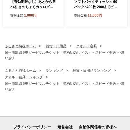
【有効期限なし】あとから選
ソフトパックティッシュ 60
べる さのちょくカタログ
パック×400枚 200組【ピュ
（寄附1,000円コース）【泉
アパルプ100％ 高評価 人気
1,000円
11,000円
寄附金額
寄附金額
佐野市 ふるさとギフト 4000
急上昇 まとめ買い 日用品 常
品以上 高評価 肉 ビール 海鮮
備品 てぃっしゅ 備蓄 防災 箱
野菜 定期便 タオル ティッシ
なし】 010B1754
ュ 後から カタログギフト あ
とからセレクト】 sn020
ふるさと納税ホーム
雑貨・日用品
タオル・寝具
泉州南部織 6重ガーゼマルチケット（星柄GR/Sサイズ）＜スピード発送＞ 00
5A033
ふるさと納税ホーム
ランキング
雑貨・日用品ランキング
タオル・寝具ランキング
泉州南部織 6重ガーゼマルチケット（星柄GR/Sサイズ）＜スピード発送＞ 00
5A033
プライバシーポリシー
運営会社
自治体関係者の皆様へ