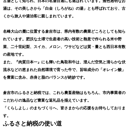
古湯として知られ、日本の名湯百選にも選ばれています。無色透明なお
湯は、その美しさから「白金（しろがね）の湯」とも呼ばれており、古
くから旅人や湯治客に親しまれています。
名峰大山の麓に位置する倉吉市は、県内有数の農業どころとしても知ら
れています。肥沃な土壌で生産者の高い技術と熱意で作られる米や野
菜、二十世紀梨、スイカ、メロン、ワサビなどは質・量とも西日本有数
の産地です。
また、『肉質日本一』にも輝いた鳥取和牛は、澄んだ空気と清らかな伏
流水などの恵まれた自然環境で育った牛で、旨味成分の「オレイン酸」
を豊富に含み、赤身と脂のバランスが絶妙です。
倉吉市のふるさと納税では、これら農畜産物はもちろん、市内事業者の
こだわりの逸品など豊富な返礼品を揃えています。
「くらしよし」のまちづくりへ、皆さまからの応援をお待ちしておりま
す。
ふるさと納税の使い道