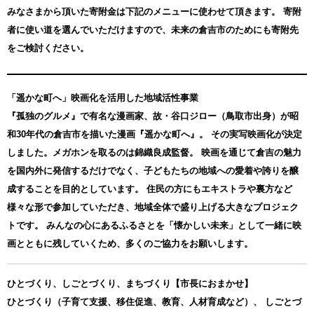
みなさまから頂いた寄附金は下記のメニューに使わせて頂きます。
寄附
者に使い道を選んでいただけますので、未来の倉吉市のためにも寄附先
をご検討ください。
「遥かな町へ」映画化を活用した地域活性事業
『孤独のグルメ』で有名な漫画家、故・谷口ジロー（鳥取市出身）が昭
和30年代の倉吉市を描いた漫画『遥かな町へ』。 その実写映画化が決定
しました。メガホンを取るのは錦織良成監督。 映画を通じて倉吉の魅力
を国内外に発信するだけでなく、子どもたちの地域への愛着や誇りを醸
成することを目的としています。 住民の方にもエキストラや裏方など
様々な形で参加していただき、地域全体で盛り上げる大きなプロジェク
トです。 みんなの心にあるふるさとを「懐かしい未来」として一緒に映
画とともに残していくため、多くのご協力をお願いします。
ひとづくり、しごとづくり、まちづくり【市長におまかせ】
ひとづくり（子育て支援、移住促進、教育、人材育成など）、 しごとづ