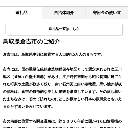
返礼品
自治体紹介
寄附金の使い道
返礼品一覧はこちら
鳥取県倉吉市のご紹介
倉吉市は、鳥取県中部に位置する人口約4.5万人のまちです。
市内には、国の重要伝統的建造物群保存地区として選定される打吹玉川
地区（通称：白壁土蔵群）があり、江戸時代末期から昭和初期に建てら
れた町家や土蔵が数多く残り、赤い石州瓦に白い漆喰壁、黒い焼き杉板
の腰板は、倉吉の特徴的な美しい景観を形成しています。その落ち着い
たまちなみは、初めて訪れたのにどこか懐かしい日本の原風景ともいえ
るたたずまいをみせています。
市の南部に位置する関金温泉は、約１３００年前に開かれた山陰屈指の