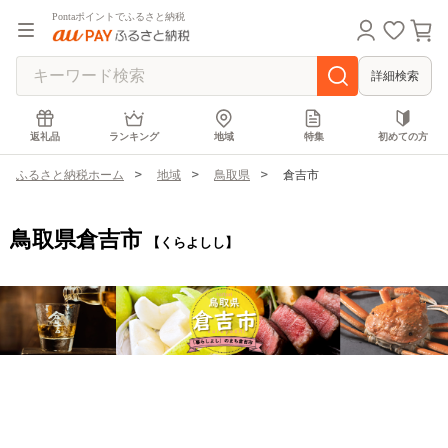
Pontaポイントでふるさと納税
詳細検索
返礼品
ランキング
地域
特集
初めての方
ふるさと納税ホーム
地域
鳥取県
倉吉市
鳥取県倉吉市
【くらよしし】