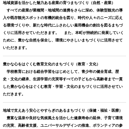
地域資源を活かした魅力ある産業の育つまちづくり（自然・産業）
すべての産業が業種間・地域間の連携をさらに深め、体験型観光の導
入や既存観光スポットの有機的統合を図り、時代や人々のニーズに応え
る環境づくりや、新たな時代にふさわしい雇用機会の創出を図るまちづ
くりに活用させていただきます。 また、本町が持続的に発展していく
ために、豊かな自然を保全し、環境にやさしいまちづくりに活用させて
いただきます。
豊かな心をはぐくむ教育文化のまちづくり（教育・文化）
学校教育における総合学習をはじめとして、青少年の健全育成、歴
史・文化の継承、生涯学習の充実等すべての子どもから高齢者まで一貫
した豊かな心をはぐくむ教育・学習・文化のまちづくりに活用させてい
ただきます。
地域で支えあう安心とやすらぎのあるまちづくり（保健・福祉・医療）
豊富な温泉や良好な気候風土を活かした健康寿命の延伸、子育て環境
の充実、高齢者支援、ユニバーサルデザインの推進、ボランティアの参