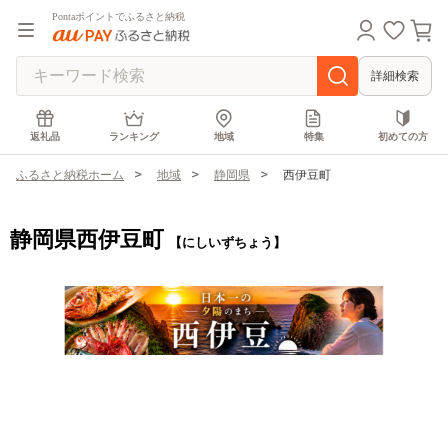
Pontaポイントでふるさと納税
詳細検索
返礼品
ランキング
地域
特集
初めての方
ふるさと納税ホーム
地域
静岡県
西伊豆町
静岡県西伊豆町
【にしいずちょう】