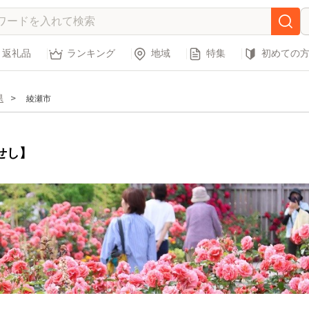
返礼品
ランキング
地域
特集
初めての
県
綾瀬市
せし】