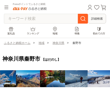
Pontaポイントでふるさと納税
詳細検索
返礼品
ランキング
地域
特集
初めての方
ふるさと納税ホーム
地域
神奈川県
秦野市
神奈川県秦野市
【はだのし】