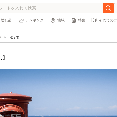
返礼品
ランキング
地域
特集
初めての
県
逗子市
し】