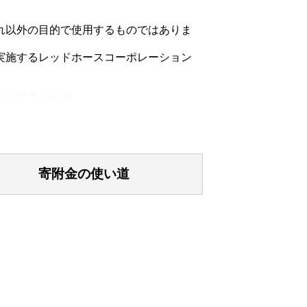
れ以外の目的で使用するものではありま
実施するレッドホースコーポレーション
めご了承ください。
合は、ふるさと納税のお礼の品は一時所
寄附金の使い道
要となります。
ご申請ください。