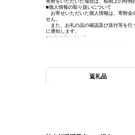
寄附をいただいた場合は、税制上の特例
■個人情報の取り扱いについて
お寄せいただいた個人情報は、寄附金の
せん。
また、お礼の品の確認及び送付等を行う
に通知します。
■お礼の品について
逗子市内在住の方及び個人の方以外（法
■寄附金受領証明書について
寄附金受領証明書は「申込者情報」の
尚、寄附金受領証明書の再発行は対応
■一時所得について
お礼の品の合計が50万円を超えた場合
返礼品
得として課税されます。
■自治体マイページにて「オンラインワ
本市では「自治体マイページ」からワン
オンラインでの申請は無料で行うことが
なお、オンライン申請にはマイナンバー
※自治体マイページへの寄附情報更新に