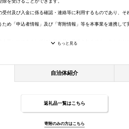
控除を受けることができます。
受付及び入金に係る確認・連絡等に利用するものであり、そ
ため「申込者情報」及び「寄附情報」等を本事業を連携して
人等）につきましてはお礼の品は発送されません。あらかじ
氏名・住所で発行します。
できかねますのでご注意ください。
、または他の一時所得の金額との合計が50万円を超えている場
自治体紹介
ンストップ特例申請」ができます
ストップ特例申請をオンラインで行うことができます。
でき、紙のワンストップ特例申請書や本人確認書類の郵送が不
カードによる本人確認が必要です。
返礼品一覧はこちら
数日かかる場合があります。ご利用の際は、時間を空けてから
寄附のみの方はこちら