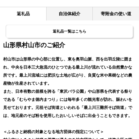
返礼品
自治体紹介
寄附金の使い道
返礼品一覧はこちら
山形県村山市のご紹介
村山市は山形県の中心部に位置し、東を奥羽山脈、西を出羽丘陵に囲ま
れ、中央を日本三大急流のひとつである最上川が流れている自然豊かな
所です。最上川流域には肥沃な土地が広がり、良質な米や果樹などの農
産物が生産されています。
また、日本有数の規模を誇る「東沢バラ公園」や山形県を代表する祭り
である「むらやま徳内まつり」には毎年多くの観光客が訪れ、賑わいを
見せております。元祖そば街道といわれる「最上川三難所そば街道」で
は、地元産のそば粉を使用したおいしいそばに出会うこともできます。
＜ふるさと納税の対象となる地方団体の指定について＞