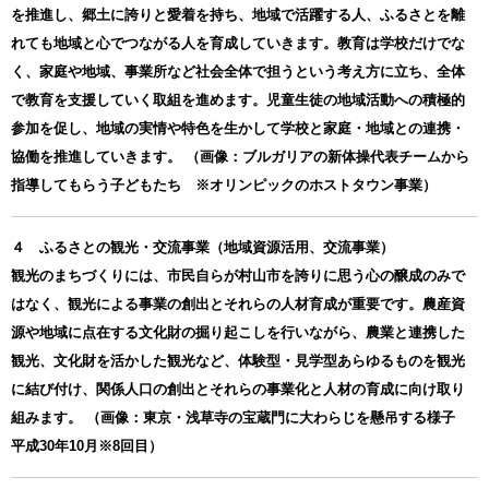
を推進し、郷土に誇りと愛着を持ち、地域で活躍する人、ふるさとを離
れても地域と心でつながる人を育成していきます。教育は学校だけでな
く、家庭や地域、事業所など社会全体で担うという考え方に立ち、全体
で教育を支援していく取組を進めます。児童生徒の地域活動への積極的
参加を促し、地域の実情や特色を生かして学校と家庭・地域との連携・
協働を推進していきます。 （画像：ブルガリアの新体操代表チームから
指導してもらう子どもたち ※オリンピックのホストタウン事業）
４ ふるさとの観光・交流事業（地域資源活用、交流事業）
観光のまちづくりには、市民自らが村山市を誇りに思う心の醸成のみで
はなく、観光による事業の創出とそれらの人材育成が重要です。農産資
源や地域に点在する文化財の掘り起こしを行いながら、農業と連携した
観光、文化財を活かした観光など、体験型・見学型あらゆるものを観光
に結び付け、関係人口の創出とそれらの事業化と人材の育成に向け取り
組みます。 （画像：東京・浅草寺の宝蔵門に大わらじを懸吊する様子
平成30年10月※8回目）