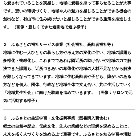
ら愛されていることを実感し、地域に愛着を持って暮らせることが大事
です。憩いの環境づくり、地域や人の魅力を感じることができる機会の
創出など、村山市に住み続けたいと感じることができる施策を推進しま
す。 （画像：新しくできた遊園地で遊ぶ様子）
２ ふるさとの福祉サービス事業（社会福祉、高齢者福祉等）
地域に住む一人ひとりの暮らし方や考え方の変化に伴い、地域の課題も
多様化・複雑化し、これまでであれば隣近所の助け合いや地域の力で解
決できた課題も、近所づきあいの希薄化や地域の人材不足などから解決
が難しくなってきています。地域に住む高齢者や子ども、障がいのある
方などを個人、団体、行政など地域全体で支え合い、共に生活していく
「地域共生社会」に向けた取組を進めていきます。 （画像：サロンで元
気に活動する様子）
３ ふるさとの生涯学習・文化振興事業（図書購入費含む）
郷土の自然や歴史、伝統文化、先人の業績などの理解を深めることは、
未来を拓く人づくりを進める上で重要です。ふるさとを知る学習や活動