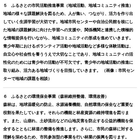
５ ふるさとの市民活動推進事業（地域活動、地域コミュニティ推進）
地域の様々な課題解決を図るため、人が集い、つながり、活力を作り出
していく生涯学習が大切です。地域市民センターや自治公民館を核にし
た地域の課題解決に向けた学習への支援や、関係機関と連携した積極的
な情報提供を行いながら、地域コミュニティの形成を進めていきます。
青少年期におけるボランティア活動や地域活動など多様な体験活動は、
自立心や社会性を養ううえで大切なことであり、地域コミュニティの活
性化のためには青少年の活動が不可欠です。青少年の地域活動の推進に
取り組み、活力ある地域づくりを目指していきます。 （画像：市民セン
ターで地域の課題を相談）
６ ふるさとの環境保全事業（森林維持整備、環境改善）
森林は、地球温暖化の防止、水源涵養機能、自然環境の保全など重要な
役割を果たしています。それらの機能と林産資源の維持増進を図りま
す。また、山崩れ、土砂流出などの山地災害を防止する公益的機能を保
全するとともに林道の整備を推進します。さらに、市民の森林に対する
理解を深めるため、市民参加型の事業を行い林業の振興を図ります。