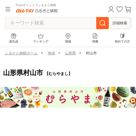
Pontaポイントでふるさと納税
詳細検索
返礼品
ランキング
地域
特集
初めての方
ふるさと納税ホーム
地域
山形県
村山市
山形県村山市
【むらやまし】