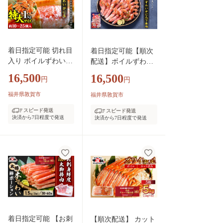
着日指定可能 切れ目
着日指定可能【順次
入り ボイルずわいが
配送】ボイルずわい
に 爪 1kg（解凍後70
がに 爪下棒肉 ポーシ
16,500
16,500
円
円
0g / 10～25個入り）
ョン 業務用たっぷり
【甲羅組 かに カニ
1kg（解凍後800g / 40
福井県敦賀市
福井県敦賀市
蟹 ズワイガニ ずわ
～70本入り）【甲羅
スピード発送
スピード発送
いがに カニ爪 かに
組 敦賀 かに カニ 蟹
決済から7日程度で発送
決済から7日程度で発送
鍋 鍋 カット お中元
ズワイガニ ずわいが
お歳暮 ギフト 贈り
に 爪下 棒肉 カニ鍋
物 プレゼント 感謝
鍋】 [024-b029]
祭】 [024-b028]
着日指定可能 【お刺
【順次配送】 カット