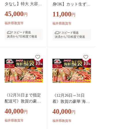
タなし】特大 大容量
身OK】カット生ずわ
高級ブラックタイガ
い蟹 500g（総重量約
45,000
11,000
円
円
ー（大型むきえび）
700g）×1箱【甲羅組
約1kg (解凍時800g前
敦賀 かに カニ 蟹 ズ
福井県敦賀市
福井県敦賀市
後) / 約40〜70尾 × 3
ワイガニ ずわいがに
スピード発送
スピード発送
セット【甲羅組 敦賀
刺身 生 生食可 むき
決済から7日程度で発送
決済から7日程度で発送
下処理不要 むきエビ
身 殻むき不要 カニし
えび エビ 海老 人気
ゃぶ カニ鍋 鍋 むき
冷凍 使いやすい 時
身 お中元 お歳暮 ギ
短 便利 ランキング
フト 贈り物 プレゼン
感謝祭】[024-a042_A
ト】[024-a027_A(20)]
20]
《12月31日まで指定
《12月26日～31日
配送可》敦賀の豪華
着》敦賀の豪華 海鮮
海鮮福袋 10種 [024-e
福袋 10種 [024-e301_
40,000
40,000
円
円
301_(20)-h]【生ズワ
(20)-b]【生ズワイポ
イポーション むきえ
ーション むきえび ホ
福井県敦賀市
福井県敦賀市
び ホタテ 甘エビ と
タテ 甘エビ とろろ昆