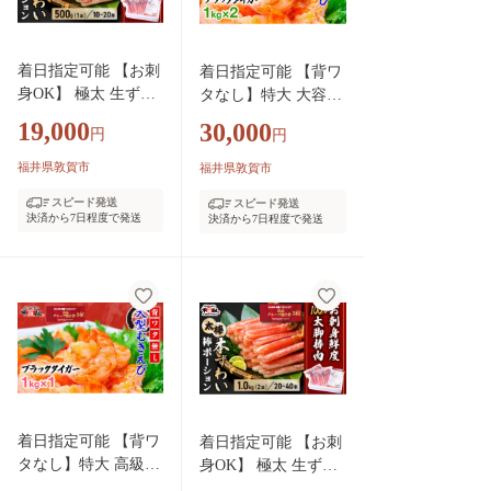
着日指定可能 【お刺
着日指定可能 【背ワ
身OK】 極太 生ずわ
タなし】特大 大容量
い蟹 太脚 棒ポーシ
高級ブラックタイガ
19,000
30,000
円
円
ョン (殻剥き) 総重量
ー（大型むきえび）
500g / 解凍後400g
約1kg (解凍時800g前
福井県敦賀市
福井県敦賀市
【甲羅組 かに カニ
後) / 約40〜70尾 × 2
スピード発送
スピード発送
蟹 ずわいがに ズワ
セット【甲羅組 敦賀
決済から7日程度で発送
決済から7日程度で発送
イガニ ずわい蟹 ズ
下処理不要 むきエビ
ワイ蟹 ずわい ズワ
えび エビ 海老 人気
イ ポーション 棒ポ
冷凍 使いやすい 時短
ーション 脚だけ 生
便利 ランキング 感謝
生食 刺身 しゃぶし
祭】[024-a041_A20]
ゃぶ カニしゃぶ お
中元 お歳暮 ギフト
贈り物 プレゼント】
[024-c022]
着日指定可能 【背ワ
着日指定可能 【お刺
タなし】特大 高級ブ
身OK】 極太 生ずわ
ラックタイガー（大
い蟹 太脚 棒ポーショ