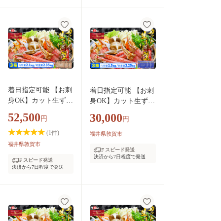
蟹 ボイル カニ鍋 鍋
BBQ バーベキュー む
き身 カット 人気 ラ
ンキング お中元 お歳
暮 ギフト 贈り物 プ
レゼント】[024-b026
_A20]
着日指定可能 【お刺
着日指定可能 【お刺
身OK】カット生ずわ
身OK】カット生ずわ
い蟹 700g（総重量95
い蟹 500g（総重量約
52,500
30,000
円
円
0g前後）×3箱【甲羅
700g）×3箱【甲羅組
組 敦賀 かに カニ 蟹
敦賀 かに カニ 蟹 ズ
(
1
件)
福井県敦賀市
ズワイガニ ずわいが
ワイガニ ずわいがに
福井県敦賀市
スピード発送
に 刺身 生 生食可 む
刺身 生 生食可 むき
決済から7日程度で発送
スピード発送
き身 殻むき不要 カ
身 殻むき不要 カニし
決済から7日程度で発送
ニしゃぶ カニ鍋 鍋
ゃぶ カニ鍋 鍋 むき
むき身 お中元 お歳
身 お中元 お歳暮 ギ
暮 ギフト 贈り物 プ
フト 贈り物 プレゼン
レゼント】[024-c018
ト】[024-c014]
_A20]