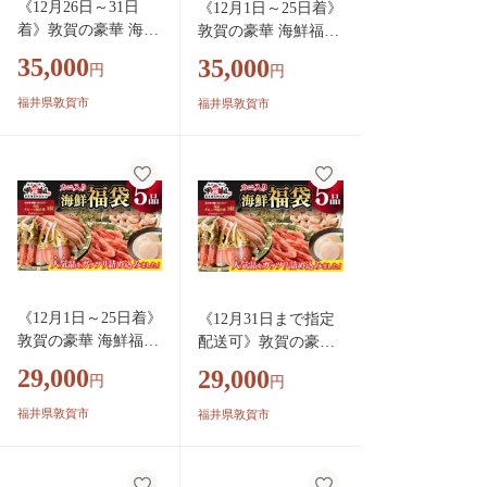
《12月26日～31日
《12月1日～25日着》
冷凍 甲羅組 人気 厳
選】
着》敦賀の豪華 海鮮
敦賀の豪華 海鮮福袋
選】
福袋 8種 [024-e201_2
8種 [024-e201_20-a]
35,000
35,000
円
円
0-b]【生ズワイポー
【生ズワイポーショ
ション むきえび ホ
ン むきえび ホタテ
福井県敦賀市
福井県敦賀市
タテ 甘エビ とろろ
甘エビ とろろ昆布 い
昆布 いくら醬油漬け
くら醬油漬け さば開
さば開き干し 縞ほっ
き干し 縞ほっけ開き
け開き 詰め合わせ
詰め合わせ セット 海
セット 海鮮 魚介 魚
鮮 魚介 魚 カニ かに
カニ かに えび エビ
えび エビ ほたて 帆
ほたて 帆立 甘えび
立 甘えび イクラ サ
イクラ サバ ホッケ
バ ホッケ 冷凍 甲羅
冷凍 甲羅組 人気 厳
組 人気 厳選】
《12月1日～25日着》
《12月31日まで指定
選】
敦賀の豪華 海鮮福袋
配送可》敦賀の豪華
5種 [024-e101_(20)-a]
海鮮福袋 5種 [024-e1
29,000
29,000
円
円
【生ズワイポーショ
01_(20)-h] 【生ズワ
ン むきえびホタテ
イポーション むきえ
福井県敦賀市
福井県敦賀市
甘エビ とろろ昆布
びホタテ 甘エビ とろ
詰め合わせ セット
ろ昆布 詰め合わせ セ
海鮮 魚介 魚 カニ か
ット 海鮮 魚介 魚 カ