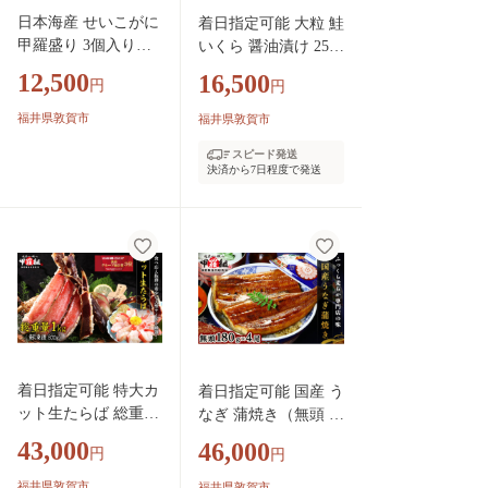
日本海産 せいこがに
着日指定可能 大粒 鮭
甲羅盛り 3個入り
いくら 醤油漬け 250g
【甲羅組 せいこがに
【甲羅組 いくら イク
12,500
16,500
円
円
セイコガニ セコガニ
ラ さけいくら 魚卵
香箱蟹 香箱 内子 外
海鮮 魚介類 いくら丼
福井県敦賀市
福井県敦賀市
子 蟹味噌 カニ味噌
海鮮丼】[024-a155_(2
スピード発送
かにみそ コッペ コ
0)]
決済から7日程度で発送
ッペガニ かに カニ
蟹 ゆでガニ ボイル
酒の肴】[024-a050]
着日指定可能 特大カ
着日指定可能 国産 う
ット生たらば 総重量
なぎ 蒲焼き（無頭 約
1kg / 解凍後800g【甲
180g前後）×4尾 タレ
43,000
46,000
円
円
羅組 海鮮 たらば蟹
＆山椒付 贈答用BOX
タラバガニ 蟹 カニ
入り【甲羅組 化粧箱
福井県敦賀市
福井県敦賀市