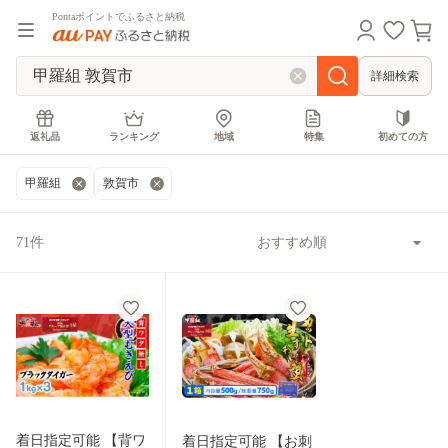
Pontaポイントでふるさと納税
詳細検索
返礼品
ランキング
地域
特集
初めての方
甲羅組
敦賀市
71件
着日指定可能 【背ワ
着日指定可能 【お刺