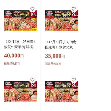
ろろ昆布 いくら醬油
布 いくら醬油漬け さ
漬け さば開き干し
ば開き干し 縞ほっけ
縞ほっけ開き 詰め合
開き 詰め合わせ 焼さ
わせ 焼さば寿司 ね
ば寿司 ねぎとろ セッ
ぎとろ セット 海鮮
ト 海鮮 魚介 魚 カニ
魚介 魚 カニ かに え
かに えび エビ ほた
び エビ ほたて 帆立
て 帆立 甘えび イク
甘えび イクラ サバ
ラ サバ ホッケ 冷凍
《12月1日～25日着》
《12月31日まで指定
ホッケ 冷凍 甲羅組
甲羅組 人気 厳選】
敦賀の豪華 海鮮福袋
配送可》敦賀の豪華
人気 厳選】
10種 [024-e301_(20)-
海鮮福袋 8種 [024-e2
40,000
35,000
円
円
a]【生ズワイポーシ
01_20-h]【生ズワイ
ョン むきえび ホタ
ポーション むきえび
福井県敦賀市
福井県敦賀市
テ 甘エビ とろろ昆
ホタテ 甘エビ とろろ
布 いくら醬油漬け
昆布 いくら醬油漬け
さば開き干し 縞ほっ
さば開き干し 縞ほっ
け開き 詰め合わせ
け開き 詰め合わせ セ
焼さば寿司 ねぎとろ
ット 海鮮 魚介 魚 カ
セット 海鮮 魚介 魚
ニ かに えび エビ ほ
カニ かに えび エビ
たて 帆立 甘えび イ
ほたて 帆立 甘えび
クラ サバ ホッケ 冷
イクラ サバ ホッケ
凍 甲羅組 人気 厳