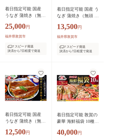
着日指定可能 国産
着日指定可能 国産 う
うなぎ 蒲焼き（無頭
なぎ 蒲焼き（無頭 約
約180g前後）×2尾 タ
180g前後）×1尾 タレ
25,000
13,500
円
円
レ＆山椒付【甲羅組
＆山椒付 贈答用BOX
長焼 うな重 うな丼
入り【甲羅組 化粧箱
福井県敦賀市
福井県敦賀市
ひつまぶし 鰻 蒲焼
入り 贈答 ギフト 長
スピード発送
スピード発送
惣菜 丑の日 お中元
焼 うな重 うな丼 ひ
決済から7日程度で発送
決済から7日程度で発送
お歳暮 人気 高評
つまぶし 鰻 蒲焼 惣
価】[024-a270]
菜 丑の日 お中元 お
歳暮 人気 高評価】[0
24-a071]
着日指定可能 国産
着日指定可能 敦賀の
うなぎ 蒲焼き（無頭
豪華 海鮮福袋 10種
約180g前後）×1尾 タ
[024-e301_B(20)]【生
12,500
40,000
円
円
レ＆山椒付【甲羅組
ズワイポーション む