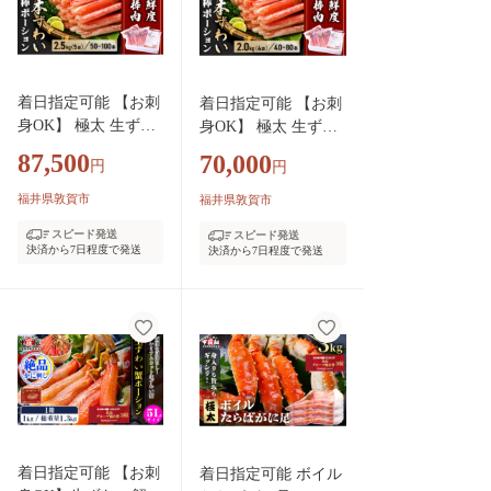
ビ ほたて 帆立 甘え
厳選】
び イクラ サバ ホッ
ケ 冷凍 甲羅組 人気
厳選】
着日指定可能 【お刺
着日指定可能 【お刺
身OK】 極太 生ずわ
身OK】 極太 生ずわ
い蟹 太脚 棒ポーシ
い蟹 太脚 棒ポーショ
87,500
70,000
円
円
ョン (殻剥き) 総重量
ン (殻剥き) 総重量2k
2.5kg / 解凍後2kg
g / 解凍後1.6kg【甲
福井県敦賀市
福井県敦賀市
【甲羅組 かに カニ
羅組 かに カニ 蟹 ず
スピード発送
スピード発送
蟹 ずわいがに ズワ
わいがに ズワイガニ
決済から7日程度で発送
決済から7日程度で発送
イガニ ずわい蟹 ズ
ずわい蟹 ズワイ蟹 ず
ワイ蟹 ずわい ズワ
わい ズワイ ポーショ
イ ポーション 棒ポ
ン 棒ポーション 脚だ
ーション 脚だけ 生
け 生 生食 刺身 しゃ
生食 刺身 しゃぶし
ぶしゃぶ カニしゃぶ
ゃぶ カニしゃぶ お
お中元 お歳暮 ギフト
中元 お歳暮 ギフト
贈り物 プレゼント】
贈り物 プレゼント】
[024-c422‐(20)]
[024-c522‐(20)]
着日指定可能 【お刺
着日指定可能 ボイル