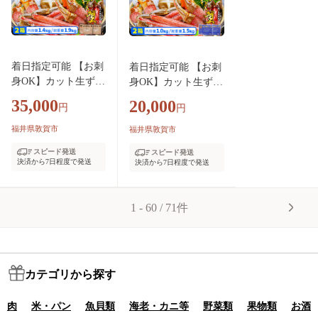
着日指定可能 【お刺
着日指定可能 【お刺
身OK】カット生ずわ
身OK】カット生ずわ
い蟹 700g（総重量95
い蟹 500g（総重量約
35,000
20,000
円
円
0g前後）×2箱【甲羅
700g）×2箱【甲羅組
組 敦賀 かに カニ 蟹
敦賀 かに カニ 蟹 ズ
福井県敦賀市
福井県敦賀市
ズワイガニ ずわいが
ワイガニ ずわいがに
スピード発送
スピード発送
に 刺身 生 生食可 む
刺身 生 生食可 むき
決済から7日程度で発送
決済から7日程度で発送
き身 殻むき不要 カ
身 殻むき不要 カニし
ニしゃぶ カニ鍋 鍋
ゃぶ カニ鍋 鍋 むき
むき身 お中元 お歳
身 お中元 お歳暮 ギ
1 - 60 / 71件
暮 ギフト 贈り物 プ
フト 贈り物 プレゼン
レゼント】[024-b015
ト】[024-b012]
_A20]
カテゴリから探す
肉
米・パン
魚貝類
海老・カニ等
野菜類
果物類
お酒