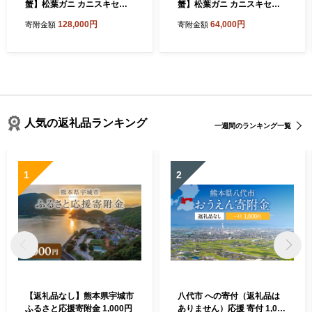
蟹】松葉ガニ カニスキセッ
蟹】松葉ガニ カニスキセッ
ト調理済 3Lサイズ 2杯 カニ
ト調理済 3Lサイズ 1杯 カニ
128,000円
64,000円
寄附金額
寄附金額
スキのだし付
スキのだし付
人気の返礼品ランキング
一週間のランキング一覧
1
2
【返礼品なし】熊本県宇城市
八代市 への寄付（返礼品は
ふるさと応援寄附金 1,000円
ありません）応援 寄付 1,000