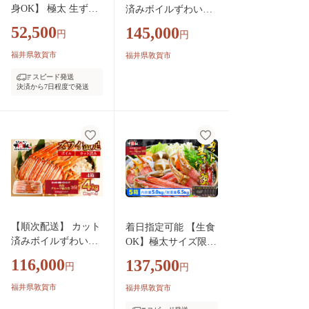
身OK】 極太 生ずわ
済みボイルずわい足1
い蟹 太脚 棒ポーシ
kg×5箱 【甲羅組 蟹
52,500
145,000
円
円
ョン (殻剥き) 総重量
カニ 魚介類 魚貝類】
1.5kg / 解凍後1.2kg
[024-b527‐(20)]
福井県敦賀市
福井県敦賀市
【甲羅組 かに カニ
スピード発送
蟹 ずわいがに ズワ
決済から7日程度で発送
イガニ ずわい蟹 ズ
ワイ蟹 ずわい ズワ
イ ポーション 棒ポ
ーション 脚だけ 生
生食 刺身 しゃぶし
ゃぶ カニしゃぶ お
中元 お歳暮 ギフト
贈り物 プレゼント】
[024-c322‐(20)]
【順次配送】 カット
着日指定可能 【生食
済みボイルずわい足1
OK】極太サイズ限
kg×4箱 【甲羅組 蟹
定！カット生ずわい
116,000
137,500
円
円
カニ 魚介類 魚貝
蟹（高級品/黒箱）内
類】[024-b427‐(20)]
容量1000g/総重量130
福井県敦賀市
福井県敦賀市
0g×5箱【甲羅組 敦賀