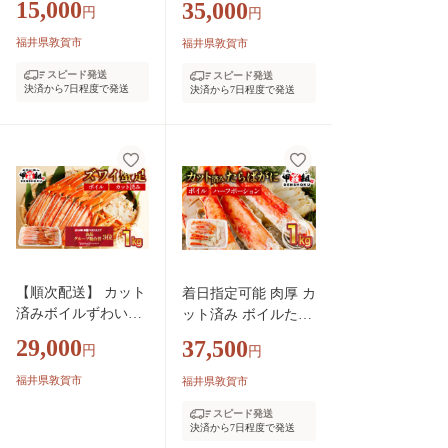
15,000
35,000
円
円
型むきえび） 約1kg
ン (殻剥き) 総重量1k
(解凍時800g前後) /
g / 解凍後800g【甲羅
福井県敦賀市
福井県敦賀市
約40〜70尾 数量限定
組 かに カニ 蟹 ずわ
スピード発送
スピード発送
【甲羅組 敦賀 下処
いがに ズワイガニ ず
決済から7日程度で発送
決済から7日程度で発送
理不要 むきエビ え
わい蟹 ズワイ蟹 ずわ
び エビ 海老 人気 冷
い ズワイ ポーション
凍 使いやすい 時短
棒ポーション 脚だけ
便利 ランキング 感
生 生食 刺身 しゃぶ
謝祭】[024-a040_A2
しゃぶ カニしゃぶ お
0]
中元 お歳暮 ギフト
贈り物 プレゼント】
[024-c023]
【順次配送】 カット
着日指定可能 肉厚 カ
済みボイルずわい足1
ット済み ボイルたら
kg 【甲羅組 蟹 カニ
ばがに足 (内容量800
29,000
37,500
円
円
魚介類 魚貝類】[024-
g / 総重量1kg) ×1箱
b027]
【甲羅組 敦賀 かに
福井県敦賀市
福井県敦賀市
カニ 蟹 タラバガニ
スピード発送
たらばがに たらば蟹
決済から7日程度で発送
タラバ蟹 カニ かに