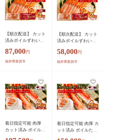
お中元 お歳暮 ギフ
中元 お歳暮 ギフト
ト 贈り物 プレゼン
贈り物 プレゼント】
ト】[024-b424_A20]
[024-b324_A20]
【順次配送】 カット
【順次配送】 カット
済みボイルずわい足1
済みボイルずわい足1
kg×3箱 【甲羅組 蟹
kg×2箱 【甲羅組 蟹
87,000
58,000
円
円
カニ 魚介類 魚貝
カニ 魚介類 魚貝類】
類】[024-b327‐(20)]
[024-b227‐(20)]
福井県敦賀市
福井県敦賀市
着日指定可能 肉厚
着日指定可能 肉厚 カ
カット済み ボイルた
ット済み ボイルたら
らばがに足 (内容量8
ばがに足 (内容量800