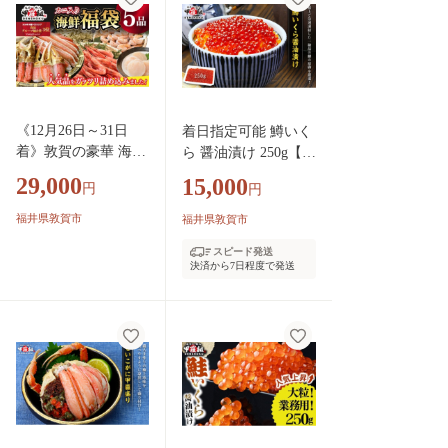
に えび エビ ほたて
ニ かに えび エビ ほ
帆立 甘えび 冷凍 甲
たて 帆立 甘えび 冷
羅組 人気 厳選】
凍 甲羅組 人気 厳
選】
《12月26日～31日
着日指定可能 鱒いく
着》敦賀の豪華 海鮮
ら 醤油漬け 250g【甲
福袋 5種 [024-e101_
羅組 いくら イクラ
29,000
15,000
円
円
(20)-b] 【生ズワイポ
ますいくら 魚卵 海鮮
ーション むきえびホ
魚介類 いくら丼 海鮮
福井県敦賀市
福井県敦賀市
タテ 甘エビ とろろ
丼】[024-a056_(20)]
スピード発送
昆布 詰め合わせ セ
決済から7日程度で発送
ット 海鮮 魚介 魚 カ
ニ かに えび エビ ほ
たて 帆立 甘えび 冷
凍 甲羅組 人気 厳
選】