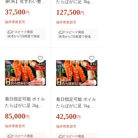
身OK】生ずわい蟹.
たらばがに足 3kg（1
ポーション 1kg （総
kgあたり：1肩 / 解凍
37,500
127,500
円
円
重量1.3kg）【甲羅組
後800g）【甲羅組 海
かに カニ 蟹 ずわい
鮮 タラバガニ タラバ
福井県敦賀市
福井県敦賀市
がに ズワイガニ ず
蟹 蟹 カニ カニ足 足
スピード発送
スピード発送
わい蟹 ズワイ蟹 ず
ボイル 茹でガニ カニ
決済から7日程度で発送
決済から7日程度で発送
わい ズワイ ポーシ
鍋 蟹鍋 焼きガニ】
ョン 脚だけ 生 生食
[024-b332]
刺身 しゃぶしゃぶ
カニしゃぶ お中元
お歳暮 ギフト 贈り
物 】[024-c019]
着日指定可能 ボイル
着日指定可能 ボイル
たらばがに足 2kg（1
たらばがに足 1kg（1
kgあたり：1肩 / 解凍
肩 / 解凍後800g）
85,000
42,500
円
円
後800g）【甲羅組 海
【甲羅組 海鮮 タラバ
鮮 タラバガニ タラ
ガニ タラバ蟹 蟹 カ
福井県敦賀市
福井県敦賀市
バ蟹 蟹 カニ カニ足
ニ カニ足 足 ボイル
スピード発送
スピード発送
足 ボイル 茹でガニ