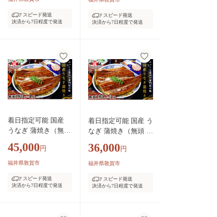
鍋 カニしゃぶ 刺身
入り 贈答 ギフト 長
スピード発送
スピード発送
焼きガニ 人気 お歳
焼 うな重 うな丼 ひ
決済から7日程度で発送
決済から7日程度で発送
暮 お中元 ギフト 贈
つまぶし 鰻 蒲焼 惣
答】[024-b033]
菜 丑の日 お中元 お
歳暮 人気 高評価】[0
24-a471]
着日指定可能 国産
着日指定可能 国産 う
うなぎ 蒲焼き（無頭
なぎ 蒲焼き（無頭 約
約180g前後）×4尾 タ
180g前後）×3尾 タレ
45,000
36,000
円
円
レ＆山椒付【甲羅組
＆山椒付 贈答用BOX
長焼 うな重 うな丼
入り【甲羅組 化粧箱
福井県敦賀市
福井県敦賀市
ひつまぶし 鰻 蒲焼
入り 贈答 ギフト 長
スピード発送
スピード発送
惣菜 丑の日 お中元
焼 うな重 うな丼 ひ
決済から7日程度で発送
決済から7日程度で発送
お歳暮 人気 高評
つまぶし 鰻 蒲焼 惣
価】[024-a470]
菜 丑の日 お中元 お
歳暮 人気 高評価】[0