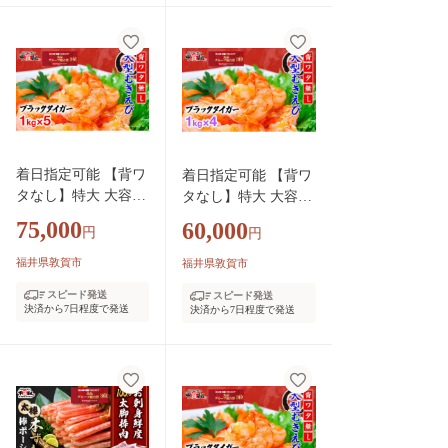
かに 蟹 ボイル カニ
蟹 ボイル カニ鍋 鍋
鍋 鍋 BBQ バーベキ
BBQ バーベキュー む
ュー むき身 カット
き身 カット 人気 ラ
人気 ランキング お
ンキング お中元 お歳
中元 お歳暮 ギフト
暮 ギフト 贈り物 プ
贈り物 プレゼント】
レゼント】[024-b226
[024-b326_A20]
_A20]
着日指定可能 【背ワ
着日指定可能 【背ワ
タなし】特大 大容量
タなし】特大 大容量
高級ブラックタイガ
高級ブラックタイガ
75,000
60,000
円
円
ー（大型むきえび）
ー（大型むきえび）
約1kg (解凍時800g前
約1kg (解凍時800g前
福井県敦賀市
福井県敦賀市
後) / 約40〜70尾 × 5
後) / 約40〜70尾 × 4
スピード発送
スピード発送
セット【甲羅組 敦賀
セット【甲羅組 敦賀
決済から7日程度で発送
決済から7日程度で発送
下処理不要 むきエビ
下処理不要 むきエビ
えび エビ 海老 人気
えび エビ 海老 人気
冷凍 使いやすい 時
冷凍 使いやすい 時短
短 便利 ランキング
便利 ランキング 感謝
感謝祭】 [024-a044_
祭】[024-a043_A20]
A20]