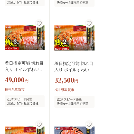
茹でガニ カニ鍋 蟹鍋
決済から7日程度で発送
決済から7日程度で発送
カニ鍋 蟹鍋 焼きガ
焼きガニ】 [024-b03
ニ】 [024-b232]
2]
着日指定可能 切れ目
着日指定可能 切れ目
入り ボイルずわいが
入り ボイルずわいが
に 爪 3kg（解凍後2.1
に 爪 2kg（解凍後1.4
49,000
32,500
円
円
kg）1kgあたり10～25
kg）1kgあたり10～25
個入り【甲羅組 かに
個入り【甲羅組 かに
福井県敦賀市
福井県敦賀市
カニ 蟹 ズワイガニ
カニ 蟹 ズワイガニ
スピード発送
スピード発送
ずわいがに 爪 かに
ずわいがに カニ爪 か
決済から7日程度で発送
決済から7日程度で発送
鍋 鍋】 [024-b328]
に鍋 鍋 カット お中
元 お歳暮 ギフト 贈
り物 プレゼント 感謝
祭】 [024-b228]