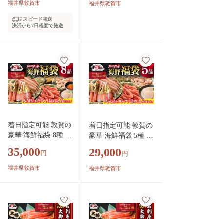
長焼 うな重 うな丼
きえび ホタテ 甘エビ
福井県敦賀市
福井県敦賀市
ひつまぶし 鰻 蒲焼
とろろ昆布 いくら醬
スピード発送
惣菜 丑の日 お中元
油漬け さば開き干し
決済から7日程度で発送
お歳暮 人気 高評
縞ほっけ開き 詰め合
価】[024-a070]
わせ 焼さば寿司 ねぎ
とろ セット 海鮮 魚
介 魚 カニ かに えび
エビ ほたて 帆立 甘
えび イクラ サバ ホ
ッケ 冷凍 甲羅組 人
気 厳選】
着日指定可能 敦賀の
着日指定可能 敦賀の
豪華 海鮮福袋 8種 [0
豪華 海鮮福袋 5種 [0
24-e201]【生ズワイ
24-e101_C(20)] 【生
35,000
29,000
円
円
ポーション むきえび
ズワイポーション む
ホタテ 甘エビ とろ
きえびホタテ 甘エビ
福井県敦賀市
福井県敦賀市
ろ昆布 いくら醬油漬
とろろ昆布 詰め合わ
け さば開き干し 縞
せ セット 海鮮 魚介
ほっけ開き 詰め合わ
魚 カニ かに えび エ
せ セット 海鮮 魚介
ビ ほたて 帆立 甘え
魚 カニ かに えび エ
び 冷凍 甲羅組 人気