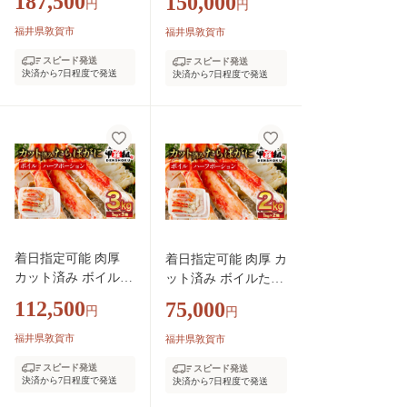
187,500
150,000
円
円
00g / 総重量1kg) ×5
g / 総重量1kg) ×4箱
箱【甲羅組 敦賀 か
【甲羅組 敦賀 かに
福井県敦賀市
福井県敦賀市
に カニ 蟹 タラバガ
カニ 蟹 タラバガニ
スピード発送
スピード発送
ニ たらばがに たら
たらばがに たらば蟹
決済から7日程度で発送
決済から7日程度で発送
ば蟹 タラバ蟹 カニ
タラバ蟹 カニ かに
かに 蟹 ボイル カニ
蟹 ボイル カニ鍋 鍋
鍋 鍋 BBQ バーベキ
BBQ バーベキュー む
ュー むき身 カット
き身 カット 人気 ラ
人気 ランキング お
ンキング お中元 お歳
中元 お歳暮 ギフト
暮 ギフト 贈り物 プ
贈り物 プレゼント】
レゼント】[024-b426
[024-b526_A20]
_A20]
着日指定可能 肉厚
着日指定可能 肉厚 カ
カット済み ボイルた
ット済み ボイルたら
らばがに足 (内容量8
ばがに足 (内容量800
112,500
75,000
円
円
00g / 総重量1kg) ×3
g / 総重量1kg) ×2箱
箱【甲羅組 敦賀 か
【甲羅組 敦賀 かに
福井県敦賀市
福井県敦賀市
に カニ 蟹 タラバガ
カニ 蟹 タラバガニ
スピード発送
スピード発送
ニ たらばがに たら
たらばがに たらば蟹
決済から7日程度で発送
決済から7日程度で発送
ば蟹 タラバ蟹 カニ
タラバ蟹 カニ かに