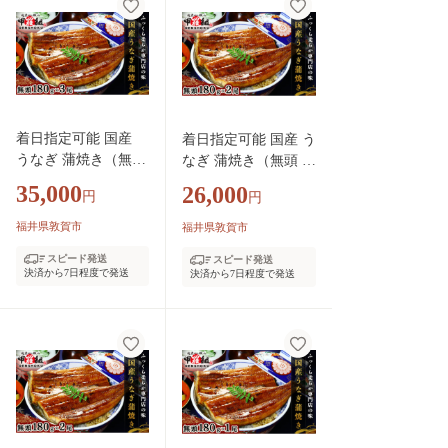
24-a371]
着日指定可能 国産
着日指定可能 国産 う
うなぎ 蒲焼き（無頭
なぎ 蒲焼き（無頭 約
約180g前後）×3尾 タ
180g前後）×2尾 タレ
35,000
26,000
円
円
レ＆山椒付【甲羅組
＆山椒付 贈答用BOX
長焼 うな重 うな丼
入り【甲羅組 化粧箱
福井県敦賀市
福井県敦賀市
ひつまぶし 鰻 蒲焼
入り 贈答 ギフト 長
スピード発送
スピード発送
惣菜 丑の日 お中元
焼 うな重 うな丼 ひ
決済から7日程度で発送
決済から7日程度で発送
お歳暮 人気 高評
つまぶし 鰻 蒲焼 惣
価】[024-a370]
菜 丑の日 お中元 お
歳暮 人気 高評価】[0
24-a271]