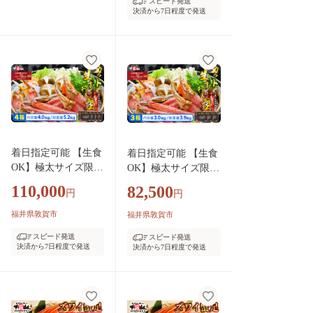
スピード発送
かに カニ 蟹 ズワイ
決済から7日程度で発送
ガニ ずわいがに 刺身
生 生食可 むき身 殻
むき不要 カニしゃぶ
カニ鍋 鍋 むき身 お
中元 お歳暮 ギフト
贈り物 プレゼント】
[024-b524_A20]
着日指定可能 【生食
着日指定可能 【生食
OK】極太サイズ限
OK】極太サイズ限
定！カット生ずわい
定！カット生ずわい
110,000
82,500
円
円
蟹（高級品/黒箱）内
蟹（高級品/黒箱）内
容量1000g/総重量130
容量1000g/総重量130
福井県敦賀市
福井県敦賀市
0g×4箱【甲羅組 敦賀
0g×3箱【甲羅組 敦賀
スピード発送
スピード発送
かに カニ 蟹 ズワイ
かに カニ 蟹 ズワイ
決済から7日程度で発送
決済から7日程度で発送
ガニ ずわいがに 刺
ガニ ずわいがに 刺身
身 生 生食可 むき身
生 生食可 むき身 殻
殻むき不要 カニしゃ
むき不要 カニしゃぶ
ぶ カニ鍋 鍋 むき身
カニ鍋 鍋 むき身 お