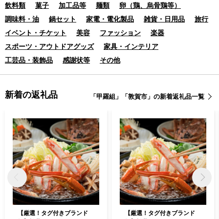
飲料類
菓子
加工品等
麺類
卵（鶏、烏骨鶏等）
調味料・油
鍋セット
家電・電化製品
雑貨・日用品
旅行
イベント・チケット
美容
ファッション
楽器
スポーツ・アウトドアグッズ
家具・インテリア
工芸品・装飾品
感謝状等
その他
新着の返礼品
「甲羅組」「敦賀市」の新着返礼品一覧
【厳選！タグ付きブランド
【厳選！タグ付きブランド