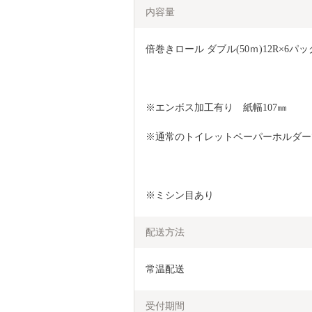
内容量
倍巻きロール ダブル(50ｍ)12R×6パック
※エンボス加工有り　紙幅107㎜
※通常のトイレットペーパーホルダー
※ミシン目あり
配送方法
常温配送
受付期間