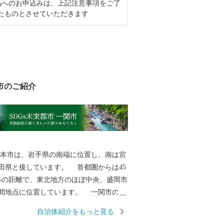
品へのお申込みは、上記注意事項をご了
たものとさせていただきます
市のご紹介
本市は、岩手県の南端に位置し、南は宮
田県と接しています。 首都圏からは45
ルの距離で、東北地方のほぼ中央、盛岡市
間地点に位置しています。 一関市の総
.42k㎡であり、東西は約63km、南北は約46
自治体紹介をもっと見る
ります。 人口は103,444人（R8.1.1現