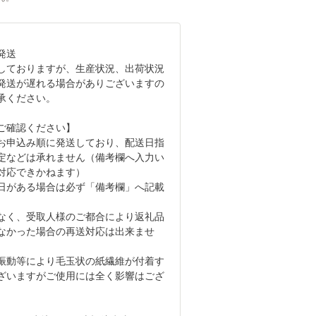
発送
しておりますが、生産状況、出荷状況
発送が遅れる場合がありございますの
承ください。
ご確認ください】
お申込み順に発送しており、配送日指
定などは承れません（備考欄へ入力い
対応できかねます）
日がある場合は必ず「備考欄」へ記載
なく、受取人様のご都合により返礼品
なかった場合の再送対応は出来ませ
振動等により毛玉状の紙繊維が付着す
ざいますがご使用には全く影響はござ