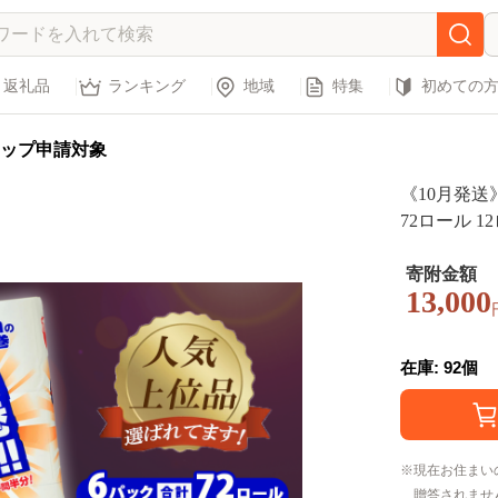
返礼品
ランキング
地域
特集
初めての
ップ申請対象
《10月発送
72ロール 
ペーパー ト
長持ち 消耗
寄附金額
13,000
い 大容量 
一関市
在庫: 92個
現在お住まい
贈答されませ