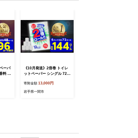
トペーパ
《10月発送》2倍巻 トイレ
香料 4
ットペーパー シングル 72ロ
ク) 【選
ール 12R×6パック 100m ふ
13,000円
寄附金額
買い 大
るさと納税 トイレットペー
品 備
パーシングル 無香料 やわら
岩手県一関市
すめ ラ
か まとめ買い 大容量 倍巻
岩手県
日用品 生活必需品 備蓄 再
ーぱー
生紙 人気 おすすめ ランキ
ング 送料無料 岩手県 一関
市