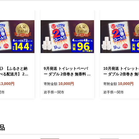
送》【ふるさと納
9月発送 トイレットペーパ
10月発送 トイレッ
べる配送月】 2倍
ー ダブル 2倍巻き 無香料 4
ー ダブル 2倍巻き 無
レットペーパー ダブ
8ロール(12R×4パック) 【選
8ロール(12R×4パッ
13,000円
10,000円
10,000円
寄附金額
寄附金額
ール 12ロール×6 ふ
べる配送月】 まとめ買い 大
べる配送月】 まとめ
トペー
容量 日用品 生活必需品 備
容量 日用品 生活必需
関市
岩手県一関市
岩手県一関市
イレットペーパーダ
蓄 再生紙 人気 おすすめ ラ
蓄 再生紙 人気 おす
品 2倍長持ち 消耗
ンキング 送料無料 岩手県
ンキング 送料無料 
備蓄 業務用 無香料
一関市 といれっとぺーぱー
一関市 といれっとぺ
 大容量 再生紙10
だぶる
だぶる
活 送料無料 岩手県
品