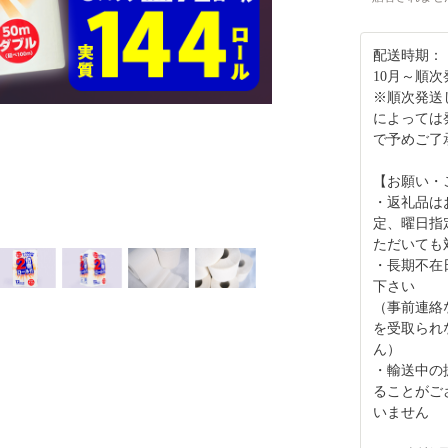
配送時期：
10月～順次
※順次発送
によっては
で予めご了
【お願い・
・返礼品は
定、曜日指
ただいても
・長期不在
下さい
（事前連絡
を受取られ
ん）
・輸送中の
ることがご
いません