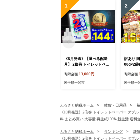
1
2
《8月発送》【選べる配送
訳あり 国産
月】 2倍巻 トイレットペー
00g×2
パー シングル 72ロール 12
から揚げ 
13,000円
寄附金額
寄附金額
R×6パック 100m ふるさと
凍食品 お
納税 トイレットペーパーシ
惣菜 鶏もも 鶏 簡
岩手県一関市
岩手県一
ングル 無香料 やわらか ま
ごはん 夏
とめ買い 大容量 倍巻 日用
らあげ karaag
品 生活必需品 備蓄 再生紙
い 一関市
人気 おすすめ ランキング
賞4回受
ふるさと納税ホーム
雑貨・日用品
送料無料 岩手県 一関市
《10月発送》2倍巻 トイレットペーパー ダブル 
料 まとめ買い 大容量 再生紙100% 新生活 送料
ふるさと納税ホーム
ランキング
雑
《10月発送》2倍巻 トイレットペーパー ダブル 