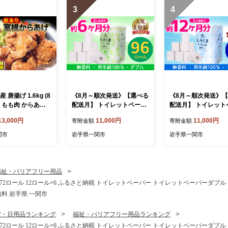
3
4
 唐揚げ 1.6kg (8
《8月～順次発送》【選べる
《8月～順次発送》
袋) もも肉 からあげ
配送月】 トイレットペーパ
配送月】 トイレット
カラアゲ 冷凍 冷
ー しろくま ダブル 96ロー
ー しろくま シングル 
13,000円
11,000円
11,000円
寄附金額
寄附金額
弁当 弁当 おかず
ル 12ロール×8 ふるさと納
ール 12R×6パック 6
単 時短 家
税 トイレットペーパー トイ
るさと納税 トイレッ
関市
岩手県一関市
岩手県一関市
休み 昼食 室根か
レットペーパーダブル 日用
パーシングル 無香料
e 規格外 不揃
品 国産 再生紙100% 防災 長
か まとめ買い 大容量
 岩手県 〈最高金
持ち 無香料 大容量 まとめ
品 生活必需品 消耗品
賞〉
買い 防災 備蓄 新生活 人気
再生紙 人気 おすすめ
福祉・バリアフリー用品
おすすめ 送料無料 岩手県
キング 送料無料 岩手
72ロール 12ロール×6 ふるさと納税 トイレットペーパー トイレットペーパーダブル 日
一関市
関市
無料 岩手県 一関市
貨・日用品ランキング
福祉・バリアフリー用品ランキング
72ロール 12ロール×6 ふるさと納税 トイレットペーパー トイレットペーパーダブル 日