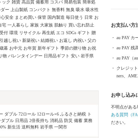
トック 雑貨 高品質 備蓄用 コスパ 簡易包装 簡単処
在）で、人口
ルダー 上山製紙 コンパクト 無香料 無臭 吸水 吸水性
となっています。 ◆歴史・沿革 本市
安心安全 まとめ買い 保管 国内製造 毎日使う 日常 お
平安時代には
お支払い方
 自宅 一人暮らし 家族 大家族 肌触り 買い忘れ防止
げ、その後葛
付 環境 リサイクル 再生紙 エコ SDGs ギフト 贈
ました。 明
au PAY
引越し祝い 新築祝い 結婚祝い お返し 内祝い 父の
藩置県によっ
au PAY 残
歳暮 お中元 お年賀 新年ギフト 季節の贈り物 お祝
変遷し、明治
り物 バレンタインデー 日用品ギフト 安い 岩手県
の大合併によ
au PAY
９月に１市４
クレジットカ
合併し現在に至っていま
ners、AM
折々に多彩な
います。 市
お申し込み
広がり、湯量
まれています
不明点がある
かな丘陵地が
 ダブル 72ロール 12ロール×6 ふるさと納税 ト
ある質問（FA
で、なだらか
ブル 日用品 2倍長持ち 消耗品 防災 備蓄 業務
ださい。
す。 北上平
0% 新生活 送料無料 岩手県 一関市 
の低い平地が