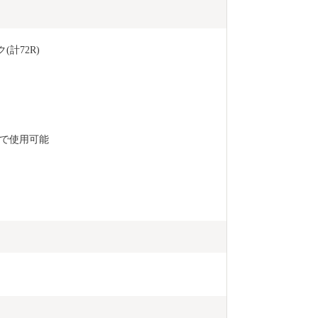
流れています
渓谷美を誇る
み込んだ猊鼻
(計72R)
っています。 ◆文化 本市には、世界文化遺産「平
泉」の関連資
泉文化にゆか
す。 また、
じめとする伝
で使用可能
もに、国指定
リバ行事、県
会、奇祭とし
野焼きを再現
の祭りも豊富
目、季節の行
「もち食文化