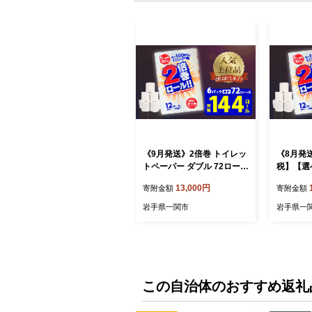
《9月発送》2倍巻 トイレッ
《8月発
トペーパー ダブル 72ロール
税】【選
12ロール×6 ふるさと納税
巻 トイ
13,000円
寄附金額
寄附金額
トイレットペーパー トイレ
ル 72ロ
ットペーパーダブル 日用品
るさと納税 トイレッ
岩手県一関市
岩手県一
2倍長持ち 消耗品 防災 備蓄
パー ト
業務用 無香料 まとめ買い
ブル 日用
大容量 再生紙100% 新生活
品 防災 
送料無料 岩手県 一関市
まとめ買い
0% 新生
一関市
この自治体のおすすめ返礼