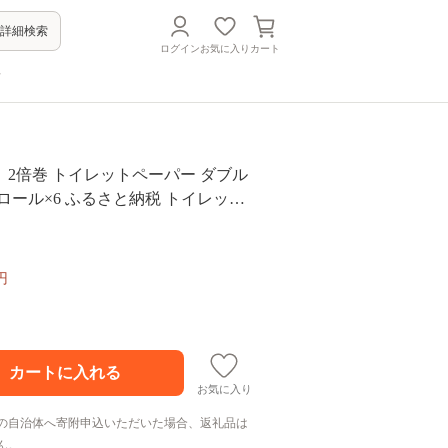
詳細検索
ログイン
お気に入り
カート
方
》2倍巻 トイレットペーパー ダブル
12ロール×6 ふるさと納税 トイレット
イレットペーパーダブル 日用品 2倍
品 防災 備蓄 業務用 無香料 まとめ買
再生紙100% 新生活 送料無料 岩手県
円
お気に入り
の自治体へ寄附申込いただいた場合、返礼品は
ん。