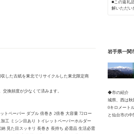
■この返礼
解いただい
岩手県一関
で回収した古紙を東北でリサイクルした東北限定商
ス。交換頻度が少なくて済みます。
◆市の紹介 
城県、西は秋
0キロメート
トペーパー ダブル 倍巻き 2倍巻 大容量 72ロー
と仙台市の中
ンボス加工 ミシン目あり トイレットペーパーホルダー
面積は1,256
納 見た目スッキリ 長巻き 長持ち 必需品 生活必需
kmの広がりがあ