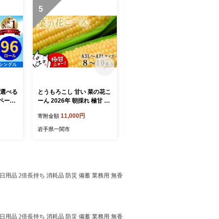
5
6
【選べる
とうもろこし 甘い 菜の花こ
8月発送 トイレットペーパ
ペーパ
ーん 2026年 朝採れ 極甘 8
ー シングル 2倍巻き 無香料
96ロ
～10本 A3L～A2Lサイズ 高
48ロール(12R×4パック)
11,000円
10,000円
寄附金額
寄附金額
0m ふ
糖度 濃厚 生食 産地直送 朝
【選べる配送月】 まとめ買
トペー
もぎたて トウモロコシ 新鮮
い 大容量 日用品 生活必需
岩手県一関市
岩手県一関市
 やわら
サラダ 生野菜 野菜 スイー
品 備蓄 再生紙 人気 おすす
 日用
トコーン コーン toumoroko
め ランキング 送料無料 岩
 備蓄
shi 焼きとうもろこし BBQ
手県 一関市 といれっとぺー
 ラン
ギフト 贈答品 岩手県 一関
ぱー しんぐる
県 一
市 東北【2026年7月下旬か
用品 2倍長持ち 消耗品 防災 備蓄 業務用 無香
ら発送中】
用品 2倍長持ち 消耗品 防災 備蓄 業務用 無香