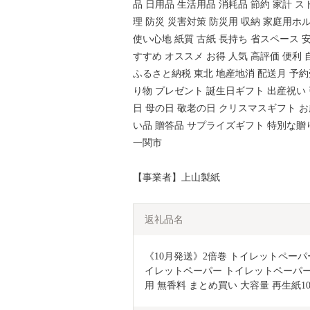
品 日用品 生活用品 消耗品 節約 家計 ス
理 防災 災害対策 防災用 収納 家庭用ホ
使い心地 紙質 古紙 長持ち 省スペース 
すすめ オススメ お得 人気 高評価 便利
ふるさと納税 東北 地産地消 配送月 予約受
り物 プレゼント 誕生日ギフト 出産祝い 
日 母の日 敬老の日 クリスマスギフト お
い品 贈答品 サプライズギフト 特別な贈
一関市
【事業者】上山製紙
返礼品名
《10月発送》2倍巻 トイレットペーパー
イレットペーパー トイレットペーパーダ
用 無香料 まとめ買い 大容量 再生紙10