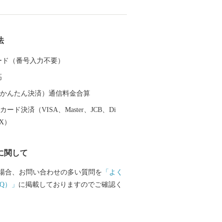
は岩手県で３番目、面積は２番目の規模
の歴史は古く、
安倍氏、藤原氏が独自の文化を築き上
法
西氏、伊達氏、田村氏の治世下に置かれ
治の近代化以降の地域の成り立ちは、廃
 カード（番号入力不要）
て、胆沢県、一関県、水沢県、磐井県と
高
９年に岩手県に編入されました。 昭和
って合併前の８市町村となり、平成17年
（auかんたん決済）通信料金合算
町２村が新設合併、平成23年９月に編入
ード決済（VISA、Master、JCB、Di
す。 ◆自然 本市は、四季
EX）
表情を示すめぐみ豊かな自然に包まれて
の西側にある栗駒山の周囲には深い森が
に関して
豊富な須川温泉をはじめ多くの温泉に恵
。 市の東側にある室根山をはじめ緩や
場合、お問い合わせの多い質問を
「よく
広がる北上高地は穏やかな隆起準平原
Q）」
に掲載しておりますのでご確認く
な高原には牧場が各所に開かれていま
野の南端部にあたる市の中央部には標高
広がり、東北一の大河北上川が緩やかに