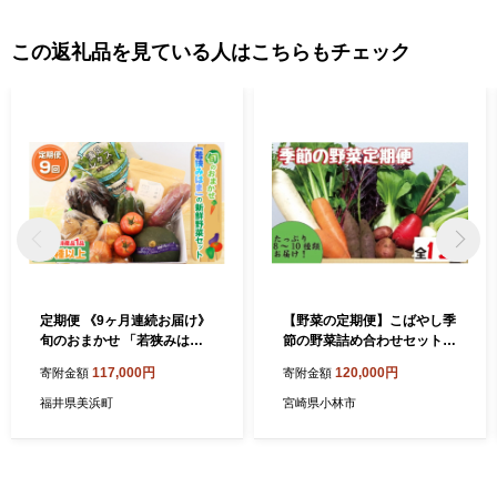
この返礼品を見ている人はこちらもチェック
定期便 《9ヶ月連続お届け》
【野菜の定期便】こばやし季
旬のおまかせ 「若狭みは
節の野菜詰め合わせセット
ま」の新鮮野菜セット 8種以
（全12回×8~10種類） 野菜
117,000円
120,000円
寄附金額
寄附金額
上＋特産品1品 【ふるさと納
定期便 やさい 定期便 野菜セ
税 春野菜 夏野菜 秋野菜 冬野
ット やさいセット 春野菜 夏
福井県美浜町
宮崎県小林市
菜 定期便 定期 やさい 野菜
野菜 秋野菜 冬野菜 旬
セット 詰合せ 大容量 産地直
送 旬 新鮮 採れたて おススメ
人気 】 [m80-j001]