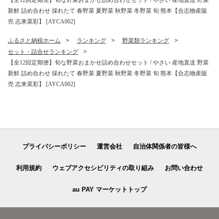
限会社 高司農園】 [AYDP00
新鮮 詰め合わせ 採れたて 春野菜 夏野菜 秋野菜 冬野菜 旬 熊本【合志物産販
4]
売 志来菜彩】 [AYCA002]
ふるさと納税ホーム
ランキング
野菜類ランキング
セット・詰合せランキング
【全12回定期便】旬な野菜おまかせ詰め合わせセット / やさい 産地直送 野菜
新鮮 詰め合わせ 採れたて 春野菜 夏野菜 秋野菜 冬野菜 旬 熊本【合志物産販
売 志来菜彩】 [AYCA002]
プライバシーポリシー
運営会社
自治体関係者の皆様へ
利用規約
ウェブアクセシビリティの取り組み
お問い合わせ
au PAY マーケットトップ