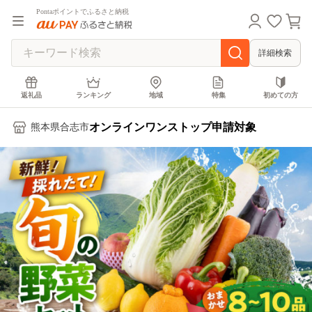
Pontaポイントでふるさと納税
詳細検索
返礼品
ランキング
地域
特集
初めての方
オンラインワンストップ申請対象
熊本県合志市