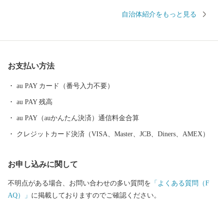
り、県内有数の穀倉地帯です。 野菜やフルーツなど新鮮な食べ物
自治体紹介をもっと見る
がたくさんあります。 将来都市像を「人と地域が輝く未来へ ～
健幸都市こうし～」と定め、すべての人が安全・安心して暮らせ
るまち「健幸都市こうし」の実現に向け、子育て支援や環境づく
りを推進しています。 東洋経済「住みよさランキング」では、3
お支払い方法
年連続九州 No1 になりました。 「健幸都市」とは、 ・自治の健
康（財政の健全化等） ・福祉の健康（子育て支援等） ・教育の健
au PAY カード（番号入力不要）
康（義務教育の充実等） ・生活環境の健康（防災対策の推進等）
au PAY 残高
・都市基盤の健康（公共交通の充実等） ・産業の健康（農商工業
の振興等） の市の将来像の実現につなげるため、まちづくりの6
au PAY（auかんたん決済）通信料金合算
つを基本方針を設定したもの。
クレジットカード決済（VISA、Master、JCB、Diners、AMEX）
お申し込みに関して
不明点がある場合、お問い合わせの多い質問を
「よくある質問（F
AQ）」
に掲載しておりますのでご確認ください。