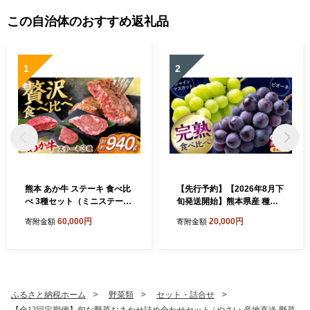
この自治体のおすすめ返礼品
1
2
熊本 あか牛 ステーキ 食べ比
【先行予約】【2026年8月下
べ 3種セット（ミニステー
旬発送開始】熊本県産 種な
キ・ヒレステーキ・ロースス
しピオーネ＆シャインマスカ
60,000円
20,000円
寄附金額
寄附金額
テーキ） 計約940g / 熊本 あ
ット 各1kg 計約2kg 食べ比
か牛 あかうし 赤牛 ステーキ
べ セット / ぶどう ブドウ ぴ
すてーき 食べ比べ ロース ヒ
おーね シャインマスカット
レ 赤身【合同会社 たべたせ
葡萄 budou grape フルーツ f
いか】 [AYCB087]
ruits 完熟ぶどう 果物 くだも
の ぶどう 種なし 旬 ぶどう
ふるさと納税ホーム
野菜類
セット・詰合せ
ピオーネ 熊本県 合志市【有
【全12回定期便】旬な野菜おまかせ詰め合わせセット / やさい 産地直送 野菜