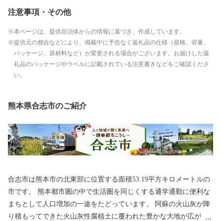
注意事項・その他
本ページは、提供自治体からの情報に基づき、作成しています。
提供元の都合などにより、掲載中に予告なく返礼品の仕様（規格、容量、
パッケージ、原材料など）が変更される場合がございます。お届けした返
礼品のパッケージやラベルに記載されている注意書きなどをご確認くださ
い。
熊本県合志市のご紹介
合志市は熊本市の北東部に位置する面積53.19平方キロメートルの
市です。 熊本都市圏の中で生活圏を同じくする通学通勤に便利な
まちとして人口増加の一途をたどっています。 阿蘇の火山灰が降
り積もってできた火山灰性腐植土に覆われた豊かな大地が広が