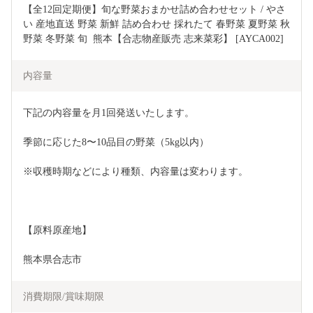
【全12回定期便】旬な野菜おまかせ詰め合わせセット / やさ
い 産地直送 野菜 新鮮 詰め合わせ 採れたて 春野菜 夏野菜 秋
野菜 冬野菜 旬  熊本【合志物産販売 志来菜彩】 [AYCA002]
内容量
下記の内容量を月1回発送いたします。
季節に応じた8〜10品目の野菜（5kg以内）
※収穫時期などにより種類、内容量は変わります。　
【原料原産地】
熊本県合志市
消費期限/賞味期限