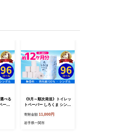
【選べる
《9月～順次発送》トイレッ
ペーパ
トペーパー しろくま シング
96ロ
ル 96ロール 12R×8パック 6
11,000円
寄附金額
0m ふ
0m ふるさと納税 トイレッ
トペー
トペーパーシングル 無香料
岩手県一関市
 やわら
やわらか まとめ買い 大容量
 日用
日用品 生活必需品 消耗品
 備蓄
備蓄 再生紙 人気 おすすめ