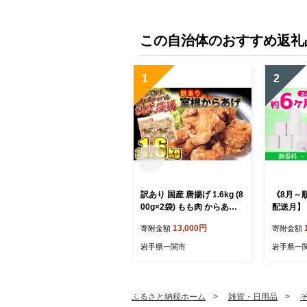
グ 送料無料 岩手県 一関市
ング 送料
市
この自治体のおすすめ返礼
1
2
訳あり 国産 唐揚げ 1.6kg (8
《8月～
00g×2袋) もも肉 からあげ
配送月】
から揚げ カラアゲ 冷凍 冷
ー しろく
13,000円
寄附金額
寄附金額
凍食品 お弁当 弁当 おかず
ル 12ロ
惣菜 鶏もも 鶏 簡単 時短 家
税 トイ
岩手県一関市
岩手県一
ごはん 夏休み 昼食 室根か
レットペ
らあげ karaage 規格外 不揃
品 国産 
い 一関市 岩手県 〈最高金
持ち 無香
賞4回受賞〉
買い 防災
ふるさと納税ホーム
雑貨・日用品
おすすめ