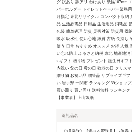
グ 訳あり 訳アリ わけあり 紙幅107mm
パーホルダー トイレットペーパー業務用
月指定 東北リサイクル コンパクト収納 見
品 生活必需品 日用品 生活用品 消耗品 節
包装 簡単処理 防災 災害対策 防災用 収
吸水 吸水性 使い心地 紙質 古紙 長持ち
使う 日常 おすすめ オススメ お得 人気 
い忘れ防止 ふるさと納税 東北 地産地消 
s ギフト 贈り物 プレゼント 誕生日ギフ
内祝い 父の日 母の日 敬老の日 クリスマ
贈り物 お祝い品 贈答品 サプライズギフ
い 岩手県 一関市 ランキング 39ショッ
買い回り 買い周り 送料無料 ランキング
【事業者】上山製紙
返礼品名
《8月発送》【選べる配送月】 2倍巻 ト