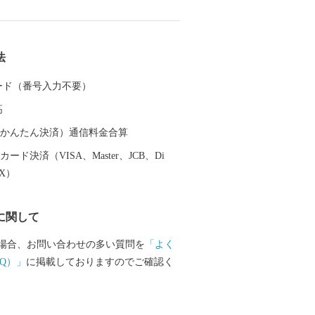
は岩手県で３番目、面積は２番目の規模
の歴史は古く、
安倍氏、藤原氏が独自の文化を築き上
法
西氏、伊達氏、田村氏の治世下に置かれ
治の近代化以降の地域の成り立ちは、廃
 カード（番号入力不要）
て、胆沢県、一関県、水沢県、磐井県と
高
９年に岩手県に編入されました。 昭和
って合併前の８市町村となり、平成17年
（auかんたん決済）通信料金合算
町２村が新設合併、平成23年９月に編入
ード決済（VISA、Master、JCB、Di
す。 ◆自然 本市は、四季
EX）
表情を示すめぐみ豊かな自然に包まれて
の西側にある栗駒山の周囲には深い森が
に関して
豊富な須川温泉をはじめ多くの温泉に恵
。 市の東側にある室根山をはじめ緩や
場合、お問い合わせの多い質問を
「よく
広がる北上高地は穏やかな隆起準平原
Q）」
に掲載しておりますのでご確認く
な高原には牧場が各所に開かれていま
野の南端部にあたる市の中央部には標高
広がり、東北一の大河北上川が緩やかに