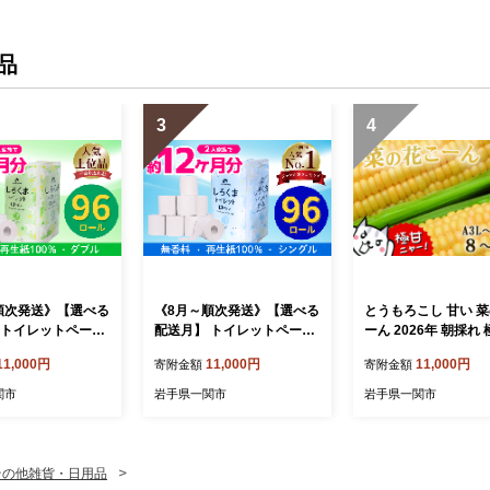
無料 岩手県 一関
備蓄 再生紙 人気 おすすめ
再生紙 人気 おすすめ
ランキング 送料無料 岩手県
キング 送料無料 岩手
一関市
関市
品
3
4
順次発送》【選べる
《8月～順次発送》【選べる
とうもろこし 甘い 
 トイレットペーパ
配送月】 トイレットペーパ
ーん 2026年 朝採れ 
ま ダブル 96ロー
ー しろくま シングル 96ロ
～10本 A3L～A2Lサ
11,000円
11,000円
11,000円
寄附金額
寄附金額
ール×8 ふるさと納
ール 12R×6パック 60m ふ
糖度 濃厚 生食 産地
レットペーパー トイ
るさと納税 トイレットペー
もぎたて トウモロコ
関市
岩手県一関市
岩手県一関市
ーパーダブル 日用
パーシングル 無香料 やわら
サラダ 生野菜 野菜 
再生紙100% 防災 長
か まとめ買い 大容量 日用
トコーン コーン toum
料 大容量 まとめ
品 生活必需品 消耗品 備蓄
shi 焼きとうもろこし
 備蓄 新生活 人気
再生紙 人気 おすすめ ラン
ギフト 贈答品 岩手県
その他雑貨・日用品
 送料無料 岩手県
キング 送料無料 岩手県 一
市 東北【2026年7