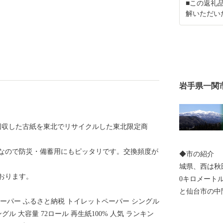
■この返礼
解いただい
岩手県一関
で回収した古紙を東北でリサイクルした東北限定商
スなので防災・備蓄用にもピッタリです。交換頻度が
◆市の紹介 
城県、西は秋
おります。
0キロメート
と仙台市の中
ーパー ふるさと納税 トイレットペーパー シングル
面積は1,256
ル 大容量 72ロール 再生紙100% 人気 ランキン
kmの広がりがあ