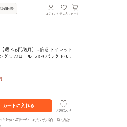
詳細検索
ログイン
お気に入り
カート
方
【選べる配送月】 2倍巻 トイレット
グル 72ロール 12R×6パック 100m
税 トイレットペーパーシングル 無香
 まとめ買い 大容量 倍巻 日用品 生活
 再生紙 人気 おすすめ ランキング 送
円
県 一関市
お気に入り
の自治体へ寄附申込いただいた場合、返礼品は
ん。