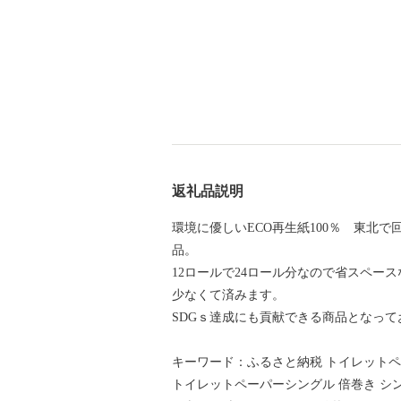
返礼品説明
環境に優しいECO再生紙100％ 東北
品。
12ロールで24ロール分なので省スペー
少なくて済みます。
SDGｓ達成にも貢献できる商品となって
キーワード：ふるさと納税 トイレットペ
トイレットペーパーシングル 倍巻き シング