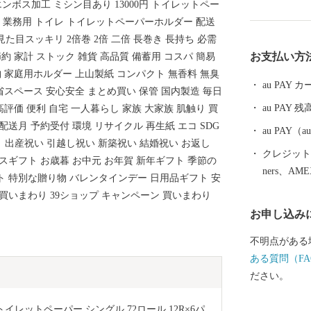
 エンボス加工 ミシン目あり 13000円 トイレットペー
在）で、人口
 業務用 トイレ トイレットペーパーホルダー 配送
となっています。 ◆歴史・沿革 本市
た目スッキリ 2倍巻 2倍 二倍 長巻き 長持ち 必需
平安時代には
お支払い方
約 家計 ストック 雑貨 高品質 備蓄用 コスパ 簡易
げ、その後葛
納 家庭用ホルダー 上山製紙 コンパクト 無香料 無臭
ました。 明
au PAY
 省スペース 安心安全 まとめ買い 保管 国内製造 毎日
藩置県によっ
au PAY 残
高評価 便利 自宅 一人暮らし 家族 大家族 肌触り 買
変遷し、明治
配送月 予約受付 環境 リサイクル 再生紙 エコ SDG
の大合併によ
au PAY
ト 出産祝い 引越し祝い 新築祝い 結婚祝い お返し
９月に１市４
クレジットカ
スギフト お歳暮 お中元 お年賀 新年ギフト 季節の
合併し現在に至っていま
ners、AM
ト 特別な贈り物 バレンタインデー 日用品ギフト 安
折々に多彩な
プ買いまわり 39ショップ キャンペーン 買いまわり
います。 市
お申し込み
広がり、湯量
まれています
不明点がある
かな丘陵地が
ある質問（FA
で、なだらか
ださい。
す。 北上平
の低い平地が
イレットペーパー シングル 72ロール 12R×6パ