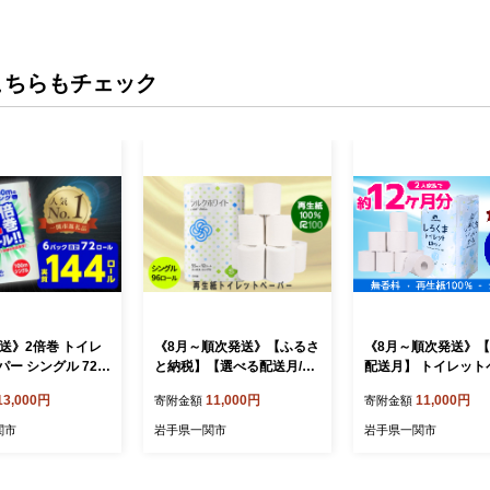
こちらもチェック
発送》2倍巻 トイレ
《8月～順次発送》【ふるさ
《8月～順次発送》
ー シングル 72ロ
と納税】【選べる配送月/回
配送月】 トイレット
×6パック 100m ふ
数】トイレットペーパー シ
ー しろくま シングル 
13,000円
11,000円
11,000円
寄附金額
寄附金額
税 トイレットペー
ングル 96ロール 108ロール
ール 12R×6パック 6
グル 無香料 やわら
高評価4.65★ 選べる 定期便
るさと納税 トイレッ
関市
岩手県一関市
岩手県一関市
買い 大容量 倍巻
1回 4回 6回 ふるさと納税
パーシングル 無香料
活必需品 備蓄 再
日用品 無香料 まとめ買い
か まとめ買い 大容量
 おすすめ ランキ
大容量 生活必需品 消耗品
品 生活必需品 消耗品