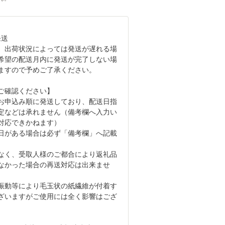
発送
、出荷状況によっては発送が遅れる場
希望の配送月内に発送が完了しない場
ますので予めご了承ください。
ご確認ください】
お申込み順に発送しており、配送日指
定などは承れません（備考欄へ入力い
対応できかねます）
日がある場合は必ず「備考欄」へ記載
なく、受取人様のご都合により返礼品
なかった場合の再送対応は出来ませ
振動等により毛玉状の紙繊維が付着す
ざいますがご使用には全く影響はござ