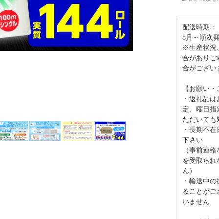
配送時期：
8月～順次
※生産状況
合がありご
合がござい
【お願い・
・返礼品は
定、曜日指
ただいても
・長期不在
下さい
（事前連絡
を受取られ
ん）
・輸送中の
ることがご
いません