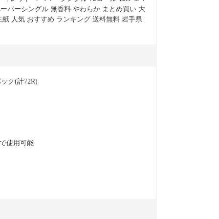
流れています
ペーパーシングル 無香料 やわらか まとめ買い 大
渓谷美を誇る
生紙 人気 おすすめ ランキング 送料無料 岩手県 
み込んだ猊鼻
っています。 ◆文化 本市には、世界文化遺産「平
泉」の関連資
泉文化にゆか
す。 また、
ック(計72R)
じめとする伝
もに、国指定
リバ行事、県
会、奇祭とし
野焼きを再現
で使用可能
の祭りも豊富
目、季節の行
「もち食文化