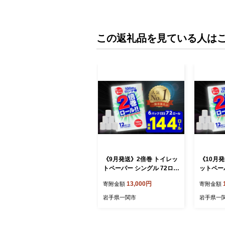
この返礼品を見ている人は
《9月発送》2倍巻 トイレッ
《10月
トペーパー シングル 72ロー
ットペーパ
ル 12R×6パック 100m ふる
ール 12R
13,000円
寄附金額
寄附金額
さと納税 トイレットペーパ
るさと納
ーシングル 無香料 やわらか
パーシン
岩手県一関市
岩手県一
まとめ買い 大容量 倍巻 日
か まとめ
用品 生活必需品 備蓄 再生
日用品 生
紙 人気 おすすめ ランキン
生紙 人気