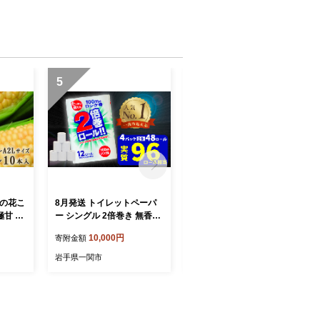
 ラン
ランキング 送料無料 岩手県
県 一
一関市
5
6
菜の花こ
8月発送 トイレットペーパ
【訳あり】 たっぷり楽しめ
極甘 8
ー シングル 2倍巻き 無香料
る 老舗麺屋のひやむぎ 3キ
イズ 高
48ロール(12R×4パック)
ロ 国産小麦100％ 乾麺 不揃
10,000円
9,000円
寄附金額
寄附金額
直送 朝
【選べる配送月】 まとめ買
い麺 冷麦 冷や麦 そうめん
シ 新鮮
い 大容量 日用品 生活必需
素麺 麺 国産 めん 備蓄 防災
岩手県一関市
岩手県一関市
スイー
品 備蓄 再生紙 人気 おすす
岩手県 一関市
oroko
め ランキング 送料無料 岩
 BBQ
手県 一関市 といれっとぺー
 一関
ぱー しんぐる
月下旬か