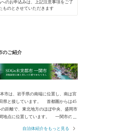
品へのお申込みは、上記注意事項をご了
たものとさせていただきます
市のご紹介
本市は、岩手県の南端に位置し、南は宮
田県と接しています。 首都圏からは45
ルの距離で、東北地方のほぼ中央、盛岡市
間地点に位置しています。 一関市の総
.42k㎡であり、東西は約63km、南北は約46
自治体紹介をもっと見る
ります。 人口は103,444人（R8.1.1現