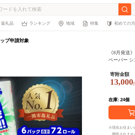
返礼品
ランキング
地域
特集
初めての
ップ申請対象
《8月発送》
ペーパー シン
ふるさと納
料 やわらか
寄附金額
13,000
必需品 備蓄
料無料 岩手
在庫: 24個
現在お住まい
贈答されませ