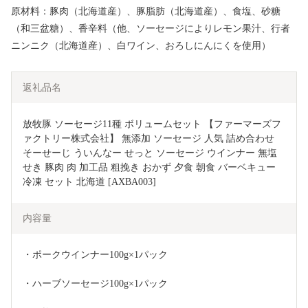
原材料：豚肉（北海道産）、豚脂肪（北海道産）、食塩、砂糖
（和三盆糖）、香辛料（他、ソーセージによりレモン果汁、行者
ニンニク（北海道産）、白ワイン、おろしにんにくを使用）
返礼品名
放牧豚 ソーセージ11種 ボリュームセット 【ファーマーズフ
ァクトリー株式会社】 無添加 ソーセージ 人気 詰め合わせ 
そーせーじ ういんなー せっと ソーセージ ウインナー 無塩
せき 豚肉 肉 加工品 粗挽き おかず 夕食 朝食 バーベキュー 
冷凍 セット 北海道 [AXBA003]
内容量
・ポークウインナー100g×1パック
・ハーブソーセージ100g×1パック