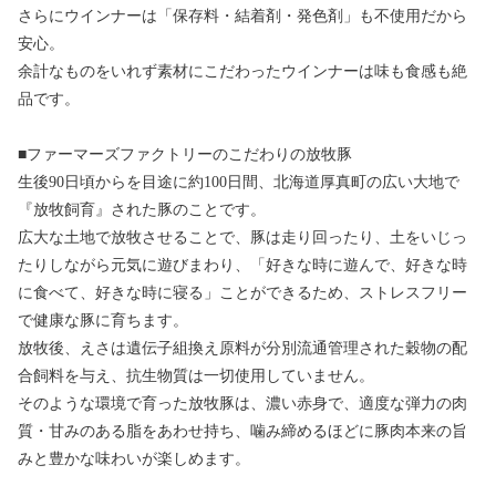
さらにウインナーは「保存料・結着剤・発色剤」も不使用だから
安心。
余計なものをいれず素材にこだわったウインナーは味も食感も絶
品です。
■ファーマーズファクトリーのこだわりの放牧豚
生後90日頃からを目途に約100日間、北海道厚真町の広い大地で
『放牧飼育』された豚のことです。
広大な土地で放牧させることで、豚は走り回ったり、土をいじっ
たりしながら元気に遊びまわり、「好きな時に遊んで、好きな時
に食べて、好きな時に寝る」ことができるため、ストレスフリー
で健康な豚に育ちます。
放牧後、えさは遺伝子組換え原料が分別流通管理された穀物の配
合飼料を与え、抗生物質は一切使用していません。
そのような環境で育った放牧豚は、濃い赤身で、適度な弾力の肉
質・甘みのある脂をあわせ持ち、噛み締めるほどに豚肉本来の旨
みと豊かな味わいが楽しめます。