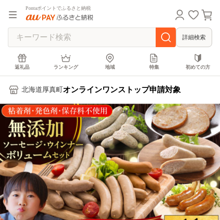
Pontaポイントでふるさと納税
詳細検索
返礼品
ランキング
地域
特集
初めての方
オンラインワンストップ申請対象
北海道厚真町