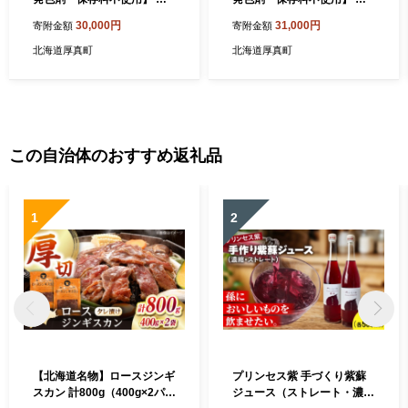
牧豚 ソーセージ5種セット
牧豚 ソーセージセット（ソ
30,000円
31,000円
寄附金額
寄附金額
《厚真町》【ファーマーズフ
ーセージ5種）《厚真町》
ァクトリー株式会社】 ソー
【ファーマーズファクトリー
北海道厚真町
北海道厚真町
セージ ウインナー チョリソ
株式会社】 ソーセージ ウイ
ー 無塩せき 粗挽き 冷凍配送
ンナー チョリソー 無塩せき
セット 詰め合わせ 北海道[A
粗挽き 冷凍配送 セット 詰め
XBA030]
合わせ 北海道[AXBA022]
この自治体のおすすめ返礼品
1
2
【北海道名物】ロースジンギ
プリンセス紫 手づくり紫蘇
スカン 計800g（400g×2パッ
ジュース（ストレート・濃