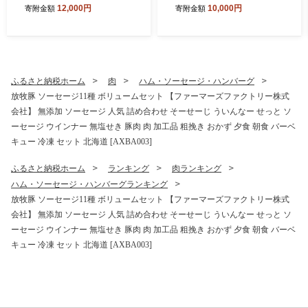
ク）《厚真町》【有限会社市
縮）500ml×各1本【手づくり
12,000円
10,000円
寄附金額
寄附金額
原精肉店】 ジンギスカン 羊
グループあすなろ】 [AXAQ0
肉 マトン ロース 焼肉用 味付
11]
き 小分け 冷凍配送 北海道[A
XAA005]
ふるさと納税ホーム
肉
ハム・ソーセージ・ハンバーグ
放牧豚 ソーセージ11種 ボリュームセット 【ファーマーズファクトリー株式
会社】 無添加 ソーセージ 人気 詰め合わせ そーせーじ ういんなー せっと ソ
ーセージ ウインナー 無塩せき 豚肉 肉 加工品 粗挽き おかず 夕食 朝食 バーベ
キュー 冷凍 セット 北海道 [AXBA003]
ふるさと納税ホーム
ランキング
肉ランキング
ハム・ソーセージ・ハンバーグランキング
放牧豚 ソーセージ11種 ボリュームセット 【ファーマーズファクトリー株式
会社】 無添加 ソーセージ 人気 詰め合わせ そーせーじ ういんなー せっと ソ
ーセージ ウインナー 無塩せき 豚肉 肉 加工品 粗挽き おかず 夕食 朝食 バーベ
キュー 冷凍 セット 北海道 [AXBA003]