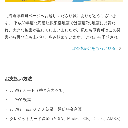
北海道厚真町ページへお越しくださり誠にありがとうございま
す。 平成30年度北海道胆振東部地震では震度7の地震に見舞わ
れ、大きな被害が生じてしまいましたが、私たち厚真町はこの災
害から再び立ち上がり、歩み始めています。 これから予想される
復興の長い道のりを着実に進めていくためには、みなさまからの
自治体紹介をもっと見る
ご支援が、町民の大きな支えとなります。 道内でも美味しいと評
判の高いお米やジンギスカン、ハスカップなどの特産品のほか、
魚介、農作物など町の様々な返礼品をお楽しみいただきながら、
ぜひ町民の応援団となっていただけることを願っております。
お支払い方法
au PAY カード（番号入力不要）
au PAY 残高
au PAY（auかんたん決済）通信料金合算
クレジットカード決済（VISA、Master、JCB、Diners、AMEX）