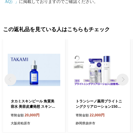
AQ）」
に掲載しておりますのでご確認ください。
この返礼品を見ている人はこちらもチェック
タカミスキンピール 角質美
トランシーノ薬用ブライトニ
容水 美容皮膚発想 スキンケ
ングクリアローション150m
ア 毛穴 キメ くすみ タカミ
L、詰替用140mLセット ケア
20,000円
22,000円
寄附金額
寄附金額
スキンピール 角質ケア 美容
スキンケア 美白 美容液 保湿
液 肌荒れ ザラつき 敏感肌 T
肌荒れ防止 うるおい しみ・
大阪府柏原市
静岡県袋井市
AKAMI 30mL
そばかすを防ぐ トランシー