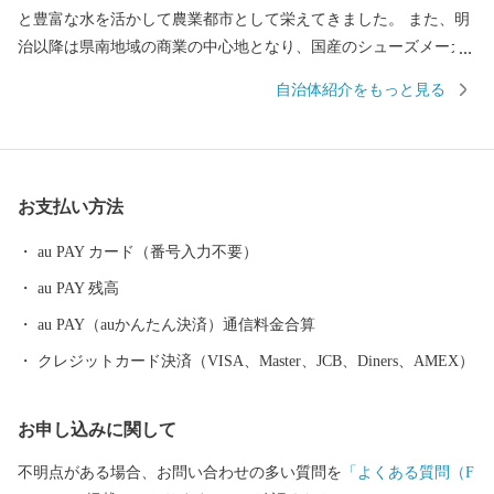
と豊富な水を活かして農業都市として栄えてきました。 また、明
治以降は県南地域の商業の中心地となり、国産のシューズメーカ
ーとして有名な「アサヒシューズ」「ムーンスター」、世界的タ
自治体紹介をもっと見る
イヤメーカーの「ブリヂストン」を中心としたゴム産業のまちと
して発展してきました。 その発展の過程で形成された独自の食文
化は当時の労働者の胃袋を支えるとともに、久留米のグルメとし
て現在に誇る逸品となっております。 「九州有数の農業都市」
お支払い方法
「とんこつラーメンの発祥の地」や「焼き鳥のまち」であり、
「日本有数の酒処」さらには「ゴムのまち」として、久留米の先
au PAY カード（番号入力不要）
人が創り上げた数々の美味と逸品をぜひ一度堪能してみてくださ
au PAY 残高
い。
au PAY（auかんたん決済）通信料金合算
クレジットカード決済（VISA、Master、JCB、Diners、AMEX）
お申し込みに関して
不明点がある場合、お問い合わせの多い質問を
「よくある質問（F