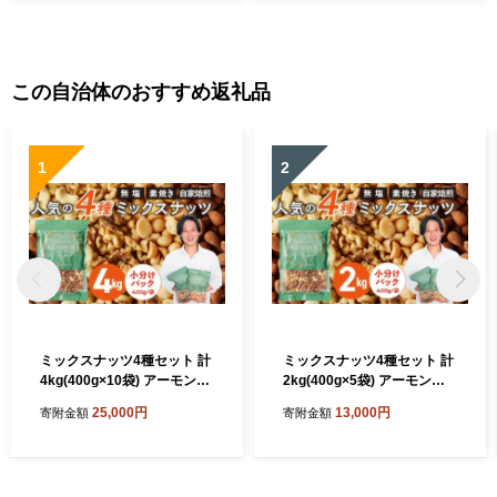
ノ 第一三共
この自治体のおすすめ返礼品
1
2
ミックスナッツ4種セット 計
ミックスナッツ4種セット 計
4kg(400g×10袋) アーモン
2kg(400g×5袋) アーモン
ド・カシューナッツ・生くる
ド・カシューナッツ・生くる
25,000円
13,000円
寄附金額
寄附金額
み・マカダミアナッツ_Ca53
み・マカダミアナッツ_Ca53
8
7