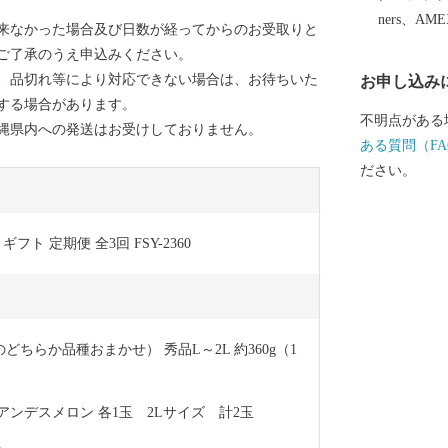
イプの温泉を
ners、AM
来なかった場合及び日数が経ってからのお受取りと
機に山形へお
ご了承のうえ申込みください。
自然をお楽し
、品切れ等により対応できない場合は、お待ちいた
お申し込み
する場合があります。
不明点がある
縄県内への発送はお受けしておりません。
ある質問（FA
ださい。
ト 定期便 全3回 FSY-2360
ちらか品種おまかせ） 秀品L～2L 約360g（1
アンデスメロン 各1玉　2Lサイズ　計2玉