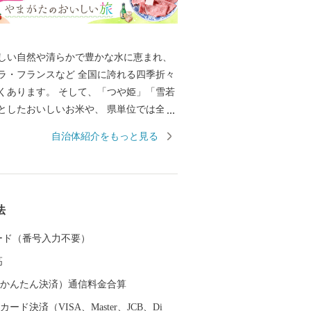
しい自然や清らかで豊かな水に恵まれ、
ラ・フランスなど 全国に誇れる四季折々
くあります。 そして、「つや姫」「雪若
としたおいしいお米や、 県単位では全国
示制度(ＧＩ)「山形」の指定を受けた日
自治体紹介をもっと見る
日本一美食・美酒県やまがた」にふさわ
慢です。 また、最上川舟運によって伝え
技術を磨き、研ぎ澄まされてきた多くの
芸品があります。 さらに、豊かな自然に
法
浴や果物狩り、スキーなど、四季を通じ
、楽しんでいただけるレジャーも目白押
 カード（番号入力不要）
んな山形県への旅を一層豊かなものにする
高
。山形県は、全ての市町村に温泉が湧出
に囲まれた温泉、近代的な大型旅館が立
（auかんたん決済）通信料金合算
湯治の温泉、海沿いの温泉など、様々なタ
ード決済（VISA、Master、JCB、Di