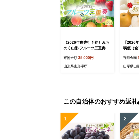
《2026年度先行予約》みち
【202
のく山形 フルーツ三重奏 〜
喫便（全3回
桃・シャインマスカット・
35,000円
寄附金額
寄附金額
いちご〜 全3回定期便 FSY-
2511
山形県山形県庁
山形県山
この自治体のおすすめ返礼
1
2