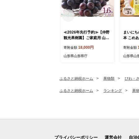
≪2026年先行予約≫【仲野
まいにちの
観光果樹園】ご家庭用 山形
本 こめあ
県産 ピオーネ 1.6kg(2~4房)
揚げ物 炒
18,000円
寄附金額
寄附金額
種無し ぶどう 2026年8月下
県 食用油
旬から順次発送 F2Y-5456
油 油 食品
山形県山形県庁
山形県山
ふるさと納税ホーム
果物類
びわ・
ふるさと納税ホーム
ランキング
果
プライバシーポリシー
運営会社
自治