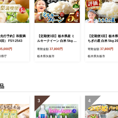
6年先行予約】和梨満
【定期便3回】栃木県産 ミ
【定期便3回】栃木県
） FSY-2543
ルキークイーン 白米 5kg 20
ちぎの星 白米 5kg 2
26年 先行予約 新米 | 栃木県
先行予約 新米 | 栃木
35,000円
37,800円
37,800円
寄附金額
寄附金額
矢板市
市
形県庁
栃木県矢板市
栃木県矢板市
品
3
4