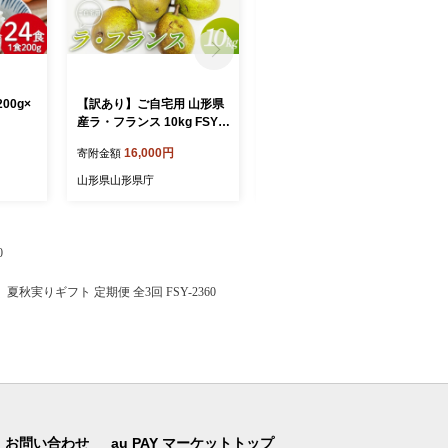
00g×
【訳あり】ご自宅用 山形県
《先行予約 2026年発送》山
産ラ・フランス 10kg FSY-2
形県産 白桃×黄桃 秀品 3kg
896
もも モモ 桃 デザート フル
16,000円
15,000円
寄附金額
寄附金額
ーツ 果物 くだもの 果実 食
品 山形県 FSY-2496
山形県山形県庁
山形県山形県庁
0
夏秋実りギフト 定期便 全3回 FSY-2360
お問い合わせ
au PAY マーケットトップ