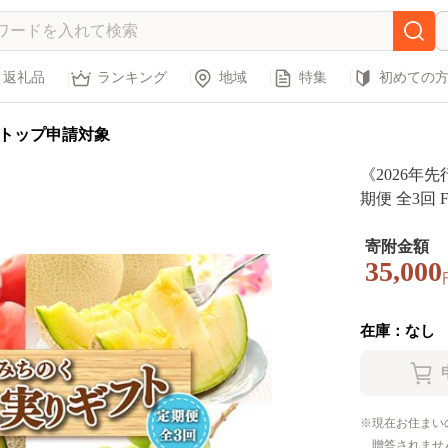
返礼品
ランキング
地域
特集
初めての
トップ申請対象
《2026年
期便 全3回 FS
寄附金額
35,000
在庫：なし
現在お住まい
贈答されませ