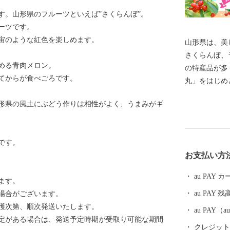
す。山形県のフルーツといえば”さくらんぼ”。
ーツです。
宙のような紅色を楽しめます。
山形県は、美
さくらんぼ、
める青肉メロン。
の特産品が多
てからが食べごろです。
丸」をはじめ
初の地理的表
形県の風土にぶどう作りは相性がよく、うまみがギ
本酒など、「
しい逸品も自
られた上方の
です。
素晴らしい工
お支払い方
恵まれ、海水
て山形を感じ
au PAY
ます。
しです。 そ
au PAY 残
場合がございます。
のが温泉です
穫次第、順次発送いたします。
し、山や渓谷
au PAY
定がある場合は、発送予定時期が受取り可能な期間
並ぶ温泉、 
クレジットカ