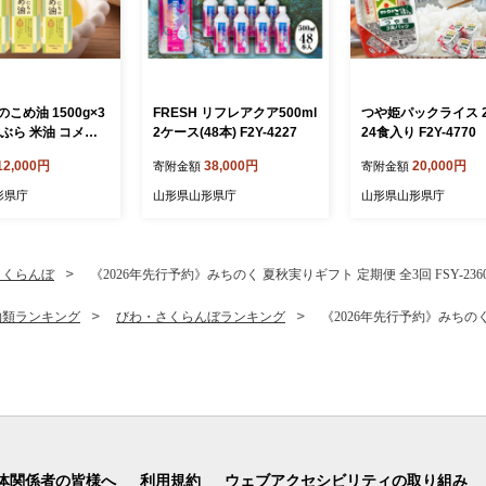
こめ油 1500g×3
FRESH リフレアクア500ml
つや姫パックライス 2
ぶら 米油 コメ油
2ケース(48本) F2Y-4227
24食入り F2Y-4770
め物 サラダ 山形
12,000円
38,000円
20,000円
寄附金額
寄附金額
 食用オイル 調理
 山形県 F2Y-1730
形県庁
山形県山形県庁
山形県山形県庁
さくらんぼ
《2026年先行予約》みちのく 夏秋実りギフト 定期便 全3回 FSY-236
物類ランキング
びわ・さくらんぼランキング
《2026年先行予約》みちのく 
体関係者の皆様へ
利用規約
ウェブアクセシビリティの取り組み