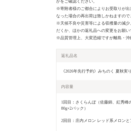
かをご確認ください。
※寄附者様のご都合によりお受取りが出
なった場合の再出荷は致しかねますので
※天候不良や災害等による収穫量の減少
だくか、ほかの返礼品への変更をお願い
※品質管理上、大変恐縮ですが離島・沖
返礼品名
《2026年先行予約》みちのく 夏秋実りギフ
内容量
1回目：さくらんぼ（佐藤錦、紅秀峰のど
80g×2パック）
2回目：庄内メロン レッド系メロンと