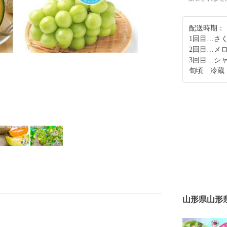
配送時期：
1回目…さ
2回目…メ
3回目…シ
旬頃 冷蔵
山形県山形