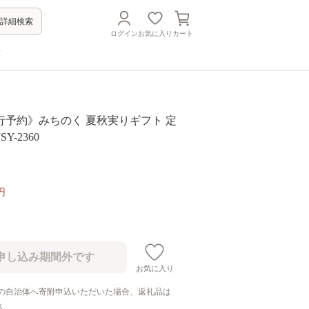
詳細検索
ログイン
お気に入り
カート
方
先行予約》みちのく 夏秋実りギフト 定
Y-2360
円
お気に入り
の自治体へ寄附申込いただいた場合、返礼品は
ん。