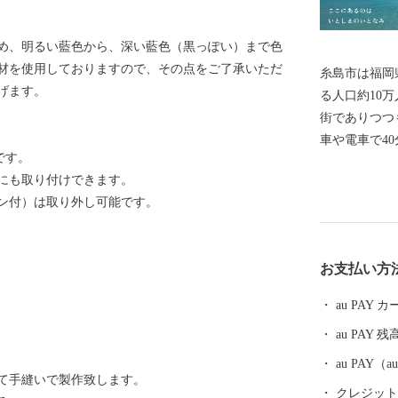
め、明るい藍色から、深い藍色（黒っぽい）まで色
材を使用しておりますので、その点をご了承いただ
糸島市は福岡
げます。
る人口約10
街でありつつ
車や電車で4
です。
あります。 
にも取り付けできます。
上位に入るこ
ン付）は取り外し可能です。
りました。会
場としても多
います。 また、糸島野菜、果物や糸島牛、豚などは東
お支払い方
京の飲食店で
有名です。 
au PAY
盛んで、冬場
au PAY 残
景は糸島の風
フやサーフィ
au PAY
て手縫いで製作致します。
ィ、ドライブ
クレジットカ