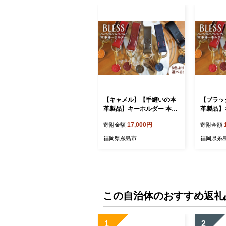
【キャメル】【手縫いの本
【ブラッ
革製品】キーホルダー 本革
革製品】
《糸島》【BLESS】 [AAA
《糸島》【BL
17,000円
寄附金額
寄附金額
002-1]
002-6]
福岡県糸島市
福岡県糸
この自治体のおすすめ返礼
1
2