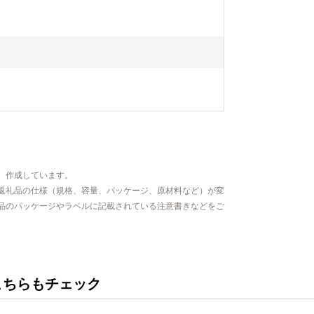
、作成しています。
返礼品の仕様（規格、容量、パッケージ、原材料など）が変
品のパッケージやラベルに記載されている注意書きなどをご
こちらもチェック