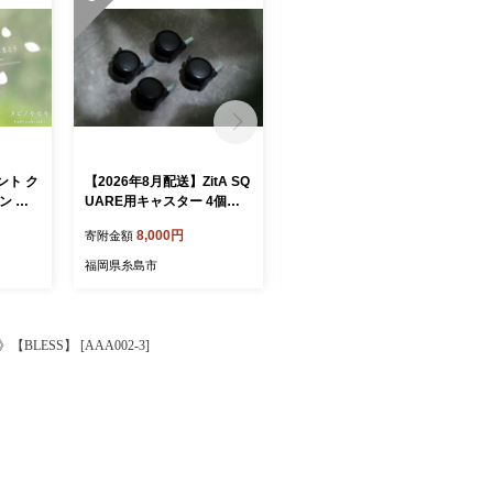
ント ク
【2026年8月配送】ZitA SQ
【ベージュ・2026年8月配
ン 紐
UARE用キャスター 4個セ
送】ハグワン ドッグステッ
セキ】
ット 糸島市 / 株式会社さく
プ（HUG-WAN） 糸島市 /
8,000円
28,000円
寄附金額
寄附金額
らドーム [AIR003-2608]
株式会社さくらドーム [AIR
004-6-2608]
福岡県糸島市
福岡県糸島市
SS】 [AAA002-3]