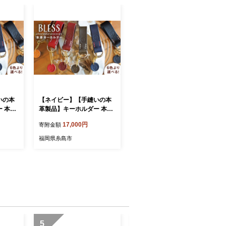
いの本
【ネイビー】【手縫いの本
 本革
革製品】キーホルダー 本革
《糸島》【BLESS】 [AAA
17,000円
寄附金額
002-2]
福岡県糸島市
5
6