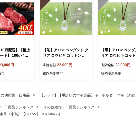
年10月配送】【極上
【茶】アロマ ペンダント ク
【黒】アロマ ペンダ
ーキ】 100g×4枚
リア ロウビキ コットン 紐
リア ロウビキ コット
 博多和牛 糸島
《糸島》【タビノキセキ】
《糸島》【タビノキ
23,000円
22,000円
22,000円
寄附金額
寄附金額
ートデリ工房】[A
[ADB001-2]
[ADB001-1]
] ステーキ ヒレ ヒレ
島市
福岡県糸島市
福岡県糸島市
 ヘレ 牛肉 赤身 黒
産 ランキング 上
おすすめ
その他雑貨・日用品
【レッド】【手縫いの本革製品】キーホルダー 本革《糸島》【BLE
貨・日用品ランキング
その他雑貨・日用品ランキング
糸島》【BLESS】 [AAA002-3]