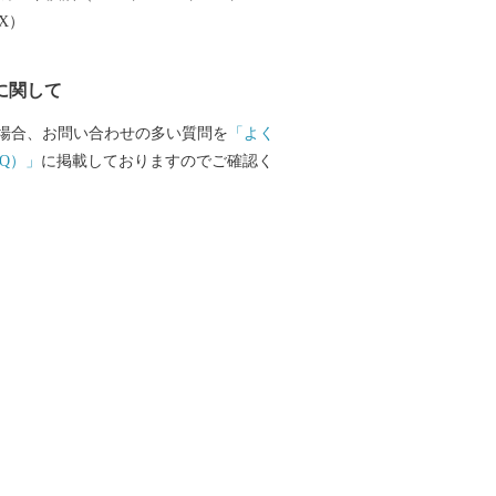
数多くのイベント等、四季を通じて様々
EX）
を感じていただけます。 糸島の自然
品を通じて、糸島の魅力をさらに知って
に関して
幸いです。
場合、お問い合わせの多い質問を
「よく
Q）」
に掲載しておりますのでご確認く