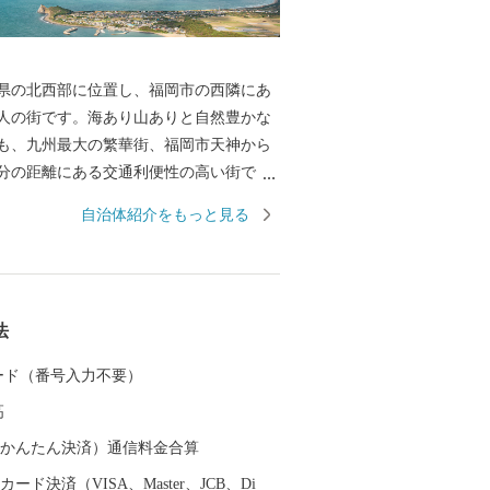
県の北西部に位置し、福岡市の西隣にあ
万人の街です。海あり山ありと自然豊かな
も、九州最大の繁華街、福岡市天神から
0分の距離にある交通利便性の高い街でも
近年は「移住したいまちランキング」でも
自治体紹介をもっと見る
ともあり、移住してこられる方も多くな
社員だけでなく、芸術家等の創作活動の
くの方に移住先として選んでいただいて
法
も取り扱われるほど、食の宝庫としても
天然真鯛の漁獲高は日本一、牡蠣の養殖が
 カード（番号入力不要）
になると約30軒もの牡蠣小屋が連なる風
高
物詩となっています。 このほかにもゴル
ン、登山、キャンプ等のアクティビテ
（auかんたん決済）通信料金合算
にぴったりな海辺の景観の良いレストラ
ード決済（VISA、Master、JCB、Di