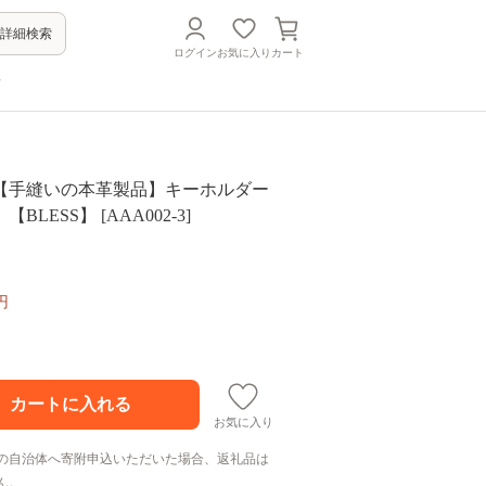
詳細検索
ログイン
お気に入り
カート
方
【手縫いの本革製品】キーホルダー
本革《糸島》【BLESS】 [AAA002-3]
円
お気に入り
の自治体へ寄附申込いただいた場合、返礼品は
ん。