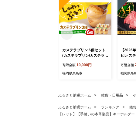
カステラプリン 6個セット
【2026
(カステラプリン/カステラ白
ヒレ ステ
プリン) 糸島市 / kasutera I
A4ランク
10,000円
寄附金額
寄附金額
MMER 洋菓子 プリン [AQP
【糸島ミ
001]
CA055
福岡県糸島市
福岡県糸
肉 フィレ
毛和牛 国
位 人気 
ふるさと納税ホーム
雑貨・日用品
ふるさと納税ホーム
ランキング
雑
【レッド】【手縫いの本革製品】キーホルダー 本革《