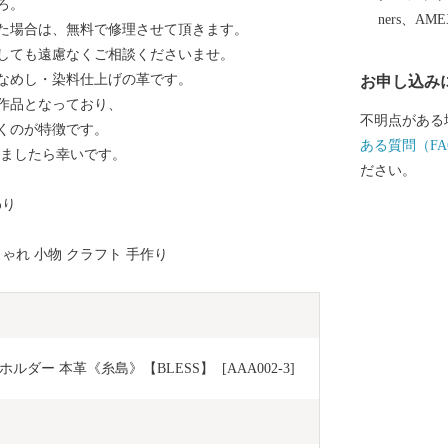
ろ。
ンやカフェ、
ners、AM
た場合は、無料で修理させて頂きます。
な形で糸島の魅力
しても遠慮なくご相談くださいませ。
が育んだ特産
なめし・染料仕上げの革です。
お申し込み
いただければ
作品となっており、
不明点がある
くのが特徴です。
ある質問（FA
けましたら幸いです。
ださい。
わり
しゃれ 小物 クラフト 手作り
 本革《糸島》【BLESS】  [AAA002-3]