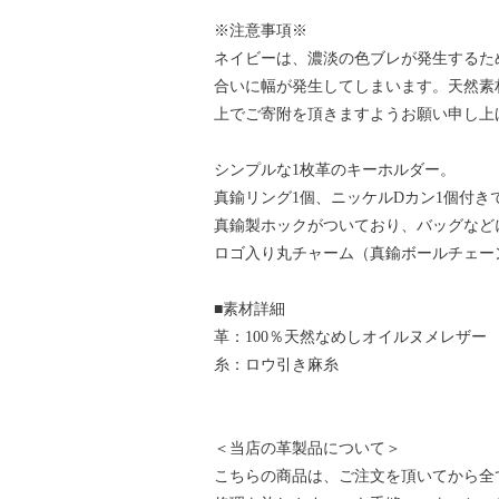
※注意事項※
ネイビーは、濃淡の色ブレが発生するた
合いに幅が発生してしまいます。天然素
上でご寄附を頂きますようお願い申し上
シンプルな1枚革のキーホルダー。
真鍮リング1個、ニッケルDカン1個付き
真鍮製ホックがついており、バッグなど
ロゴ入り丸チャーム（真鍮ボールチェー
■素材詳細
革：100％天然なめしオイルヌメレザー
糸：ロウ引き麻糸
＜当店の革製品について＞
こちらの商品は、ご注文を頂いてから全