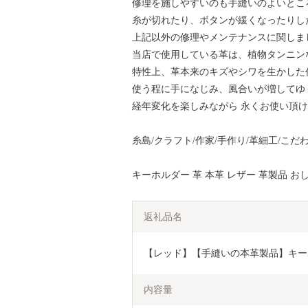
修理を施しやすいのも手縫いのよいとこ
糸が切れたり、ボタンが緩くなったりし
上記以外の修理やメンテナンスに関しま
当店で使用している革は、植物タンニン
特性上、革本来のキズやシワを生かした
使う程に手になじみ、風合いが増してゆ
経年変化を楽しみながら 永くお使い頂
糸島/クラフト/作家/手作り/革細工/こだ
キーホルダー 革 本革 レザー 革製品 お
返礼品名
【レッド】【手縫いの本革製品】キーホルダー
内容量