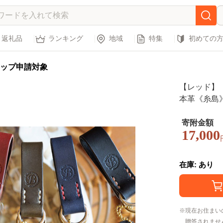
返礼品
ランキング
地域
特集
初めての
ップ申請対象
【レッド】
寄附金額
17,000
在庫: あり
現在お住まい
贈答されませ