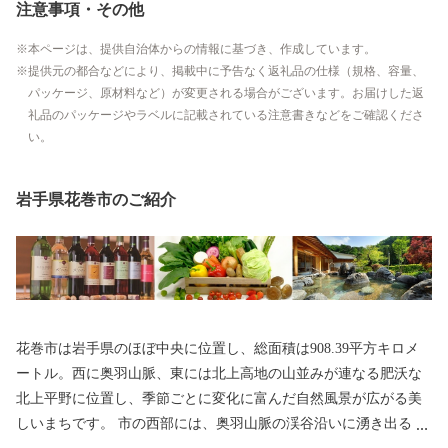
注意事項・その他
本ページは、提供自治体からの情報に基づき、作成しています。
提供元の都合などにより、掲載中に予告なく返礼品の仕様（規格、容量、
パッケージ、原材料など）が変更される場合がございます。お届けした返
礼品のパッケージやラベルに記載されている注意書きなどをご確認くださ
い。
岩手県花巻市のご紹介
花巻市は岩手県のほぼ中央に位置し、総面積は908.39平方キロメ
ートル。西に奥羽山脈、東には北上高地の山並みが連なる肥沃な
北上平野に位置し、季節ごとに変化に富んだ自然風景が広がる美
しいまちです。 市の西部には、奥羽山脈の渓谷沿いに湧き出る花