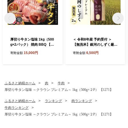
厚切り牛タン塩味 1kg（500
＜ 令和8年産 予約受付 ＞
g×2パック） 焼肉 BBQ 【76
【無洗米】銀河のしずく厳選
7】
プレミアム（減農薬・減化学
15,000円
6,500円
寄附金額
寄附金額
肥料）2kg 【2083】
ふるさと納税ホーム
肉
牛肉
厚切り牛タン塩味 ～クラウン プレミアム～ 1kg（500g×２P） 【1271】
ふるさと納税ホーム
ランキング
肉ランキング
牛肉ランキング
厚切り牛タン塩味 ～クラウン プレミアム～ 1kg（500g×２P） 【1271】