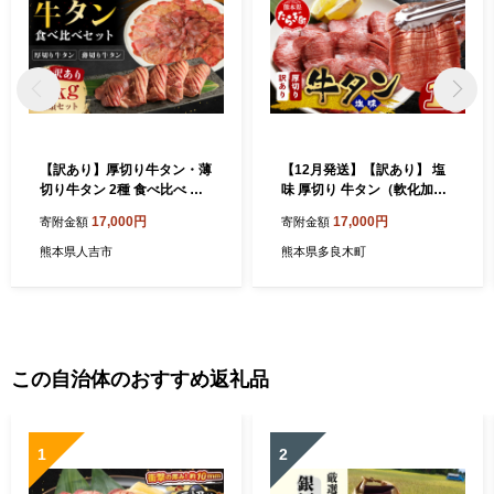
【訳あり】厚切り牛タン・薄
【12月発送】【訳あり】 塩
切り牛タン 2種 食べ比べ 各5
味 厚切り 牛タン（軟化加
00g 計約1kg
工） スライス 1kg ＜500g×2
17,000円
17,000円
寄附金額
寄附金額
＞
熊本県人吉市
熊本県多良木町
この自治体のおすすめ返礼品
1
2