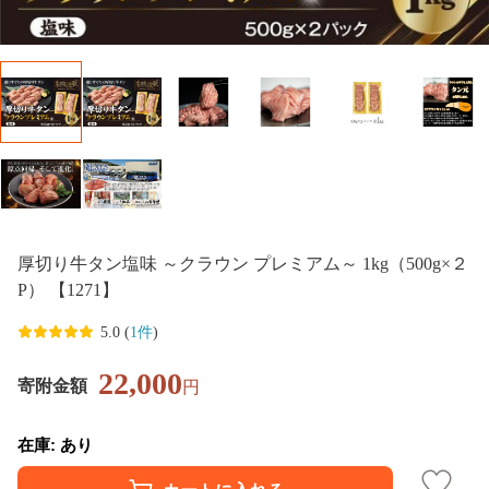
厚切り牛タン塩味 ～クラウン プレミアム～ 1kg（500g×２
P） 【1271】
5.0 (
1件
)
22,000
寄附金額
円
在庫: あり