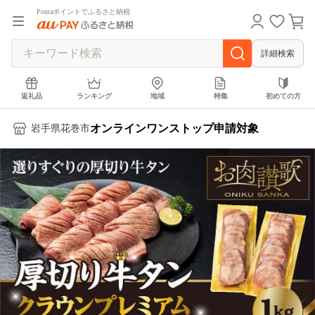
Pontaポイントでふるさと納税
詳細検索
返礼品
ランキング
地域
特集
初めての方
オンラインワンストップ申請対象
岩手県花巻市