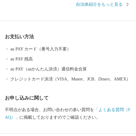
巻温泉郷があります。周辺は県立自然公園に指定され、立ちのぼ
自治体紹介をもっと見る
る湯けむりと深山の緑、目の前を流れる清流が、情緒豊かな風景
を醸し出します。 また、宮沢賢治や萬鉄五郎などの世界的に知ら
れる先人を輩出するとともに、早池峰神楽や鹿踊りなどの郷土芸
能、日本三大杜氏のひとつ南部杜氏、さき織り、ホームスパン等
お支払い方法
の優れた技術が多く伝えられています。さらに、岩手県内唯一の
花巻空港があり、東北新幹線新花巻駅や東北自動車道、東北横断
au PAY カード（番号入力不要）
自動車道などの高速交通網が整備されるなど、北東北の高速交通
au PAY 残高
網の結節点という極めて恵まれた拠点性を有しています。
au PAY（auかんたん決済）通信料金合算
クレジットカード決済（VISA、Master、JCB、Diners、AMEX）
お申し込みに関して
不明点がある場合、お問い合わせの多い質問を
「よくある質問（F
AQ）」
に掲載しておりますのでご確認ください。