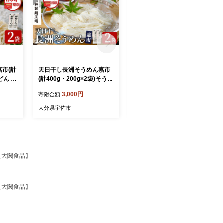
市(計
天日干し長洲そうめん嘉市
竹のランチョンマット 織 ～
うどん 饂
(計400g・200g×2袋)そうめ
orinasu～ (1枚・縦20cm×
ル 簡単
ん 素麺 麺類 手軽 こだわり
横40cm) 竹細工 手作り 雑
3,000円
37,000円
寄附金額
寄附金額
0140
ツルツル 簡単調理 常温 大
貨 工芸品 【115000700】
工場】
分県産【101401500】【四
【たけのわ】
大分県宇佐市
大分県宇佐市
井製麺工場】
】【大関食品】
】【大関食品】