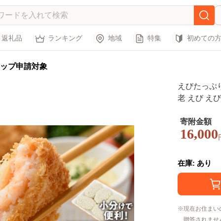
返礼品
ランキング
地域
特集
初めての
ップ申請対象
えびたっぷりえ
老 えび え
かず おつまみ
品】
寄附金額
16,000
在庫: あり
現在お住まい
贈答されませ