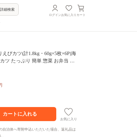
詳細検索
ログイン
お気に入り
カート
方
びカツ(計1.8kg・60g×5枚×6P)海
びカツ たっぷり 簡単 惣菜 お弁当 お
 小分け【105800301】【大関食
円
お気に入り
の自治体へ寄附申込いただいた場合、返礼品は
ん。