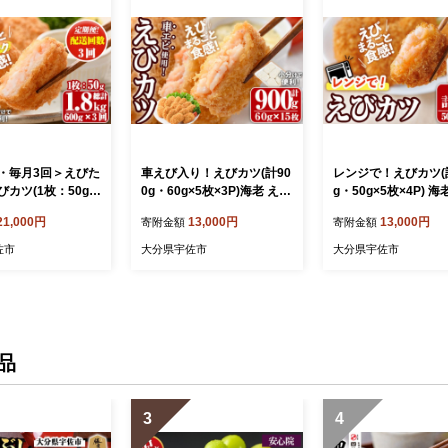
・毎月3回＞えびた
車えび入り！えびカツ(計90
レンジで！えびカツ(
カツ(1枚：50g)
0g・60g×5枚×3P)海老 えび
g・50g×5枚×4P) 海
kg)海老 えび えび
車エビ 車えび えびカツ た
えびカツ たっぷり 簡
21,000円
13,000円
13,000円
寄附金額
寄附金額
ぷり 簡単 惣菜 お
っぷり 簡単 惣菜 お弁当 お
菜 お弁当 おかず お
ず おつまみ 小分
かず おつまみ 小分け【105
小分け【10580140
佐市
大分県宇佐市
大分県宇佐市
だけ【20580010
801201】【大関食品】
関食品】
関食品】
品
3
4