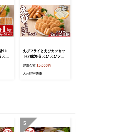
計1k
えびフライとえびカツセッ
老 えび
ト(2種)海老 えび えびフラ
単 惣
イ えびカツ 簡単 惣菜 お弁
15,000円
寄附金額
つまみ
当 おかず おつまみ 揚げる
0】【大
だけ セット【105800601】
大分県宇佐市
【大関食品】
5
6