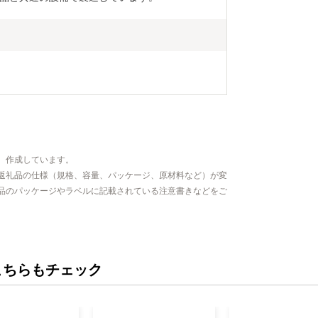
、作成しています。
返礼品の仕様（規格、容量、パッケージ、原材料など）が変
品のパッケージやラベルに記載されている注意書きなどをご
こちらもチェック