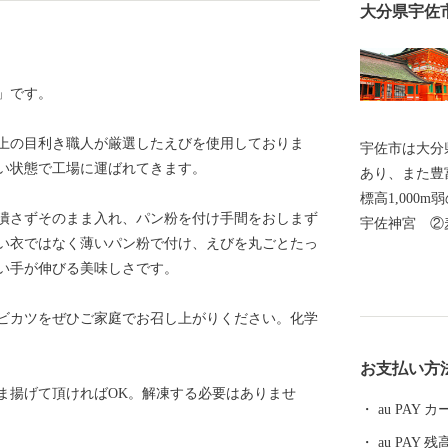
大分県宇佐
」です。
以上の目利き職人が厳選したえびを使用しておりま
宇佐市は大分
い状態で工場に運ばれてきます。
あり、また豊
標高1,000m弱の山
潰さずそのまま入れ、パン粉を付け手間をおしまず
宇佐神宮 ②
い衣ではなく薄いパン粉で付け、えびを丸ごとたっ
産量 ④双葉
い手が伸びる美味しさです。
発祥地】①神
⑤からあげ専門店
ビカツをぜひご家庭でお召し上がりください。化学
造業及び酒類
ーカー売上ラ
お支払い方
した集計によ
ま揚げて頂ければOK。解凍する必要はありませ
au PAY
au PAY 残