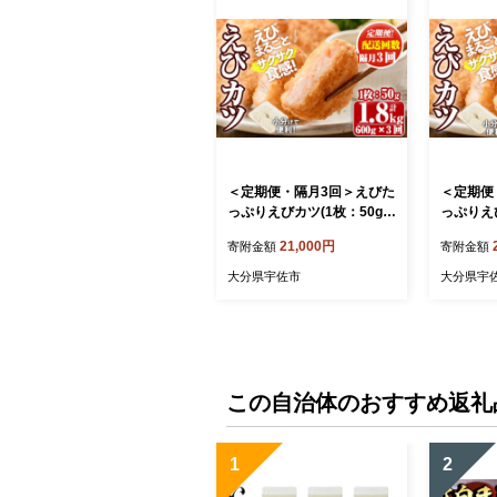
＜定期便・隔月3回＞えびた
＜定期便
っぷりえびカツ(1枚：50g)
っぷりえび
(総計1.8kg)海老 えび えび
(総計1.8
21,000円
寄附金額
寄附金額
カツ たっぷり 簡単 惣菜 お
カツ たっ
弁当 おかず おつまみ 小分
弁当 おか
大分県宇佐市
大分県宇
け 揚げるだけ【20580020
け 揚げる
0】【大関食品】
0】【大
この自治体のおすすめ返礼
1
2