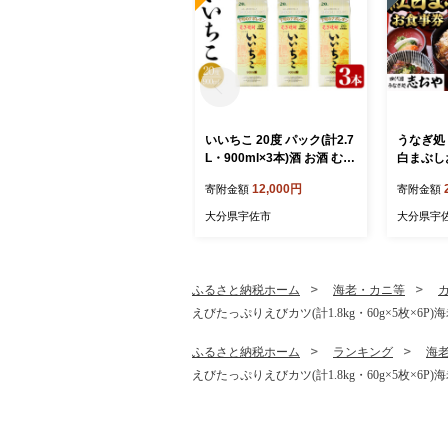
いいちこ 20度 パック(計2.7
うなぎ処 
L・900ml×3本)酒 お酒 むぎ
白まぶし
焼酎 麦焼酎 いいちこ アル
なぎ 鰻 
12,000円
寄附金額
寄附金額
コール 飲料 常温 紙パック
蒲焼き 白
【106101500】【酒のひろ
まぶし 
大分県宇佐市
大分県宇
た】
【1094
ふるさと納税ホーム
海老・カニ等
えびたっぷりえびカツ(計1.8kg・60g×5枚×6P
ふるさと納税ホーム
ランキング
海
えびたっぷりえびカツ(計1.8kg・60g×5枚×6P