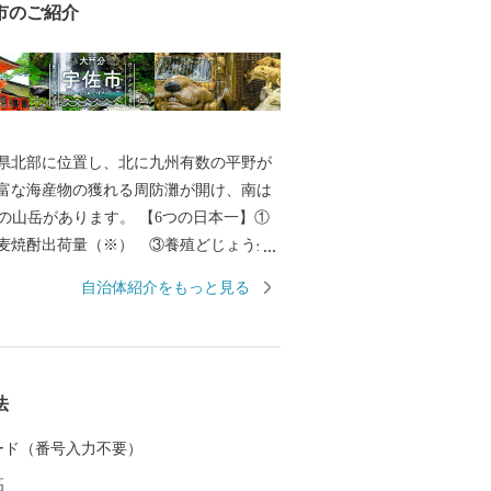
市のご紹介
県北部に位置し、北に九州有数の平野が
富な海産物の獲れる周防灘が開け、南は
岳があります。 【6つの日本一】①
麦焼酎出荷量（※） ③養殖どじょう生
山 ⑤石橋 ⑥鏝絵（こてえ） 【6つの
自治体紹介をもっと見る
仏習合 ②神輿 ③放生会 ④万年青
 ⑥グリーンツーリズム ※「酒類製
卸売業の概況（国税庁）」及び「焼酎メ
ンキング（帝国データバンク）」を基に
法
る
 カード（番号入力不要）
高