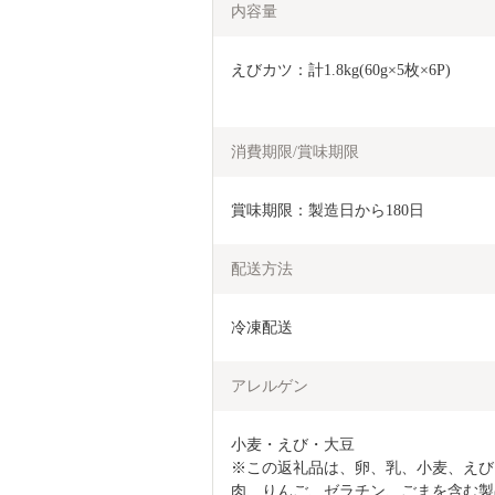
内容量
えびカツ：計1.8kg(60g×5枚×6P)
消費期限/賞味期限
賞味期限：製造日から180日
配送方法
冷凍配送
アレルゲン
小麦・えび・大豆

※この返礼品は、卵、乳、小麦、えび
肉、りんご、ゼラチン、ごまを含む製