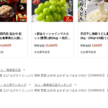
四代目 志おや 紅
＜訳あり＞シャインマスカ
天日干し地粉うどん嘉
お食事券(1人前)う
ット(青秀) (約2kg) ＜先行予
2kg・200g×10袋)
ウナギ 国産 九州産
約受付中！2026年9月上旬
飩 麺類 手軽 ツルツ
24,000円
15,000円
3,000円
寄附金額
寄附金額
焼き うな重 ひつ
から順次発送予定＞ ＜北海
調理 常温 大分県産【1
タレ付き 勝負めし
道 沖縄 離島配送不可＞ぶど
1600】【四井製麺
佐市
大分県宇佐市
大分県宇佐市
01000】【志おや】
う 葡萄 フルーツ 青秀 【10
6301400】【大分県農業協
同組合 北部エリア】
カニ・海老加工品
)海老 えび えびカツ たっぷり 簡単 惣菜 お弁当 おかず おつまみ 小分け【105800301
老・カニ等ランキング
カニ・海老加工品ランキング
)海老 えび えびカツ たっぷり 簡単 惣菜 お弁当 おかず おつまみ 小分け【105800301