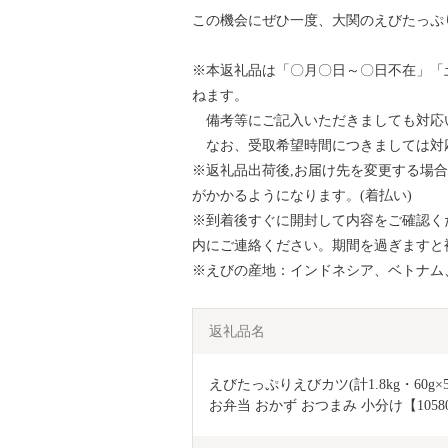
この機会にぜひ一度、大関のえびたっぷ
※本返礼品は「〇月〇日～〇日不在」「
ねます。
備考等にご記入いただきましても対応
なお、受取希望時間につきましては対
※返礼品出荷後,お届け先を変更する場
がかかるようになります。(着払い)
※到着後すぐに開封して内容をご確認く
内にご連絡ください。期間を過ぎますと
※えびの産地：インドネシア、ベトナム
返礼品名
えびたっぷりえびカツ(計1.8kg・60g×
お弁当 おかず おつまみ 小分け【1058