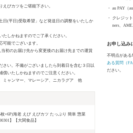
りえびカツをご堪能下さい。
au PAY
クレジットカ
土日(平日)受取希望」など発送日の調整をいたしか
ners、AM
いたしかねますのでご了承ください。
応可能でございます。
お申し込み
合,当初のお届け先から変更後のお届け先までの運賃
不明点がある
ある質問（FA
ださい。不備がございましたら到着日を含む３日以
ださい。
補償いたしかねますのでご注意ください。
、ミャンマー、マレーシア、ニカラグア 他
5枚×6P)海老 えび えびカツ たっぷり 簡単 惣菜 
00301】【大関食品】