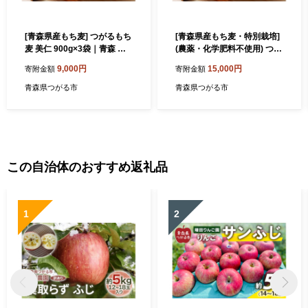
[青森県産もち麦] つがるもち
[青森県産もち麦・特別栽培]
麦 美仁 900g×3袋｜青森 津
(農薬・化学肥料不使用) つが
軽 食物繊維 もちむぎ 無農薬
るもち麦 美仁 900g×3袋｜津
9,000円
15,000円
寄附金額
寄附金額
[0335]
軽 食物繊維 [0343]
青森県つがる市
青森県つがる市
この自治体のおすすめ返礼品
1
2