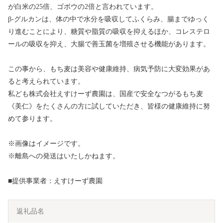
が白米の25倍、ゴボウの2倍と言われています。
β-グルカンは、体の中で水分を吸収してふくらみ、腸までゆっく
り進むことにより、糖質や脂質の吸収を抑えるほか、コレステロ
ールの吸収を抑え、大腸で善玉菌を増殖させる機能があります。
この事から、もち麦は美容や健康維持、病気予防に大変効果があ
ると考えられています。
私ども株式会社えすけーず農園は、国産で安全なつがるもち麦
《美仁》をたくさんの方に試していただき、皆様の健康維持に努
めて参ります。
※画像はイメージです。
※離島への発送はいたしかねます。
■提供事業者：えすけーず農園
返礼品名