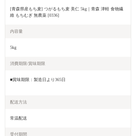
[青森県産もち麦] つがるもち麦 美仁 5kg｜青森 津軽 食物繊
維 もちむぎ 無農薬 [0336]
内容量
5kg
消費期限/賞味期限
■賞味期限：製造日より365日
配送方法
常温配送
受付期間