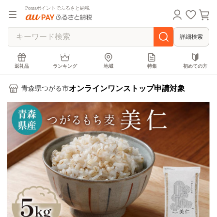
Pontaポイントでふるさと納税
詳細検索
返礼品
ランキング
地域
特集
初めての方
オンラインワンストップ申請対象
青森県つがる市