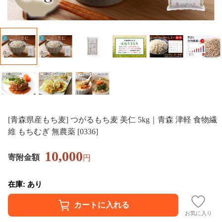
[青森県産もち麦] つがるもち麦 美仁 5kg｜青森 津軽 食物繊
維 もちむぎ 無農薬 [0336]
10,000
寄附金額
円
在庫: あり
お気に入り