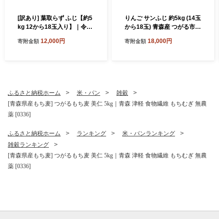
[訳あり] 葉取らず ふじ【約5
りんご サンふじ 約5kg (14玉
kg 12から18玉入り】｜令和
から18玉) 青森産 つがる市
8年 2026年 訳アリ 訳あり 家
【2026年11月下旬より順次
12,000円
18,000円
寄附金額
寄附金額
庭用 青森産 津軽 つがる りん
発送】｜青森県産 津軽 つが
ご リンゴ 果物 フルーツ ふじ
る リンゴ 果物 フルーツ 青森
フジ 青森りんご マタニティ
ふじ さんふじ サンフジ 青森
フード認定 [1056]
りんご 令和8年 2026年 [099
1]
ふるさと納税ホーム
米・パン
雑穀
[青森県産もち麦] つがるもち麦 美仁 5kg｜青森 津軽 食物繊維 もちむぎ 無農
薬 [0336]
ふるさと納税ホーム
ランキング
米・パンランキング
雑穀ランキング
[青森県産もち麦] つがるもち麦 美仁 5kg｜青森 津軽 食物繊維 もちむぎ 無農
薬 [0336]