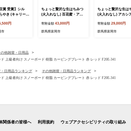
臣賞 受賞】シル
ちょっと贅沢な生はちみつ
ちょっと贅沢な生は
らやき (キャリー箱
(火入れなし) 百花蜜・アカ
(火入れなし) アカシ
) 富岡産シルク入り
シア・栗セット F21E-570
セット F21E-569
6,500円
43,000円
29,000円
寄附金額
寄附金額
銘菓 まゆ菓優 田
地 お菓子 和菓子
岡市
群馬県富岡市
群馬県富岡市
 しっとり シルク
E-579
その他雑貨・日用品
ド) ハード 上級者向け スノーボード 樹脂 カービングプレート 赤 レッド F20E-341
貨・日用品ランキング
その他雑貨・日用品ランキング
ド) ハード 上級者向け スノーボード 樹脂 カービングプレート 赤 レッド F20E-341
体関係者の皆様へ
利用規約
ウェブアクセシビリティの取り組み