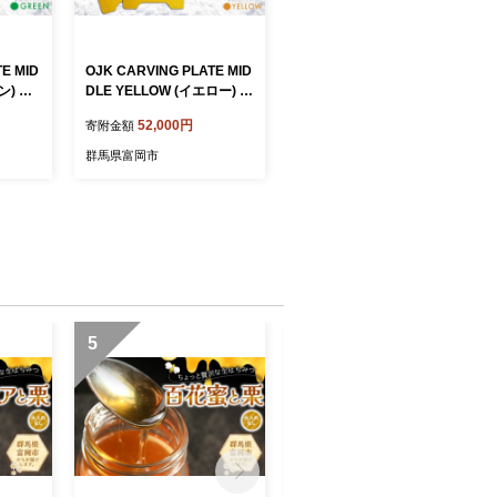
E MID
OJK CARVING PLATE MID
ン) ミ
DLE YELLOW (イエロー) ミ
ノーボー
ドル 初心者向け スノーボー
52,000円
寄附金額
プレート
ド 樹脂 カービングプレート
3
イエロー 黄色 F20E-344
群馬県富岡市
5
6