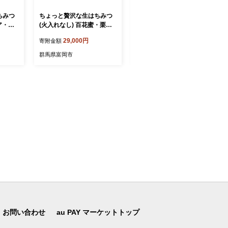
ちみつ
ちょっと贅沢な生はちみつ
ちょっと贅沢な生はちみつ
ア・栗
(火入れなし) 百花蜜・栗セ
(火入れなし) 百花蜜・アカ
ット F21E-568
シアセット F21E-567
29,000円
29,000円
寄附金額
寄附金額
群馬県富岡市
群馬県富岡市
お問い合わせ
au PAY マーケットトップ