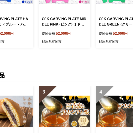
RVING PLATE HA
OJK CARVING PLATE MID
OJK CARVING PLAT
UE ＜ブルー＞ ハー
DLE PINK (ピンク) ミドル
DLE GREEN (グリー
者向け スノーボード
初心者向け スノーボード 樹
ドル 初心者向け ス
52,000円
52,000円
52,000円
寄附金額
寄附金額
ービングプレート 青
脂 カービングプレート ピン
ド 樹脂 カービング
0E-048
ク F20E-342
グリーン 緑 F20E-34
岡市
群馬県富岡市
群馬県富岡市
品
3
4