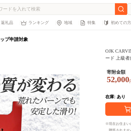
返礼品
ランキング
地域
特集
初めての
ップ申請対象
OJK CARVI
ード 上級者
プレート 赤 レ
寄附金額
52,000
在庫: あり
現在お住まい
贈答されませ