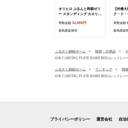
オリヒロ ぷるんと蒟蒻ゼリ
【外務大
ー スタンディング カロリー
ク・ド・
ゼロ ＜シャインマスカット
5個入り
32,000円
寄附金額
寄附金額
＞ 1ケース(48個入) こんに
どらやき 
ゃく ゼリー スタンドパウチ
島屋 ご当
群馬県富岡市
群馬県富
蒟蒻 コンニャク シャインマ
ふわふわ
スカット マスカット 食品 F
食品 F21
21E-585
ふるさと納税ホーム
雑貨・日用品
OJK CARVING PLATE HARD RED (レッ
ふるさと納税ホーム
ランキング
雑
OJK CARVING PLATE HARD RED (レッ
プライバシーポリシー
運営会社
自治