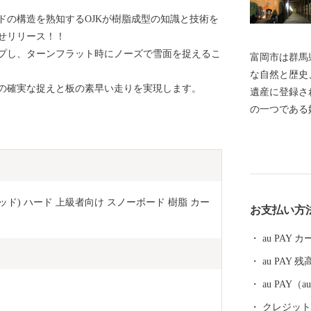
ドの構造を熟知するOJKが樹脂成型の知識と技術を
せリリース！！
プし、ターンフラット時にノーズで雪面を捉えるこ
富岡市は群馬
な自然と歴史
の確実な捉えと板の素早い走りを実現します。
遺産に登録さ
の一つである
楽しんでいた
だき、富岡市
ED (レッド) ハード 上級者向け スノーボード 樹脂 カー
お支払い方
au PAY
au PAY 残
au PAY
クレジットカ