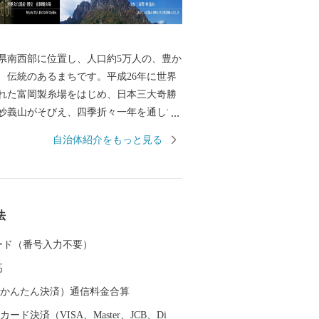
県南西部に位置し、人口約5万人の、豊か
、伝統のあるまちです。平成26年に世界
れた富岡製糸場をはじめ、日本三大奇勝
妙義山がそびえ、四季折々一年を通して
だけます。ぜひ富岡市に足を運んでいた
自治体紹介をもっと見る
の魅力をご体感ください。
法
 カード（番号入力不要）
高
（auかんたん決済）通信料金合算
ード決済（VISA、Master、JCB、Di