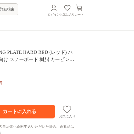
詳細検索
ログイン
お気に入り
カート
方
NG PLATE HARD RED (レッド) ハ
向け スノーボード 樹脂 カービング
ッド F20E-341
円
お気に入り
の自治体へ寄附申込いただいた場合、返礼品は
ん。