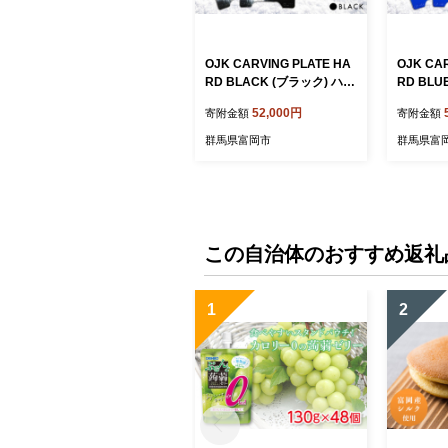
OJK CARVING PLATE HA
OJK CA
RD BLACK (ブラック) ハー
RD BL
ド 上級者向け スノーボード
ド 上級
52,000円
寄附金額
寄附金額
樹脂 カービングプレート 黒
樹脂 カ
ブラック F20E-617
ブルー F2
群馬県富岡市
群馬県富
この自治体のおすすめ返礼
1
2