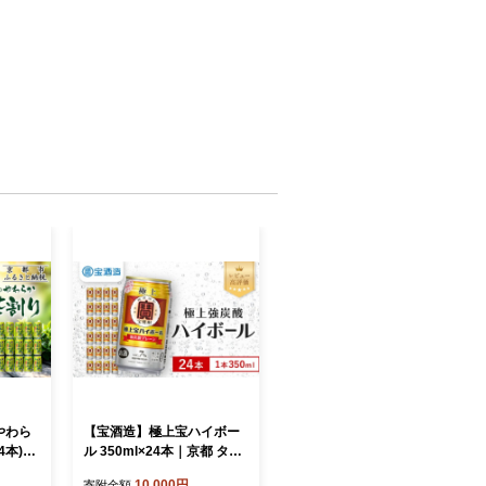
やわら
【宝酒造】極上宝ハイボー
4本)［
ル 350ml×24本｜京都 タカ
お茶割り
ラ 焼酎 酎ハイ ハイボール
10,000円
寄附金額