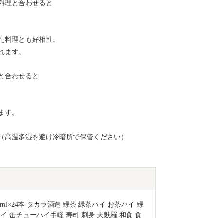
料理と合わせると
た料理とも好相性。
れます。
と合わせると
ます。
月（高温多湿を避け冷暗所で保管ください）
l×24本 タカラ酒造 緑茶 緑茶ハイ お茶ハイ 緑
イ 缶チューハイ手軽 寿司 刺身 天麩羅 和食 食