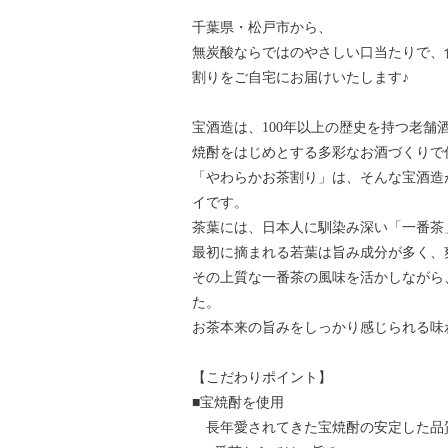
千葉県・松戸市から、
無炭酸ならではのやさしい口当たりで、
割りをご自宅にお届けいたします♪
宝酒造は、100年以上の歴史を持つ老舗
焼酎をはじめとする多彩なお酒づくりで
「やわらかお茶割り」は、そんな宝酒造
イです。
茶葉には、日本人に馴染み深い「一番茶
最初に摘まれる若葉は旨み成分が多く、
その上質な一番茶の風味を活かしながら
た。
お茶本来の旨みをしっかり感じられる味
【こだわりポイント】
■宝焼酎を使用
長年愛されてきた宝焼酎の安定した品