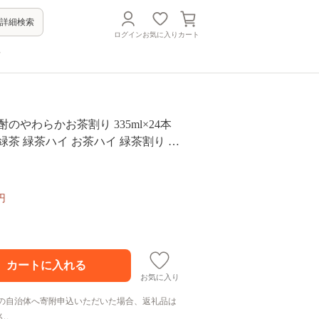
詳細検索
ログイン
お気に入り
カート
方
酎のやわらかお茶割り 335ml×24本
緑茶 緑茶ハイ お茶ハイ 緑茶割り 日
 本格的 チューハイ 缶チューハイ手
身 天麩羅 和食 食中酒 無炭酸 やわら
せ ご当地 送料無料 千葉県 松戸市
円
お気に入り
の自治体へ寄附申込いただいた場合、返礼品は
ん。