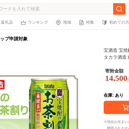
返礼品
ランキング
地域
特集
初めての
ップ申請対象
宝酒造 宝焼
タカラ酒造 
本茶 一番茶
軽 寿司 刺
寄附金額
14,500
か お取り寄
在庫: あり
現在お住まい
贈答されませ