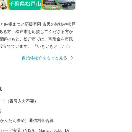
税まつど応援寄附 市民の皆様や松戸
ある方、松戸市を応援してくださる方か
理解のもと、松戸市では、寄附金を市政
役立てています。 「いきいきとした市民
ちよい地域の舞台、風格のある都市の舞
自治体紹介をもっと見る
・まつど」3つの舞台に薫る自然や文化・
かさの中で、賑わいや和みを享受し、互
がら「元気な松戸」「魅力的なふるさと
を進めてまいります。 皆様のご寄附、ご
法
ております。 ■□
………………………………………… お礼
 カード（番号入力不要）
等のお問い合わせはこちらへ 松戸市ふる
高
806（平日9：00～1
050-3488-0889 メール：matsudo@furu
（auかんたん決済）通信料金合算
ード決済（VISA、Master、JCB、Di