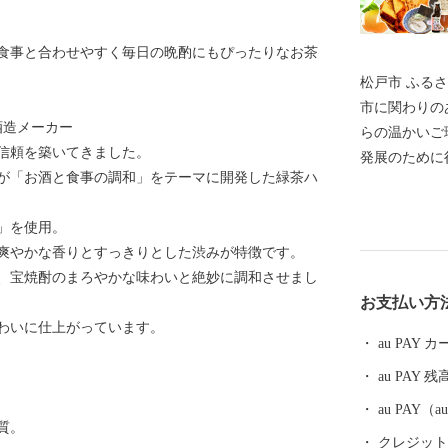
食事と合わせやすく毎日の晩酌にもぴったりなお茶
松戸市 ふるさと納
市に関わりの
酒造メーカー
らの温かいご
信頼を築いてきました。
発展のために
が「お酒と食事の調和」をテーマに開発した緑茶ハ
の舞台、ここ
台のあるまち
」を使用。
芸術などの豊
爽やかな香りとすっきりとした渋みが特徴です。
いを尊重しな
、宝焼酎のまろやかな味わいと絶妙に調和させまし
松戸」づくり
お支払い方
支援をお待ちし
わいに仕上がっています。
■……………
au PAY
の品・証明書
au PAY 残
さと納税事務局 電話 ：050-3146-0
8：00） ＦＡＸ：
au PAY
質。
sato-bpo.com
クレジットカ