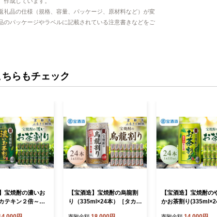
、作成しています。
返礼品の仕様（規格、容量、パッケージ、原材料など）が変
品のパッケージやラベルに記載されている注意書きなどをご
こちらもチェック
】宝焼酎の濃いお
【宝酒造】宝焼酎の烏龍割
【宝酒造】宝焼酎の
カテキン２倍～（3
り（335ml×24本）［タカラ
かお茶割り(335ml×2
24本）［タカラ 京都
京都 お酒 チューハイ 缶チ
京都 タカラ 焼酎の
14,000円
18,000円
14,000円
寄附金額
寄附金額