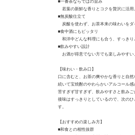
■一番茶ならではの旨み
若葉の新鮮な香りとコクを贅沢に活用
■無炭酸仕立て
炭酸を使わず、お茶本来の味わいをダ
■食中酒にもピッタリ
和洋中どんな料理にも合う、すっきり
■飲みやすい設計
お酒が得意でない方でも楽しみやすい
【味わい・飲み口】
口に含むと、お茶の爽やかな香りと自然
続いて宝焼酎のやわらかいアルコール感
苦すぎず甘すぎず、飲みやすさと飲みご
後味はすっきりとしているので、次のひ
す。
【おすすめの楽しみ方】
■和食との相性抜群