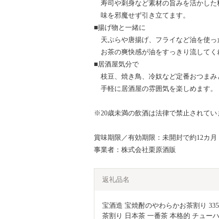
寿司や刺身など素材の旨みを活かした
味を邪魔せず引き立てます。
■揚げ物と一緒に
天ぷらや唐揚げ、フライなど油を使っ
お茶の爽快感が油をすっきり流してく
■居酒屋気分で
枝豆、焼き鳥、冷奴など定番おつまみ
手軽に居酒屋の雰囲気を楽しめます。
※20歳未満の飲酒は法律で禁止されてい
賞味期限／有効期限：未開封で約12カ
事業者：株式会社栗原酒販
返礼品名
宝酒造 宝焼酎のやわらかお茶割り 335m
茶割り 日本茶 一番茶 本格的 チューハ