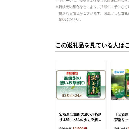
本ページは、提供自治体からの情報に基づき
提供元の都合などにより、掲載中に予告なく
更される場合がございます。お届けした返礼
確認ください。
この返礼品を見ている人は
宝酒造 宝焼酎の濃いお茶割
【宝酒造
り 335ml×24本 タカラ酒造
茶割り～
緑茶 緑茶ハイ お茶ハイ 緑
35ml×
14,500円
寄附金額
寄附金額