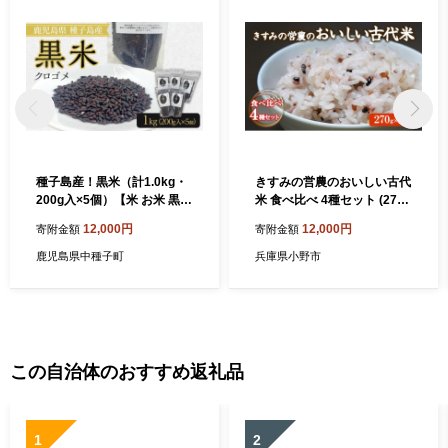
種子島産！黒米（計1.0kg・
きすみの営農のおいしい古代
200g入×5個）【米 お米 黒米
米 食べ比べ 4種セット (270g
こめ くろごめ こくまい くろ
×4袋) / 赤米 黒米 玄米 もち米
12,000円
12,000円
寄附金額
寄附金額
まい 個包装 小分け 料理 健康
うるち米 お米 雑穀 食べくら
特産品 鹿児島県 中種子町 ふ
べ 令和7年度産 きすみの 健
鹿児島県中種子町
兵庫県小野市
るさと納税 送料無料 BO0
康ごはん 食物繊維
4】
この自治体のおすすめ返礼品
1
2