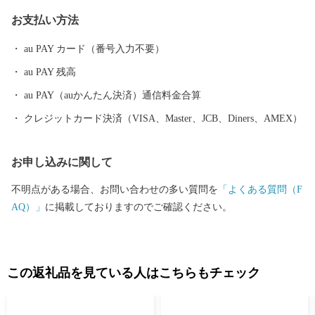
か訪れることができない“道南の秘境”です。 圧倒的な大自然の風
お支払い方法
景と透き通った海、航路に現れる奇岩や段崖、幻想的な「青の洞
窟」など、心揺さぶる絶景と古(いにしえ)の歴史を目の当たりにす
au PAY カード（番号入力不要）
ることができます。 また、高校生までの医療費無料化や出産祝金
au PAY 残高
交付事業など、子育て支援に力を入れております。 食べ物の美味
しさと大自然の迫力、子育て支援制度の豊富さが横綱級の福島町
au PAY（auかんたん決済）通信料金合算
へ、ぜひ一度足をお運びください。
クレジットカード決済（VISA、Master、JCB、Diners、AMEX）
お申し込みに関して
不明点がある場合、お問い合わせの多い質問を
「よくある質問（F
AQ）」
に掲載しておりますのでご確認ください。
この返礼品を見ている人はこちらもチェック