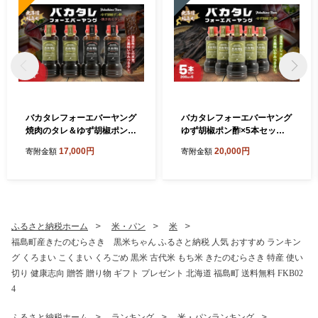
バカタレフォーエバーヤング
バカタレフォーエバーヤング
焼肉のタレ＆ゆず胡椒ポン酢
ゆず胡椒ポン酢×5本セット
×各2本セット 【 ゆず胡椒ポ
【 ゆず胡椒ポン酢 北海道 福
17,000円
20,000円
寄附金額
寄附金額
ン酢 北海道 福島町 真昆布 使
島町 真昆布 使用 昆布だし ポ
用 昆布だし ポン酢 柚子胡椒
ン酢 柚子胡椒 ポン酢 万能ポ
ポン酢 万能ポン酢 ご当地 調
ン酢 ご当地 調味料 北海道産
味料 北海道産 真昆布 豚しゃ
真昆布 豚しゃぶ ポン酢 水炊
ぶ ポン酢 水炊き ポン酢 焼肉
き ポン酢 焼肉 に合う ポン酢
に合う ポン酢 大人向け ポン
大人向け ポン酢 福島町商工
ふるさと納税ホーム
米・パン
米
酢 福島町商工会青年部 バカ
会青年部 バカタレフォーエ
福島町産きたのむらさき 黒米ちゃん ふるさと納税 人気 おすすめ ランキン
タレフォーエバーヤング 北
バーヤング 北海道 ご当地グ
グ くろまい こくまい くろごめ 黒米 古代米 もち米 きたのむらさき 特産 使い
海道 ご当地グルメ 柚子香る
ルメ 柚子香る ポン酢 だし香
ポン酢 だし香る ポン酢 】 F
る ポン酢 】 FKB084
切り 健康志向 贈答 贈り物 ギフト プレゼント 北海道 福島町 送料無料 FKB02
KB085
4
ふるさと納税ホーム
ランキング
米・パンランキング