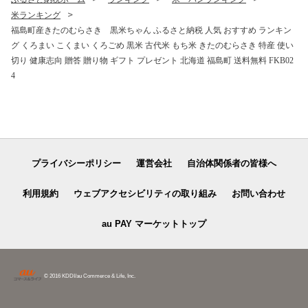
米ランキング
福島町産きたのむらさき 黒米ちゃん ふるさと納税 人気 おすすめ ランキン
グ くろまい こくまい くろごめ 黒米 古代米 もち米 きたのむらさき 特産 使い
切り 健康志向 贈答 贈り物 ギフト プレゼント 北海道 福島町 送料無料 FKB02
4
プライバシーポリシー
運営会社
自治体関係者の皆様へ
利用規約
ウェブアクセシビリティの取り組み
お問い合わせ
au PAY マーケットトップ
© 2016 KDDI/au Commerce & Life, Inc.