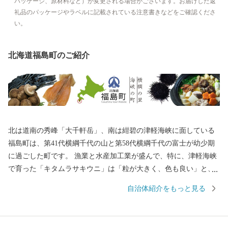
パッケージ、原材料など）が変更される場合がございます。お届けした返
礼品のパッケージやラベルに記載されている注意書きなどをご確認くださ
い。
北海道福島町のご紹介
北は道南の秀峰「大千軒岳」、南は紺碧の津軽海峡に面している
福島町は、第41代横綱千代の山と第58代横綱千代の富士が幼少期
に過ごした町です。 漁業と水産加工業が盛んで、特に、津軽海峡
で育った「キタムラサキウニ」は「粒が大きく、色も良い」と、
町内外問わず大変好評です。また、日本最大級の生産量を誇る
自治体紹介をもっと見る
「するめ」をはじめとした水産加工品が豊富です。 2019年6月1日
には、一般社団法人福島町まちづくり工房が「岩部クルーズ」の
運航を開始しました。福島町の東に位置する岩部海岸は、船でし