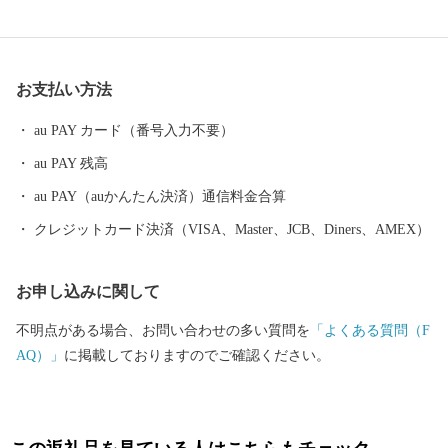
ます。 また、良質な米ときれいな水から生まれる地酒や歴史を持
ち、先進の技術に支えられた米沢牛のおいしさは、町内外から非
常に高い評価を受けています。 『川西ダリヤ園』では、650品種1
お支払い方法
00,000本のダリアを咲かせ、毎年8月はじめから11月上旬の降霜の
時期まで開園しています。メキシコ原産のダリアは、ふるさとメ
au PAY カード（番号入力不要）
キシコの太陽の輝きのように咲き誇り、多くの来園者で賑わって
au PAY 残高
います。
au PAY（auかんたん決済）通信料金合算
クレジットカード決済（VISA、Master、JCB、Diners、AMEX）
お申し込みに関して
不明点がある場合、お問い合わせの多い質問を
「よくある質問（F
AQ）」
に掲載しておりますのでご確認ください。