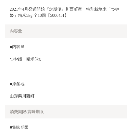
2021年4月発送開始『定期便』川西町産　特別栽培米「つや
姫」精米5kg 全10回【5006451】
内容量
■内容量
つや姫　精米5kg
■原産地
山形県川西町
消費期限/賞味期限
■賞味期限