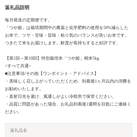
返礼品説明
毎月発送の定期便です。
「つや姫」は栽培期間中の農薬と化学肥料の使用を50%減らした
お米で、ツヤ・甘味・旨味・粘り気のバランスが良いお米です。
つきたて米をお届けします。鮮度が長持ちすると好評です。
【第1回～第10回】特別栽培米「つや姫」精米5kg
<すべて共通>
■注意事項/その他【ワンポイント・アドバイス】
・美味しく召し上がっていただくため、到着後1ヶ月以内の消費を
お勧めいたします。
・直射日光を避け、風通しがよい冷暗所で保管ください。
・品質に問題があった場合、お礼品到着後1週間を目処にご連絡く
ださい。
返礼品名