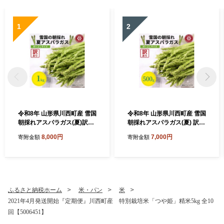
1
2
令和8年 山形県川西町産 雪国
令和8年 山形県川西町産 雪国
朝採れアスパラガス(夏)訳あ
朝採れアスパラガス(夏) 訳あ
り(不揃い)M～2L 相当 1kg
り(不揃い)M～2L 相当 500
8,000円
7,000円
寄附金額
寄附金額
【1764660】
g【1764659】
ふるさと納税ホーム
米・パン
米
2021年4月発送開始『定期便』川西町産 特別栽培米「つや姫」精米5kg 全10
回【5006451】