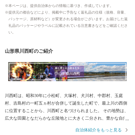
本ページは、提供自治体からの情報に基づき、作成しています。
提供元の都合などにより、掲載中に予告なく返礼品の仕様（規格、容量、
パッケージ、原材料など）が変更される場合がございます。お届けした返
礼品のパッケージやラベルに記載されている注意書きなどをご確認くださ
い。
山形県川西町のご紹介
川西町は、昭和30年に小松町、大塚村、犬川村、中郡村、玉庭
村、吉島村の一町五ヵ村が合併して誕生した町で、最上川の西側
に位置することから、川西町と名づけられました。 その地勢は、
広大な田園となだらかな丘陵地とに大きく二分され、豊かな自然
に恵まれています。 川西町は、その豊かな自然を利用した農業が
自治体紹介をもっと見る
盛んで、県内では庄内平野に次ぐ「米どころ」として知られてい