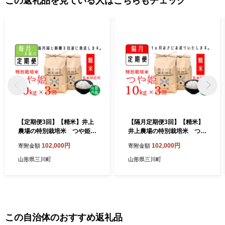
この返礼品を見ている人はこちらもチェック
【定期便3回】【精米】井上
【隔月定期便3回】【精米】
農場の特別栽培米 つや姫1
井上農場の特別栽培米 つや
0kg×3回（計30kg）
姫10kg×3回（計30kg）
102,000円
102,000円
寄附金額
寄附金額
山形県三川町
山形県三川町
この自治体のおすすめ返礼品