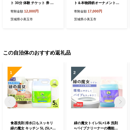
ト 30分 体験 チケット 券 乗
ト＆本物蹄鉄オーナメント
馬 馬 うま ウマ 子供 大人 初
体験 チケット 券 乗馬 本物
12,000円
17,000円
寄附金額
寄附金額
心者 経験者 歓迎 92-B
蹄鉄 オーナメント 馬 うま ウ
マ 蹄 アクセサリー 子供 大人
茨城県小美玉市
茨城県小美玉市
初心者 経験者 歓迎 92-C
この自治体のおすすめ返礼品
1
2
食器洗剤 排水口もスッキリ
緑の魔女トイレ5L×1本 洗剤
緑の魔女 キッチン 5L (5L×1
+パイプクリーナーの機能化