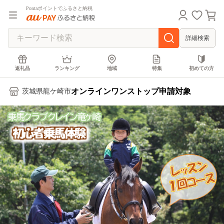
Pontaポイントでふるさと納税
詳細検索
返礼品
ランキング
地域
特集
初めての方
オンラインワンストップ申請対象
茨城県龍ケ崎市