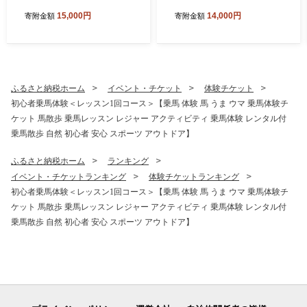
本) | 食器用洗剤 台所食器洗
次世代型環境配慮型洗剤 業
15,000円
14,000円
寄附金額
寄附金額
剤 食器 洗剤 食器用 台所用洗
務用 | 洗剤 液体 環境配慮ト
剤 台所洗剤 液体洗剤 食器用
イレ用 黄ばみ 黒ずみ 大容量
液体洗剤 キッチン用洗剤 キ
安全 中性タイプ 日常品 トイ
ッチン パイプ パイプクリー
レ クリーナー お掃除 そうじ
ナー 排水口 環境配慮 植物由
赤カビ 業務用 店舗用 詰め替
来 天然素材 ヤシ油 エコ 環境
え 大容量 茨城県 龍ケ崎市
ふるさと納税ホーム
イベント・チケット
体験チケット
にやさしい 油汚れ 詰め替え
初心者乗馬体験＜レッスン1回コース＞【乗馬 体験 馬 うま ウマ 乗馬体験チ
大容量 大容量用キャップ付
ケット 馬散歩 乗馬レッスン レジャー アクティビティ 乗馬体験 レンタル付
き 除菌 防臭 ギフト 洗浄力
茨城県 龍ケ崎市
乗馬散歩 自然 初心者 安心 スポーツ アウトドア】
ふるさと納税ホーム
ランキング
イベント・チケットランキング
体験チケットランキング
初心者乗馬体験＜レッスン1回コース＞【乗馬 体験 馬 うま ウマ 乗馬体験チ
ケット 馬散歩 乗馬レッスン レジャー アクティビティ 乗馬体験 レンタル付
乗馬散歩 自然 初心者 安心 スポーツ アウトドア】