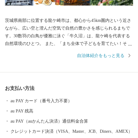
茨城県南部に位置する龍ケ崎市は、都心から45km圏内という近さ
ながら、広い空と澄んだ空気で自然の豊かさを感じられるまちで
す。30数羽の白鳥が優雅に泳ぐ「牛久沼」は、龍ケ崎を代表する
自然環境のひとつ。 また、「まち全体で子どもを育てたい！そし
て子育てを支えたい！」そんな想いを実現するべく、結婚、妊
自治体紹介をもっと見る
娠、出産、育児、教育、それぞれのステージに応じたさまざまな
支援策を展開しています。そして、これからも「子どもを産み、
育てるなら龍ケ崎」と思ってもらえるようなまちづくりを進めて
いきます。 そんな龍ケ崎市は、一大商業のまちとして名を馳せた
お支払い方法
時代もあることから、こだわりの職人が作る老舗の品や、若手職
人が新たな風を吹き込み送り出した品々が数多くあります。それ
au PAY カード（番号入力不要）
らの品々を、ご寄附へのお礼として贈らせていただきます。
au PAY 残高
au PAY（auかんたん決済）通信料金合算
クレジットカード決済（VISA、Master、JCB、Diners、AMEX）