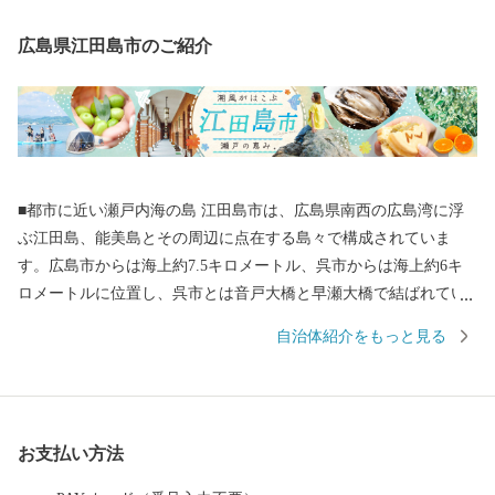
広島県江田島市のご紹介
■都市に近い瀬戸内海の島 江田島市は、広島県南西の広島湾に浮
ぶ江田島、能美島とその周辺に点在する島々で構成されていま
す。広島市からは海上約7.5キロメートル、呉市からは海上約6キ
ロメートルに位置し、呉市とは音戸大橋と早瀬大橋で結ばれてい
ます。また広島港からも定期船が頻繁に行き来し、海路からもア
自治体紹介をもっと見る
クセスしやすい環境にあります。 空から見るとザリガニのような
形をしており、その複雑な形状から周辺の海域は場所ごとに個性
があります。年中穏やかな江田島湾、風光明媚な沖美町沿岸、潮
の流れが速い早瀬等々、表情豊かな各海域は、全国トップクラス
お支払い方法
の生産を誇る牡蠣を始め水産物の宝庫となっています。 ■バラエ
ティに富んだ生産者 水産物以外にも、瀬戸内海の穏やかな気候を