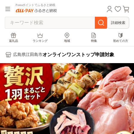
Pontaポイントでふるさと納税
詳細検索
返礼品
ランキング
地域
特集
初めての方
オンラインワンストップ申請対象
広島県江田島市