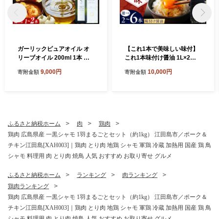
ガーリックピュアオイル オ
【これ1本で美味しい味付】
リーブオイル 200ml 1本 調
これ1本味付け醤油 1L×2本
味料 食用油 エキストラバー
健康 簡単 和食 料理 醤油 し
9,000円
10,000円
寄附金額
寄附金額
ジン エクストラバージン お
ょう油 しょうゆ お醤油 セッ
りーぶおいる おいる オリー
ト 詰め合わせ 調味料 大豆 発
ブ油 油 調味料 食用油 ヘルシ
酵食品 刺身 煮物 だし だし醤
ー 健康 国産 広島県産 贈答
油 出汁醤油 出汁 濃口 濃い口
ギフト オリーブオイル リピ
こいくち 安心 安全 手作り コ
ート ギフト プレゼント 贈答
ク 旨味 国産 料理 グルメ 保
ふるさと納税ホーム
肉
鶏肉
人気 高品質 好評 広島県産 江
存 リピート ギフト 人気 高品
鶏肉 広島県産 一黒シャモ 1羽まるごとセット（約1kg） 江田島市／ポーク＆
田島市/リベラグループ株式
質 好評 広島県産 江田島市/濱
チキン江田島[XAH003]｜鶏肉 とり肉 地鶏 シャモ 軍鶏 冷蔵 加熱用 国産 鶏 鳥
会社 [XAJ083]
口醤油 [XAA009]
シャモ 料理用 肉 とり肉 焼鳥 人気 おすすめ お取り寄せ グルメ
ふるさと納税ホーム
ランキング
肉ランキング
鶏肉ランキング
鶏肉 広島県産 一黒シャモ 1羽まるごとセット（約1kg） 江田島市／ポーク＆
チキン江田島[XAH003]｜鶏肉 とり肉 地鶏 シャモ 軍鶏 冷蔵 加熱用 国産 鶏 鳥
シャモ 料理用 肉 とり肉 焼鳥 人気 おすすめ お取り寄せ グルメ