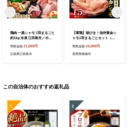
鶏肉 一黒シャモ 1羽まるごと
【軍鶏】朝びき！信州黄金シ
約1kg 冷凍 江田島市／ポー
ャモ1羽まるごとセット（モ
ク＆チキン江田島 [XAH004]
モ肉、ムネ肉、手羽先、手羽
21,000円
24,000円
寄附金額
寄附金額
｜鶏肉 とり肉 地鶏 シャモ 軍
元、ササミ）合計約1.5kg｜
鶏 冷凍 加熱用 国産 軍鶏肉
グランドチャンピオン地鶏
広島県江田島市
長野県東御市
蒸し鶏 焼き鳥 BBQ 江田島
鶏肉 冷蔵
広島 人気 おすすめ お取り寄
せ グルメ
この自治体のおすすめ返礼品
1
2