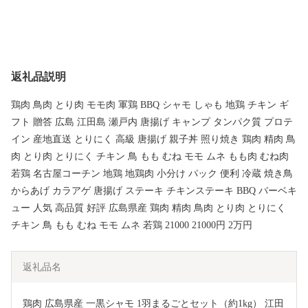
返礼品説明
鶏肉 鳥肉 とり肉 モモ肉 軍鶏 BBQ シャモ しゃも 地鶏 チキン ギ
フト 贈答 広島 江田島 瀬戸内 唐揚げ キャンプ タンパク質 プロテ
イン 産地直送 とりにく 高級 唐揚げ 親子丼 照り焼き 鶏肉 精肉 鳥
肉 とり肉 とりにく チキン 鳥 もも むね モモ ムネ もも肉 むね肉
若鶏 名古屋コーチン 地鶏 地鶏肉 小分け パック 便利 冷蔵 焼き鳥
からあげ カラアゲ 唐揚げ ステーキ チキンステーキ BBQ バーベキ
ュー 人気 高品質 好評 広島県産 鶏肉 精肉 鳥肉 とり肉 とりにく
チキン 鳥 もも むね モモ ムネ 若鶏 21000 21000円 2万円
返礼品名
鶏肉 広島県産 一黒シャモ 1羽まるごとセット（約1kg） 江田