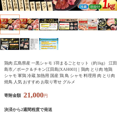
鶏肉 広島県産 一黒シャモ 1羽まるごとセット（約1kg） 江田
島市／ポーク＆チキン江田島[XAH003]｜鶏肉 とり肉 地鶏
シャモ 軍鶏 冷蔵 加熱用 国産 鶏 鳥 シャモ 料理用 肉 とり肉
焼鳥 人気 おすすめ お取り寄せ グルメ
21,000
寄附金額
円
決済から2週間程度で発送