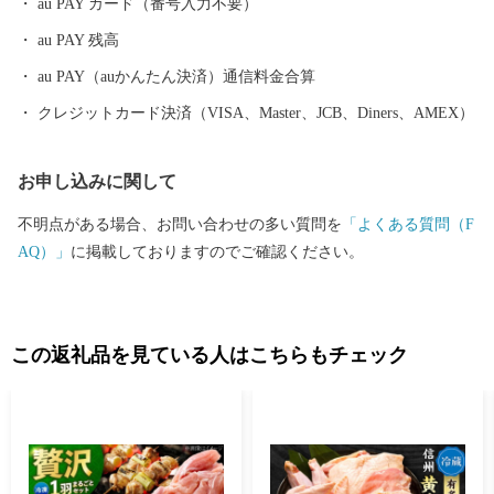
au PAY カード（番号入力不要）
生かした農産物、技を駆使した加工食品や工芸品が多種多様につ
au PAY 残高
くられています。何より魅力的なのは、これら産品をつくってい
る生産者の人柄です。「この人たちがつくっているならぜひ買っ
au PAY（auかんたん決済）通信料金合算
てみたい！」。そう思わせてくれる個性豊かな生産者のこだわり
クレジットカード決済（VISA、Master、JCB、Diners、AMEX）
が詰まった島の恵みをぜひお楽しみください。 ■島ならではの体
験にも注目 島の風光明媚な自然環境を生かした体験プログラムも
お申し込みに関して
おススメです。表情豊かな海で行われるカヌーやSUPなどのマリ
ンアクティビティ、春秋の行楽シーズンはサイクリング、トレッ
不明点がある場合、お問い合わせの多い質問を
「よくある質問（F
キング、釣りも楽しめます。また、みかん狩りやいちご狩り、イ
AQ）」
に掲載しておりますのでご確認ください。
チジク狩りなどの収穫体験も季節ごとに体験でき、おなかも心も
満たされます。お取り寄せで島の味を堪能した後は、ぜひ島にも
遊びに来てください。
この返礼品を見ている人はこちらもチェック