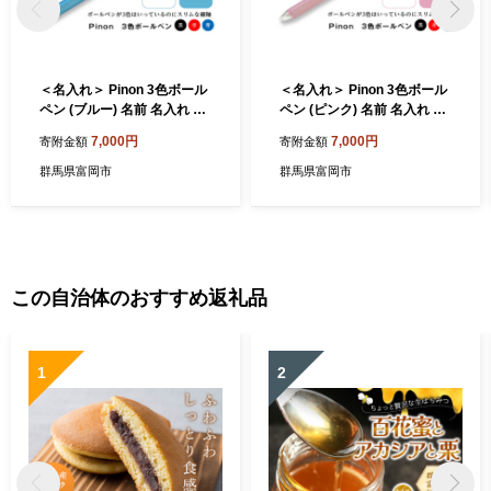
＜名入れ＞ Pinon 3色ボール
＜名入れ＞ Pinon 3色ボール
ペン (ブルー) 名前 名入れ 3
ペン (ピンク) 名前 名入れ 3
色 ボールペン 油性 スリム ブ
色 ボールペン 油性 スリム ピ
7,000円
7,000円
寄附金額
寄附金額
ルー 青 細軸 ペン 文房具 贈
ンク 細軸 ペン 文房具 贈り物
り物 ギフト F20E-522
ギフト F20E-523
群馬県富岡市
群馬県富岡市
この自治体のおすすめ返礼品
1
2