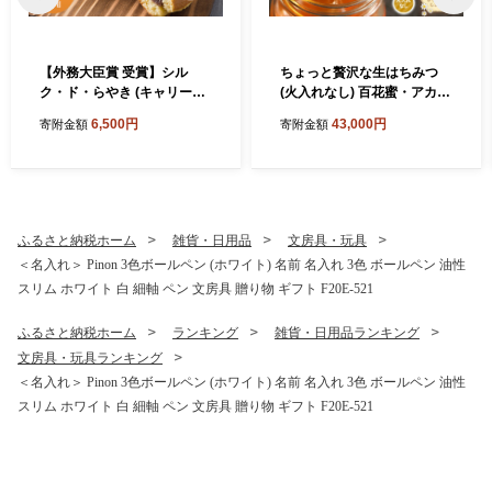
【外務大臣賞 受賞】シル
ちょっと贅沢な生はちみつ
ク・ド・らやき (キャリー箱
(火入れなし) 百花蜜・アカシ
5個入り) 富岡産シルク入り
ア・栗セット F21E-570
6,500円
43,000円
寄附金額
寄附金額
どらやき 銘菓 まゆ菓優 田島
屋 ご当地 お菓子 和菓子 ふわ
ふわ しっとり シルク 食品 F
21E-579
ふるさと納税ホーム
雑貨・日用品
文房具・玩具
＜名入れ＞ Pinon 3色ボールペン (ホワイト) 名前 名入れ 3色 ボールペン 油性
スリム ホワイト 白 細軸 ペン 文房具 贈り物 ギフト F20E-521
ふるさと納税ホーム
ランキング
雑貨・日用品ランキング
文房具・玩具ランキング
＜名入れ＞ Pinon 3色ボールペン (ホワイト) 名前 名入れ 3色 ボールペン 油性
スリム ホワイト 白 細軸 ペン 文房具 贈り物 ギフト F20E-521