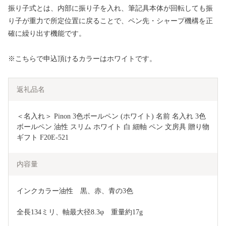
振り子式とは、内部に振り子を入れ、筆記具本体が回転しても振
り子が重力で所定位置に戻ることで、ペン先・シャープ機構を正
確に繰り出す機能です。
※こちらで申込頂けるカラーはホワイトです。
返礼品名
＜名入れ＞ Pinon 3色ボールペン (ホワイト) 名前 名入れ 3色 
ボールペン 油性 スリム ホワイト 白 細軸 ペン 文房具 贈り物 
ギフト F20E-521
内容量
インクカラー油性　黒、赤、青の3色
全長134ミリ、軸最大径8.3φ　重量約17g