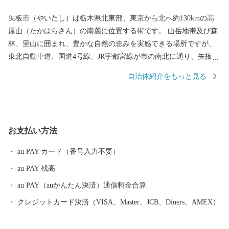
矢板市（やいたし）は栃木県北東部、東京から北へ約130kmの高
原山（たかはらさん）の南麓に位置する街です。 山岳地帯及び森
林、里山に囲まれ、豊かな自然の恵みを実感できる場所ですが、
東北自動車道、国道4号線、JR宇都宮線が市の南北に通り、矢板駅
と片岡駅の2つの駅を擁する大変交通の便の良いところでもありま
自治体紹介をもっと見る
す。 矢板市のシンボルでもある高原山には県民の森や八方ヶ原が
あり、春・夏には新緑や約20万株のレンゲツツジの群生、秋には
素晴らしい紅葉や黄金色の稲穂に市の特産物であるリンゴが実る
風景、冬はスノーシューハイキングや雪遊び、満天の星空を楽し
お支払い方法
むことができます。 全国的に有名な観光地である日光や那須高
原、県都の宇都宮、いずれも車で1時間程度の場所に位置している
au PAY カード（番号入力不要）
ため、矢板市を拠点に栃木を満喫することもおすすめです。
au PAY 残高
au PAY（auかんたん決済）通信料金合算
クレジットカード決済（VISA、Master、JCB、Diners、AMEX）