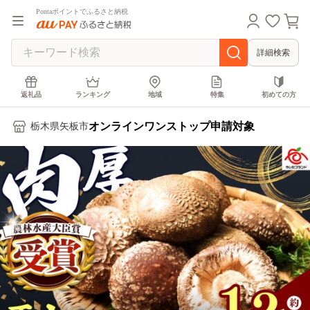
Pontaポイントでふるさと納税
詳細検索
返礼品
ランキング
地域
特集
初めての方
オンラインワンストップ申請対象
栃木県矢板市