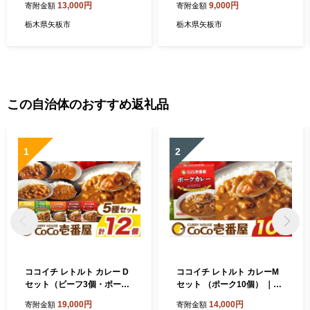
13,000円
9,000円
寄附金額
寄附金額
栃木県矢板市
栃木県矢板市
この自治体のおすすめ返礼品
1
2
ココイチ レトルト カレー D
ココイチ レトルト カレーM
セット（ビーフ3個・ポーク
セット （ポーク10個） ｜Co
3個・甘口2個・野菜2個・キ
Co壱番屋 常温保存 非常食 簡
19,000円
14,000円
寄附金額
寄附金額
ーマ2個）｜CoCo壱番屋 常
単 時短