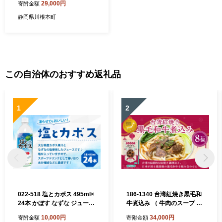
29,000円
寄附金額
静岡県川根本町
この自治体のおすすめ返礼品
1
2
022-518 塩とカボス 495ml×
186-1340 台湾紅焼き黒毛和
24本 かぼす なずな ジュース
牛煮込み （ 牛肉のスープ ）
スポーツドリンク
200g × 8個 セット お肉 肉 ニ
10,000円
34,000円
寄附金額
寄附金額
ク にく 牛肉 牛 黒毛和牛 和