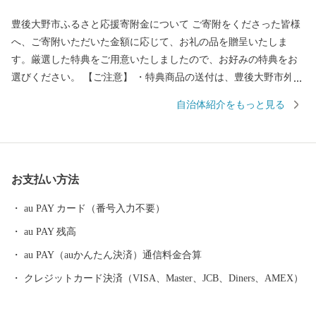
豊後大野市ふるさと応援寄附金について ご寄附をくださった皆様
へ、ご寄附いただいた金額に応じて、お礼の品を贈呈いたしま
す。厳選した特典をご用意いたしましたので、お好みの特典をお
選びください。 【ご注意】 ・特典商品の送付は、豊後大野市外に
お住まいの方に限らせていただきます。 ・寄附につきましては、
自治体紹介をもっと見る
年度内の回数制限は現在設けておりません。 ・パッケージが異な
る場合や、時期により内容を変更させていただく場合があります
ので、予めご了承ください。 ・特典商品の写真はイメージです。
お支払い方法
au PAY カード（番号入力不要）
au PAY 残高
au PAY（auかんたん決済）通信料金合算
クレジットカード決済（VISA、Master、JCB、Diners、AMEX）