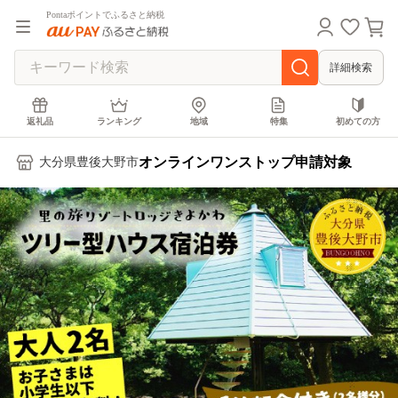
Pontaポイントでふるさと納税
詳細検索
返礼品
ランキング
地域
特集
初めての方
オンラインワンストップ申請対象
大分県豊後大野市