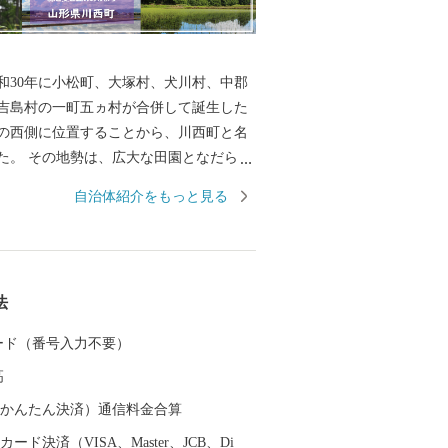
和30年に小松町、大塚村、犬川村、中郡
吉島村の一町五ヵ村が合併して誕生した
の西側に位置することから、川西町と名
た。 その地勢は、広大な田園となだらか
大きく二分され、豊かな自然に恵まれて
自治体紹介をもっと見る
では庄内平野に次ぐ「米どころ」として
す。 また、良質な米ときれいな水から生
歴史を持ち、先進の技術に支えられた米
法
さは、町内外から非常に高い評価を受け
 カード（番号入力不要）
かせ、毎年8月はじめから11月上旬の降霜
高
園しています。メキシコ原産のダリア
メキシコの太陽の輝きのように咲き誇
（auかんたん決済）通信料金合算
園者で賑わっています。
ード決済（VISA、Master、JCB、Di