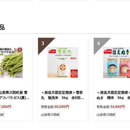
品
3
4
 山形県川西町産 雪
＜発送月固定定期便＞雪若
＜発送月固定定期便
アスパラガス(夏)
丸 無洗米 5kg 全6回
ぬき 精米 5kg 
揃い)M～2L 相
【4090390】
【4090388】
7,000円
60,000円
54,900円
寄附金額
寄附金額
【1764659】
西町
山形県川西町
山形県川西町