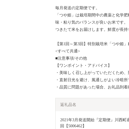
毎月発送の定期便です。
「つや姫」は栽培期間中の農薬と化学肥
味・粘り気のバランスが良いお米です。
つきたて米をお届けします。鮮度が長持
【第1回～第3回】特別栽培米「つや姫」精
<すべて共通>
■注意事項/その他
【ワンポイント・アドバイス】
・美味しく召し上がっていただくため、
・直射日光を避け、風通しがよい冷暗所
・品質に問題があった場合、お礼品到着
返礼品名
2021年3月発送開始『定期便』川西町産　
回【5006462】