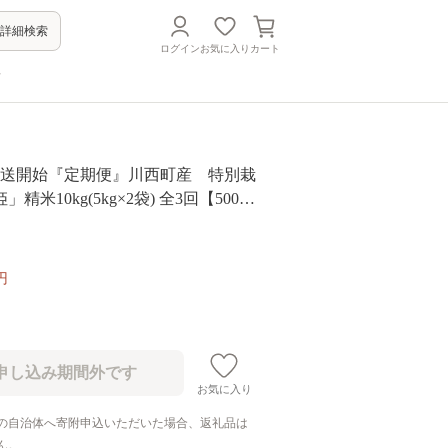
詳細検索
ログイン
お気に入り
カート
方
月発送開始『定期便』川西町産 特別栽
精米10kg(5kg×2袋) 全3回【50064
円
お気に入り
の自治体へ寄附申込いただいた場合、返礼品は
ん。