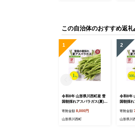
この自治体のおすすめ返礼
1
2
令和8年 山形県川西町産 雪
令和8年
国朝採れアスパラガス(夏)訳
国朝採れ
あり(不揃い)M～2L 相当 1
訳あり(不
8,000円
寄附金額
寄附金額
kg【1764660】
当 500g
山形県川西町
山形県川