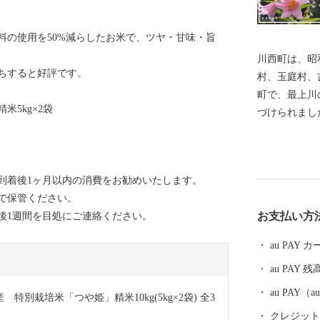
料の使用を50%減らしたお米で、ツヤ・甘味・旨
川西町は、昭
ちすると好評です。
村、玉庭村、
町で、最上川
米5kg×2袋
づけられまし
な丘陵地とに
います。 川西町は、その豊かな自然を利用した農業が
盛んで、県内
到着後1ヶ月以内の消費をお勧めいたします。
知られていま
で保管ください。
まれる地酒や
お支払い方
後1週間を目処にご連絡ください。
沢牛のおいし
ています。 『川西ダリヤ園』では、650品種100,000本
au PAY
のダリアを咲
au PAY 残
の時期まで開
は、ふるさと
au PAY
特別栽培米「つや姫」精米10kg(5kg×2袋) 全3
り、多くの来
クレジットカ