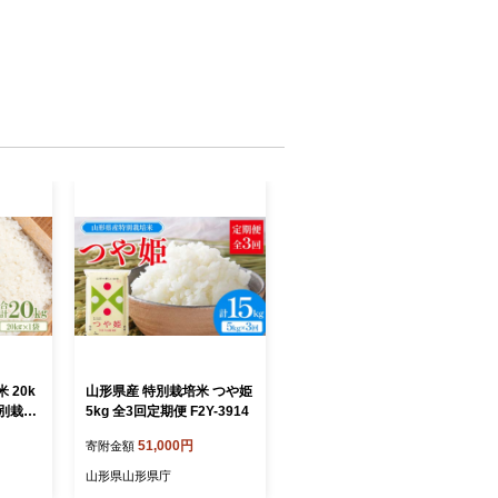
 20k
山形県産 特別栽培米 つや姫
特別栽培
5kg 全3回定期便 F2Y-3914
 ブラ
51,000円
寄附金額
1袋】
山形県山形県庁