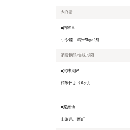
内容量
■内容量
つや姫　精米5kg×2袋
消費期限/賞味期限
■賞味期限
精米日より6ヶ月
■原産地
山形県川西町