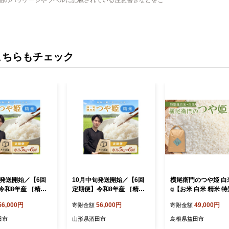
こちらもチェック
旬発送開始／【6回
10月中旬発送開始／【6回
横尾衛門のつや姫 白米
令和8年産 ［精
定期便】令和8年産 ［精
g【お米 白米 精米 
栽培米 つや姫 5k
米］特別栽培米 つや姫 5k
米 低農薬 低化学肥料
56,000円
56,000円
49,000円
寄附金額
寄附金額
30kg) 農家直送 H
g×6回(計30kg) 農家直送 H
ンド米 つや姫 20kg 
6
O SG0155
田市
山形県酒田市
島根県益田市