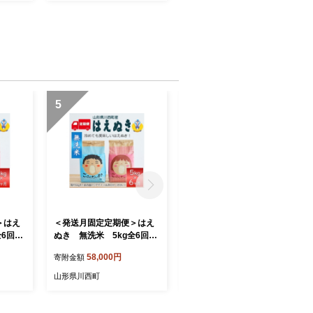
5
6
＞はえ
＜発送月固定定期便＞はえ
＜発送月固定定期便＞雪若
全6回
ぬき 無洗米 5kg全6回
丸 5kg全6回【4090389】
【4090387】
58,000円
56,000円
寄附金額
寄附金額
山形県川西町
山形県川西町