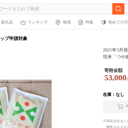
返礼品
ランキング
地域
特集
初めての
ップ申請対象
2021年3
培米「つや姫」
62】
寄附金額
53,000
在庫：なし
現在お住まい
贈答されませ