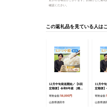
確認ください。
この返礼品を見ている人は
12月中旬発送開始／【6回
11月中
定期便】令和8年産 ［精
定期便】
米］特別栽培米 つや姫 5k
米］特別
56,000円
寄附金額
寄附金額
g×6回(計30kg) 農家直送 H
g×6回(計
O SG0157
O SG015
山形県酒田市
山形県酒