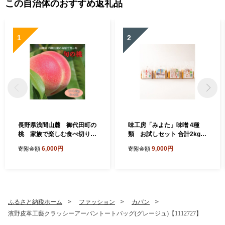
この自治体のおすすめ返礼品
1
2
長野県浅間山麓 御代田町の
味工房「みよた」味噌 4種
桃 家族で楽しむ食べ切りハ
類 お試しセット 合計2kg
ーフ箱(1～1.2kg)【175426
【1758488】
6,000円
9,000円
寄附金額
寄附金額
1】
ふるさと納税ホーム
ファッション
カバン
濱野皮革工藝クラッシーアーバントートバッグ(グレージュ)【1112727】