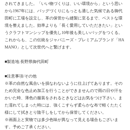
されてきました。「いい物づくりは、いい環境から」という思い
から1967年には、バッグづくりにもっとも適した気候である御代
田町に工場を設立し、革の保管から縫製に至るまで、ベストな環
境を整えました。効率よりも「長く愛用していただきたい」とい
うクラフトマンシップを優先し10年後も美しいバッグをつくる。
これからも、この伝統をジャパニーズ・プレミアムブランド「HA
MANO」として次世代へと繋げます。
■製造地:長野県御代田町
■注意事項/その他
※革の自然な風合いを損なわないように仕上げてあります。その
ため完全な色止め加工を行うことができませんので雨の日や汗を
かいた時、薄色の服装をされるときなどはお気をつけ下さい。ま
た濡れてしまった時には、強くこすらず柔らかな布で軽くたたく
様にして拭きとり陰干しをしてから保管してください。
※画面上と実物では多少色味が異なって見える場合もございま
す。予めご了承ください。