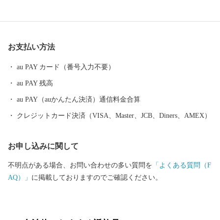
北陸新幹線や上信越道など、首都圏とのアクセス環境も整ってお
り、利便性と環境面に恵まれた、暮らしやすい自然豊かな高原の
町です。そして、人口増加率は長野県下でもトップクラスを誇
り、年少人口や生産年齢人口の比率も高く、若い世代が多く暮ら
お支払い方法
す町となっています。 また、毎年7月の最終土曜日には「信
州・御代田龍神まつり」が開催されます。御代田町の夏の一大イ
au PAY カード（番号入力不要）
ベントです。
au PAY 残高
au PAY（auかんたん決済）通信料金合算
クレジットカード決済（VISA、Master、JCB、Diners、AMEX）
お申し込みに関して
不明点がある場合、お問い合わせの多い質問を
「よくある質問（F
AQ）」
に掲載しておりますのでご確認ください。