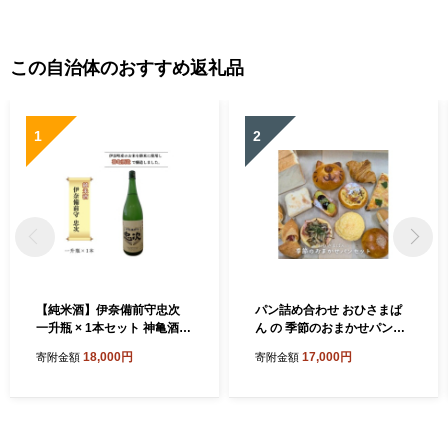
この自治体のおすすめ返礼品
1
2
【純米酒】伊奈備前守忠次
パン詰め合わせ おひさまぱ
一升瓶 × 1本セット 神亀酒造
ん の 季節のおまかせパンセ
オリジナル 2025年醸造 令和
ット 8～10個入り 冷蔵便 パ
18,000円
17,000円
寄附金額
寄附金額
7年醸造
ン好きのための パンセット
パン屋さんのパン詰め合わせ
埼玉県 伊奈町 ブランジェリ
ーおひさまぱん より翌日配
送エリア限定