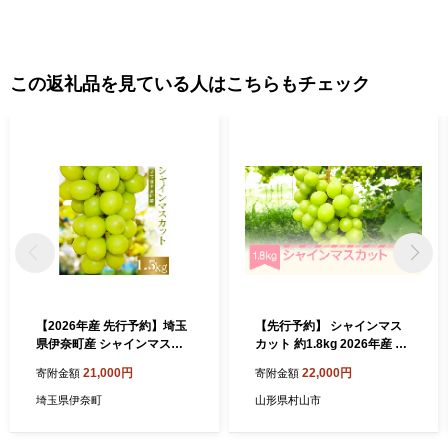
この返礼品を見ている人はこちらもチェック
【2026年産 先行予約】埼玉
【先行予約】 シャインマス
県伊奈町産 シャインマスカ
カット 約1.8kg 2026年産 山
ット 1.5kg ／山岸農園 ブド
形県産 フルーツ 果物 くだも
21,000円
22,000円
寄附金額
寄附金額
ウ ぶどう 葡萄 果物 フルーツ
の ぶどう 葡萄 ブドウ fh-bus
数量限定 フルーツ先行予約
mx1800
埼玉県伊奈町
山形県村山市