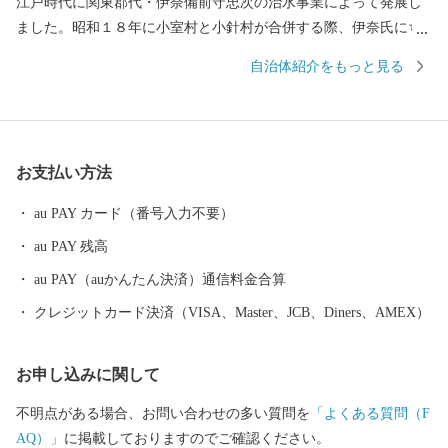
江戸時代に関東郡代・伊奈備前守忠次の治水事業によって発展し
ました。昭和１８年に小室村と小針村が合併する際、伊奈氏にち
なんで伊奈村と命名。昭和４５年に伊奈町となり、埼玉新都市交
自治体紹介をもっと見る
通伊奈線（ニューシャトル）の開通により、商工業の発展もめま
ぐるしく、従来の農村型社会から都市型社会へと、大きな変化を
遂げています。
お支払い方法
au PAY カード（番号入力不要）
au PAY 残高
au PAY（auかんたん決済）通信料金合算
クレジットカード決済（VISA、Master、JCB、Diners、AMEX）
お申し込みに関して
不明点がある場合、お問い合わせの多い質問を
「よくある質問（F
AQ）」
に掲載しておりますのでご確認ください。